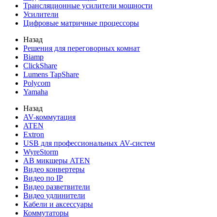
Трансляционные усилители мощности
Усилители
Цифровые матричные процессоры
Назад
Решения для переговорных комнат
Biamp
ClickShare
Lumens TapShare
Polycom
Yamaha
Назад
AV-коммутация
ATEN
Extron
USB для профессиональных AV-систем
WyreStorm
АВ микшеры ATEN
Видео конвертеры
Видео по IP
Видео разветвители
Видео удлинители
Кабели и аксессуары
Коммутаторы