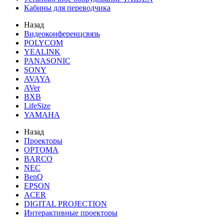
Кабины для переводчика
Назад
Видеоконференцсвязь
POLYCOM
YEALINK
PANASONIC
SONY
AVAYA
AVer
BXB
LifeSize
YAMAHA
Назад
Проекторы
OPTOMA
BARCO
NEC
BenQ
EPSON
ACER
DIGITAL PROJECTION
Интерактивные проекторы