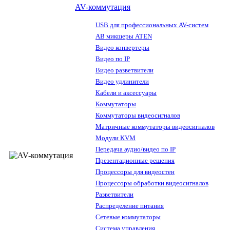
AV-коммутация
USB для профессиональных AV-систем
АВ микшеры ATEN
Видео конвертеры
Видео по IP
Видео разветвители
Видео удлинители
Кабели и аксессуары
Коммутаторы
Коммутаторы видеосигналов
Матричные коммутаторы видеосигналов
Модули KVM
Передача аудио/видео по IP
Презентационные решения
Процессоры для видеостен
Процессоры обработки видеосигналов
Разветвители
Распределение питания
Сетевые коммутаторы
Система управления