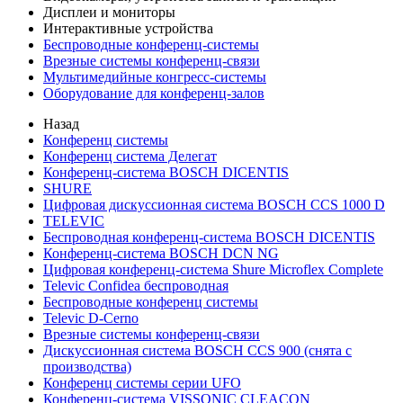
Дисплеи и мониторы
Интерактивные устройства
Беспроводные конференц-системы
Врезные системы конференц-связи
Мультимедийные конгресс-системы
Оборудование для конференц-залов
Назад
Конференц системы
Конференц система Делегат
Конференц-система BOSCH DICENTIS
SHURE
Цифровая дискуссионная система BOSCH CCS 1000 D
TELEVIC
Беспроводная конференц-система BOSCH DICENTIS
Конференц-система BOSCH DCN NG
Цифровая конференц-система Shure Microflex Complete
Televic Confidea беспроводная
Беспроводные конференц системы
Televic D-Cerno
Врезные системы конференц-связи
Дискуссионная система BOSCH CCS 900 (снята с
производства)
Конференц системы серии UFO
Конференц-система VISSONIC CLEACON