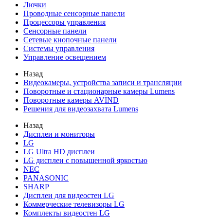
Лючки
Проводные сенсорные панели
Процессоры управления
Сенсорные панели
Сетевые кнопочные панели
Системы управления
Управление освещением
Назад
Видеокамеры, устройства записи и трансляции
Поворотные и стационарные камеры Lumens
Поворотные камеры AVIND
Решения для видеозахвата Lumens
Назад
Дисплеи и мониторы
LG
LG Ultra HD дисплеи
LG дисплеи с повышенной яркостью
NEC
PANASONIC
SHARP
Дисплеи для видеостен LG
Коммерческие телевизоры LG
Комплекты видеостен LG