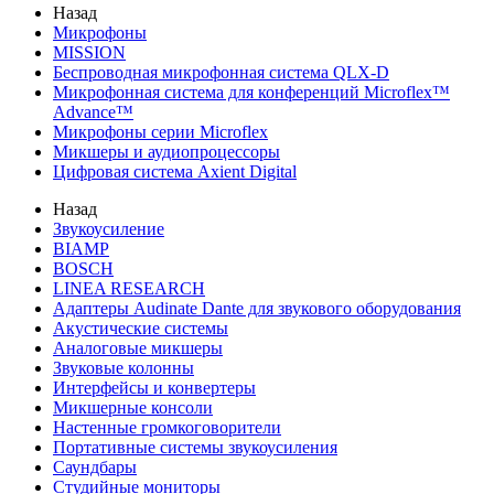
Назад
Микрофоны
MISSION
Беспроводная микрофонная система QLX-D
Микрофонная система для конференций Microflex™
Advance™
Микрофоны серии Microflex
Микшеры и аудиопроцессоры
Цифровая система Axient Digital
Назад
Звукоусиление
BIAMP
BOSCH
LINEA RESEARCH
Адаптеры Audinate Dante для звукового оборудования
Акустические системы
Аналоговые микшеры
Звуковые колонны
Интерфейсы и конвертеры
Микшерные консоли
Настенные громкоговорители
Портативные системы звукоусиления
Саундбары
Студийные мониторы