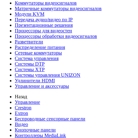
Коммутаторы видеосигналов
Матричные коммутаторы видеосигналов
Модули KVM
Передача аудио/видео по IP
Презентационные решения
Процессоры для видеостен
Процессоры обработки видеосигналов
Разветвители
Распределение питания
Сетевые коммутаторы
Система управления
Системы DTP
Системы XTP
Системы управления UNIZON
Удлинители HDMI
Управление и аксессуары
Назад
Управление
Crestron
Extron
Беспроводные сенсорные панели
Видео
Кнопочные панели
Контроллеры MediaLink