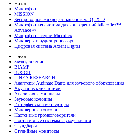
Назад
Микрофоны
MISSION
Беспроводная микрофонная система QLX-D
Микрофонная система для конференций Microflex™
Advance™
Микрофоны серии Microflex
Микшеры и аудиопроцессоры
Цифровая система Axient Digital
Назад
Звукоусиление
BIAMP
BOSCH
LINEA RESEARCH
Адаптеры Audinate Dante для звукового оборудования
Акустические системы
Аналоговые микшеры
Звуковые колонны
Интерфейсы и конвертеры
Микшерные консоли
Настенные громкоговорители
Портативные системы звукоусиления
Саундбары
Студийные мониторы