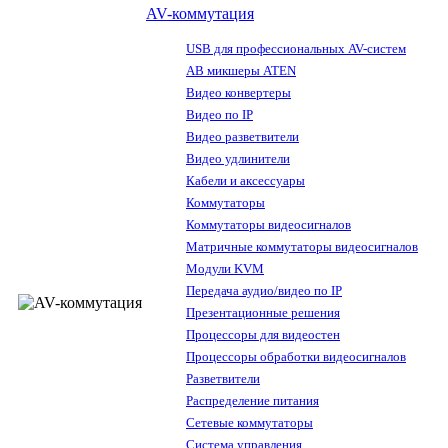
AV-коммутация
USB для профессиональных AV-систем
АВ микшеры ATEN
Видео конвертеры
Видео по IP
Видео разветвители
Видео удлинители
Кабели и аксессуары
Коммутаторы
Коммутаторы видеосигналов
Матричные коммутаторы видеосигналов
Модули KVM
Передача аудио/видео по IP
Презентационные решения
Процессоры для видеостен
Процессоры обработки видеосигналов
Разветвители
Распределение питания
Сетевые коммутаторы
Система управления