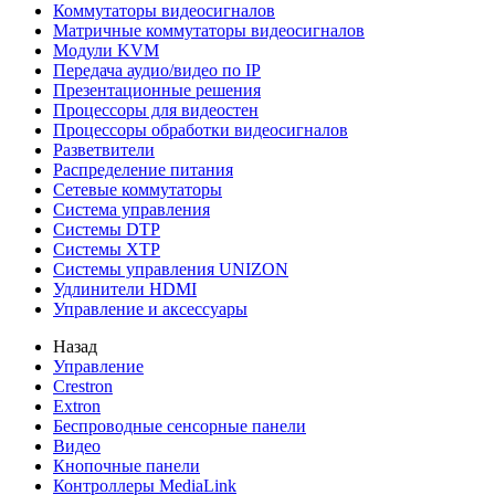
Коммутаторы видеосигналов
Матричные коммутаторы видеосигналов
Модули KVM
Передача аудио/видео по IP
Презентационные решения
Процессоры для видеостен
Процессоры обработки видеосигналов
Разветвители
Распределение питания
Сетевые коммутаторы
Система управления
Системы DTP
Системы XTP
Системы управления UNIZON
Удлинители HDMI
Управление и аксессуары
Назад
Управление
Crestron
Extron
Беспроводные сенсорные панели
Видео
Кнопочные панели
Контроллеры MediaLink