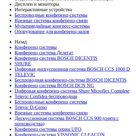
Дисплеи и мониторы
Интерактивные устройства
Беспроводные конференц-системы
Врезные системы конференц-связи
Мультимедийные конгресс-системы
Оборудование для конференц-залов
Назад
Конференц системы
Конференц система Делегат
Конференц-система BOSCH DICENTIS
SHURE
Цифровая дискуссионная система BOSCH CCS 1000 D
TELEVIC
Беспроводная конференц-система BOSCH DICENTIS
Конференц-система BOSCH DCN NG
Цифровая конференц-система Shure Microflex Complete
Televic Confidea беспроводная
Беспроводные конференц системы
Televic D-Cerno
Врезные системы конференц-связи
Дискуссионная система BOSCH CCS 900 (снята с
производства)
Конференц системы серии UFO
Конференц-система VISSONIC CLEACON