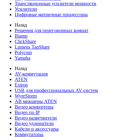
Трансляционные усилители мощности
Усилители
Цифровые матричные процессоры
Назад
Решения для переговорных комнат
Biamp
ClickShare
Lumens TapShare
Polycom
Yamaha
Назад
AV-коммутация
ATEN
Extron
USB для профессиональных AV-систем
WyreStorm
АВ микшеры ATEN
Видео конвертеры
Видео по IP
Видео разветвители
Видео удлинители
Кабели и аксессуары
Коммутаторы