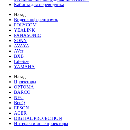
Кабины для переводчика
Назад
Видеоконференцсвязь
POLYCOM
YEALINK
PANASONIC
SONY
AVAYA
AVer
BXB
LifeSize
YAMAHA
Назад
Проекторы
OPTOMA
BARCO
NEC
BenQ
EPSON
ACER
DIGITAL PROJECTION
Интерактивные проекторы