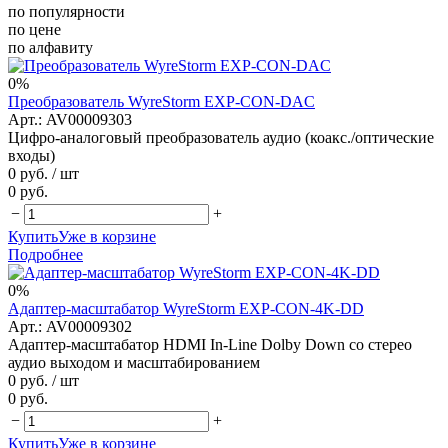
по популярности
по цене
по алфавиту
0%
Преобразователь WyreStorm EXP-CON-DAC
Арт.: AV00009303
Цифро-аналоговый преобразователь аудио (коакс./оптические
входы)
0 руб.
/ шт
0 руб.
−
+
Купить
Уже в корзине
Подробнее
0%
Адаптер-масштабатор WyreStorm EXP-CON-4K-DD
Арт.: AV00009302
Адаптер-масштабатор HDMI In-Line Dolby Down со стерео
аудио выходом и масштабированием
0 руб.
/ шт
0 руб.
−
+
Купить
Уже в корзине