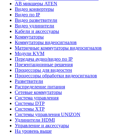
АВ микшеры ATEN
Видео конвертеры
Видео по IP
Видео разветвители
Видео удлинители
Кабели и аксессуары
Коммутаторы
Коммутаторы видеосигналов
Матричные коммутаторы видеосигналов
Модули KVM
Передача аудио/видео по IP
Презентационные решения
Процессоры для видеостен
Процессоры обработки видеосигналов
Разветвители
Распределение питания
Сетевые коммутаторы
Система управления
Системы DTP
Системы XTP
Системы управления UNIZON
Удлинители HDMI
Управление и аксессуары
На уровень выше