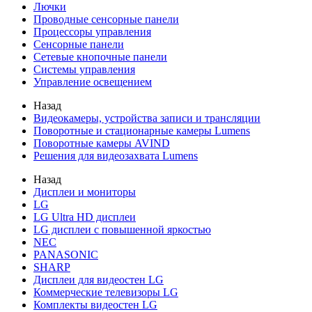
Лючки
Проводные сенсорные панели
Процессоры управления
Сенсорные панели
Сетевые кнопочные панели
Системы управления
Управление освещением
Назад
Видеокамеры, устройства записи и трансляции
Поворотные и стационарные камеры Lumens
Поворотные камеры AVIND
Решения для видеозахвата Lumens
Назад
Дисплеи и мониторы
LG
LG Ultra HD дисплеи
LG дисплеи с повышенной яркостью
NEC
PANASONIC
SHARP
Дисплеи для видеостен LG
Коммерческие телевизоры LG
Комплекты видеостен LG