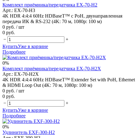
Комплект приёмника/передатчика EX-70-H2
Арт.: EX-70-H3
4K HDR 4:4:4 60Hz HDBaseT™ с PoH, двунаправленная
передача ИК & RS-232 (4K: 70 м, 1080p: 100 м)
0 руб.
/ шт
0 руб.
−
+
Купить
Уже в корзине
Подробнее
0%
Комплект приёмника/передатчика EX-70-H2X
Арт.: EX-70-H2X
4K HDR 4:4:4 60Hz HDBaseT™ Extender Set with PoH, Ethernet
& HDMI Loop Out (4K: 70 м, 1080p: 100 м)
0 руб.
/ шт
0 руб.
−
+
Купить
Уже в корзине
Подробнее
0%
Удлинитель EXF-300-H2
Арт.: EXF-300-H3