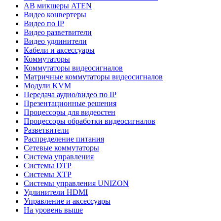
АВ микшеры ATEN
Видео конвертеры
Видео по IP
Видео разветвители
Видео удлинители
Кабели и аксессуары
Коммутаторы
Коммутаторы видеосигналов
Матричные коммутаторы видеосигналов
Модули KVM
Передача аудио/видео по IP
Презентационные решения
Процессоры для видеостен
Процессоры обработки видеосигналов
Разветвители
Распределение питания
Сетевые коммутаторы
Система управления
Системы DTP
Системы XTP
Системы управления UNIZON
Удлинители HDMI
Управление и аксессуары
На уровень выше