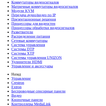
Коммутаторы видеосигналов
Матричные коммутаторы видеосигналов
Модули KVM
Передача аудио/видео по IP
Презентационные решения
Процессоры для видеостен
Процессоры обработки видеосигналов
Разветвители
Распределение питания
Сетевые коммутаторы
Система управления
Системы DTP
Системы XTP
Системы управления UNIZON
Удлинители HDMI
Управление и аксессуары
Назад
Управление
Crestron
Extron
Беспроводные сенсорные панели
Видео
Кнопочные панели
Контроллеры MediaLink