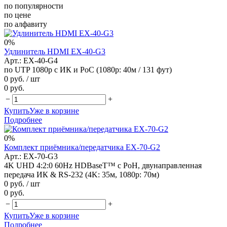
по популярности
по цене
по алфавиту
0%
Удлинитель HDMI EX-40-G3
Арт.: EX-40-G4
по UTP 1080p с ИК и PoC (1080p: 40м / 131 фут)
0 руб.
/ шт
0 руб.
−
+
Купить
Уже в корзине
Подробнее
0%
Комплект приёмника/передатчика EX-70-G2
Арт.: EX-70-G3
4K UHD 4:2:0 60Hz HDBaseT™ с PoH, двунаправленная
передача ИК & RS-232 (4K: 35м, 1080p: 70м)
0 руб.
/ шт
0 руб.
−
+
Купить
Уже в корзине
Подробнее