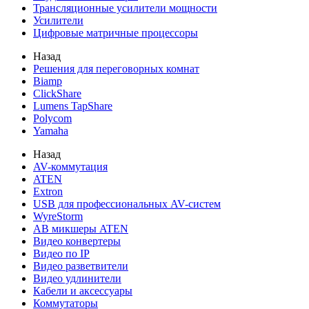
Трансляционные усилители мощности
Усилители
Цифровые матричные процессоры
Назад
Решения для переговорных комнат
Biamp
ClickShare
Lumens TapShare
Polycom
Yamaha
Назад
AV-коммутация
ATEN
Extron
USB для профессиональных AV-систем
WyreStorm
АВ микшеры ATEN
Видео конвертеры
Видео по IP
Видео разветвители
Видео удлинители
Кабели и аксессуары
Коммутаторы