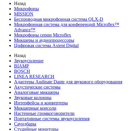
Назад
Микрофоны
MISSION
Беспроводная микрофонная система QLX-D
Микрофонная система для конференций Microflex™
Advance™
Микрофоны серии Microflex
Микшеры и аудиопроцессоры
Цифровая система Axient Digital
Назад
Звукоусиление
BIAMP
BOSCH
LINEA RESEARCH
Адаптеры Audinate Dante для звукового оборудования
Акустические системы
Аналоговые микшеры
Звуковые колонны
Интерфейсы и конвертеры
Микшерные консоли
Настенные громкоговорители
Портативные системы звукоусиления
Саундбары
Студийные мониторы