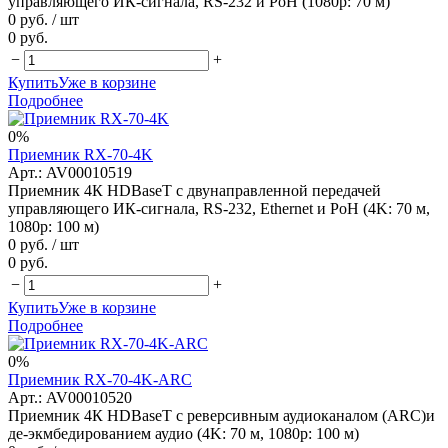
управляющего ИК-сигнала, RS-232 и РоН (1080p: 70 м)
0 руб.
/ шт
0 руб.
−
+
Купить
Уже в корзине
Подробнее
0%
Приемник RX-70-4K
Арт.: AV00010519
Приемник 4К HDBaseT с двунаправленной передачей
управляющего ИК-сигнала, RS-232, Ethernet и PoH (4K: 70 м,
1080p: 100 м)
0 руб.
/ шт
0 руб.
−
+
Купить
Уже в корзине
Подробнее
0%
Приемник RX-70-4K-ARC
Арт.: AV00010520
Приемник 4К HDBaseT с реверсивным аудиоканалом (ARC)и
де-экмбедированием аудио (4K: 70 м, 1080p: 100 м)