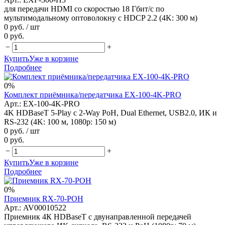
для передачи HDMI со скоростью 18 Гбит/с по
мультимодальному оптоволокну с HDCP 2.2 (4K: 300 м)
0 руб.
/ шт
0 руб.
−
+
Купить
Уже в корзине
Подробнее
0%
Комплект приёмника/передатчика EX-100-4K-PRO
Арт.: EX-100-4K-PRO
4K HDBaseT 5-Play с 2-Way PoH, Dual Ethernet, USB2.0, ИК и
RS-232 (4K: 100 м, 1080p: 150 м)
0 руб.
/ шт
0 руб.
−
+
Купить
Уже в корзине
Подробнее
0%
Приемник RX-70-POH
Арт.: AV00010522
Приемник 4К HDBaseT с двунаправленной передачей