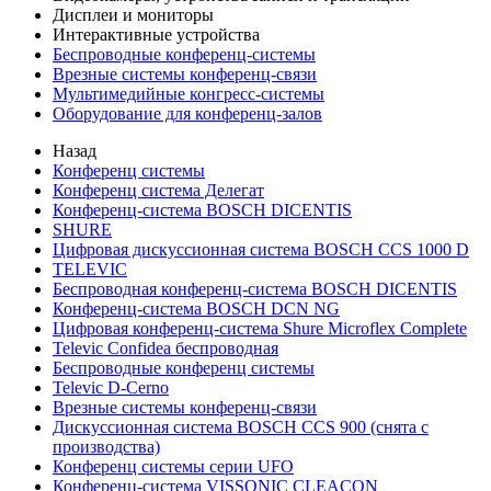
Дисплеи и мониторы
Интерактивные устройства
Беспроводные конференц-системы
Врезные системы конференц-связи
Мультимедийные конгресс-системы
Оборудование для конференц-залов
Назад
Конференц системы
Конференц система Делегат
Конференц-система BOSCH DICENTIS
SHURE
Цифровая дискуссионная система BOSCH CCS 1000 D
TELEVIC
Беспроводная конференц-система BOSCH DICENTIS
Конференц-система BOSCH DCN NG
Цифровая конференц-система Shure Microflex Complete
Televic Confidea беспроводная
Беспроводные конференц системы
Televic D-Cerno
Врезные системы конференц-связи
Дискуссионная система BOSCH CCS 900 (снята с
производства)
Конференц системы серии UFO
Конференц-система VISSONIC CLEACON