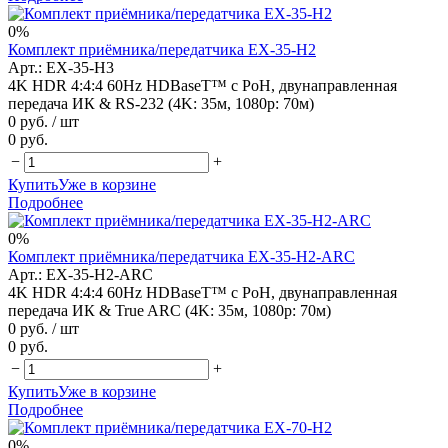
0%
Комплект приёмника/передатчика EX-35-H2
Арт.: EX-35-H3
4K HDR 4:4:4 60Hz HDBaseT™ с PoH, двунаправленная
передача ИК & RS-232 (4K: 35м, 1080p: 70м)
0 руб.
/ шт
0 руб.
−
+
Купить
Уже в корзине
Подробнее
0%
Комплект приёмника/передатчика EX-35-H2-ARC
Арт.: EX-35-H2-ARC
4K HDR 4:4:4 60Hz HDBaseT™ с PoH, двунаправленная
передача ИК & True ARC (4K: 35м, 1080p: 70м)
0 руб.
/ шт
0 руб.
−
+
Купить
Уже в корзине
Подробнее
0%