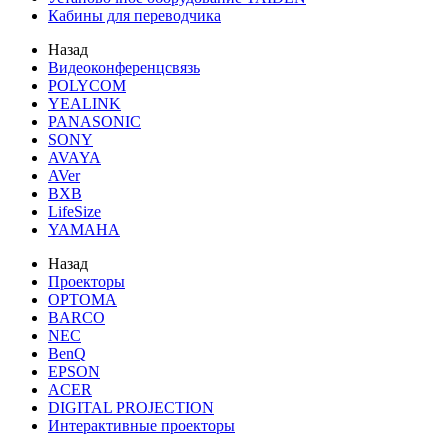
Кабины для переводчика
Назад
Видеоконференцсвязь
POLYCOM
YEALINK
PANASONIC
SONY
AVAYA
AVer
BXB
LifeSize
YAMAHA
Назад
Проекторы
OPTOMA
BARCO
NEC
BenQ
EPSON
ACER
DIGITAL PROJECTION
Интерактивные проекторы