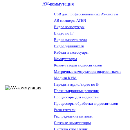
AV-коммутация
USB для профессиональных AV-систем
АВ микшеры ATEN
Видео конвертеры
Видео по IP
Видео разветвители
Видео удлинители
Кабели и аксессуары
Коммутаторы
Коммутаторы видеосигналов
Матричные коммутаторы видеосигналов
Модули KVM
Передача аудио/видео по IP
Презентационные решения
Процессоры для видеостен
Процессоры обработки видеосигналов
Разветвители
Распределение питания
Сетевые коммутаторы
Система управления