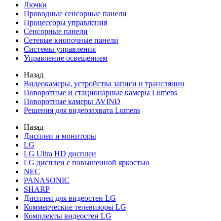
Лючки
Проводные сенсорные панели
Процессоры управления
Сенсорные панели
Сетевые кнопочные панели
Системы управления
Управление освещением
Назад
Видеокамеры, устройства записи и трансляции
Поворотные и стационарные камеры Lumens
Поворотные камеры AVIND
Решения для видеозахвата Lumens
Назад
Дисплеи и мониторы
LG
LG Ultra HD дисплеи
LG дисплеи с повышенной яркостью
NEC
PANASONIC
SHARP
Дисплеи для видеостен LG
Коммерческие телевизоры LG
Комплекты видеостен LG