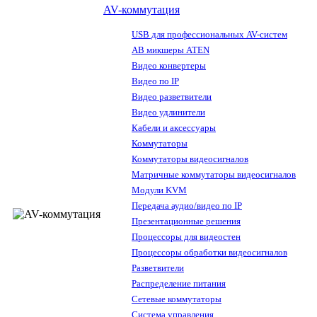
AV-коммутация
USB для профессиональных AV-систем
АВ микшеры ATEN
Видео конвертеры
Видео по IP
Видео разветвители
Видео удлинители
Кабели и аксессуары
Коммутаторы
Коммутаторы видеосигналов
Матричные коммутаторы видеосигналов
Модули KVM
Передача аудио/видео по IP
Презентационные решения
Процессоры для видеостен
Процессоры обработки видеосигналов
Разветвители
Распределение питания
Сетевые коммутаторы
Система управления