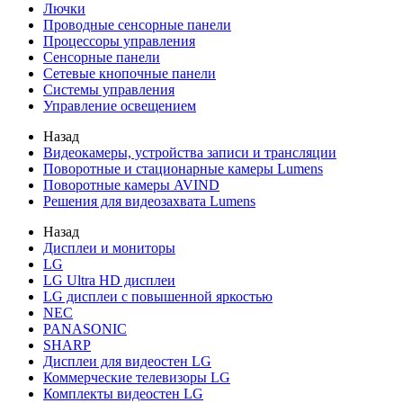
Лючки
Проводные сенсорные панели
Процессоры управления
Сенсорные панели
Сетевые кнопочные панели
Системы управления
Управление освещением
Назад
Видеокамеры, устройства записи и трансляции
Поворотные и стационарные камеры Lumens
Поворотные камеры AVIND
Решения для видеозахвата Lumens
Назад
Дисплеи и мониторы
LG
LG Ultra HD дисплеи
LG дисплеи с повышенной яркостью
NEC
PANASONIC
SHARP
Дисплеи для видеостен LG
Коммерческие телевизоры LG
Комплекты видеостен LG