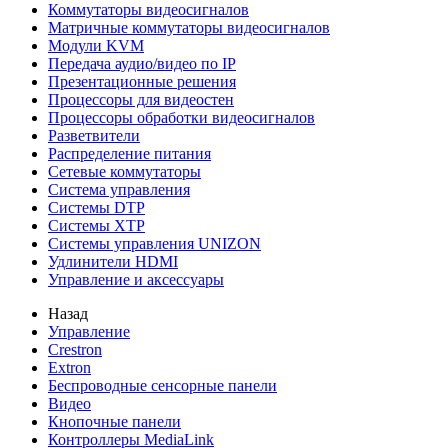
Коммутаторы видеосигналов
Матричные коммутаторы видеосигналов
Модули KVM
Передача аудио/видео по IP
Презентационные решения
Процессоры для видеостен
Процессоры обработки видеосигналов
Разветвители
Распределение питания
Сетевые коммутаторы
Система управления
Системы DTP
Системы XTP
Системы управления UNIZON
Удлинители HDMI
Управление и аксессуары
Назад
Управление
Crestron
Extron
Беспроводные сенсорные панели
Видео
Кнопочные панели
Контроллеры MediaLink