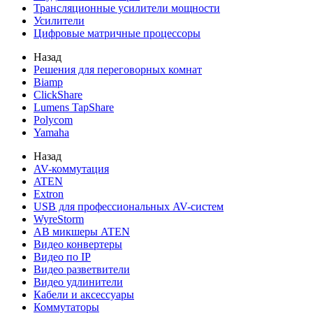
Трансляционные усилители мощности
Усилители
Цифровые матричные процессоры
Назад
Решения для переговорных комнат
Biamp
ClickShare
Lumens TapShare
Polycom
Yamaha
Назад
AV-коммутация
ATEN
Extron
USB для профессиональных AV-систем
WyreStorm
АВ микшеры ATEN
Видео конвертеры
Видео по IP
Видео разветвители
Видео удлинители
Кабели и аксессуары
Коммутаторы