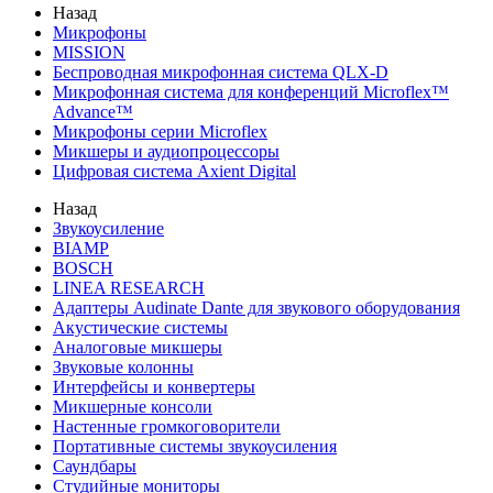
Назад
Микрофоны
MISSION
Беспроводная микрофонная система QLX-D
Микрофонная система для конференций Microflex™
Advance™
Микрофоны серии Microflex
Микшеры и аудиопроцессоры
Цифровая система Axient Digital
Назад
Звукоусиление
BIAMP
BOSCH
LINEA RESEARCH
Адаптеры Audinate Dante для звукового оборудования
Акустические системы
Аналоговые микшеры
Звуковые колонны
Интерфейсы и конвертеры
Микшерные консоли
Настенные громкоговорители
Портативные системы звукоусиления
Саундбары
Студийные мониторы