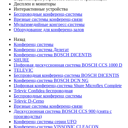
Дисплеи и мониторы
Интерактивные устройства
Беспроводные конференц-системы
Врезные системы конференц-связи
Мультимедийные конгресс-системы
Оборудование для конференц-залов
Назад
Конференц системы
Конференц система Делегат
Конференц-система BOSCH DICENTIS
SHURE
Цифровая дискуссионная система BOSCH CCS 1000 D
TELEVIC
Беспроводная конференц-система BOSCH DICENTIS
Конференц-система BOSCH DCN NG
Цифровая конференц-система Shure Microflex Complete
Televic Confidea беспроводная
Беспроводные конференц системы
Televic D-Cerno
Врезные системы конференц-связи
Дискуссионная система BOSCH CCS 900 (снята с
производства)
Конференц системы серии UFO
Конференц-система VISSONIC CLEACON