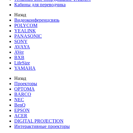
Кабины для переводчика
Назад
Видеоконференцсвязь
POLYCOM
YEALINK
PANASONIC
SONY
AVAYA
AVer
BXB
LifeSize
YAMAHA
Назад
Проекторы
OPTOMA
BARCO
NEC
BenQ
EPSON
ACER
DIGITAL PROJECTION
Интерактивные проекторы