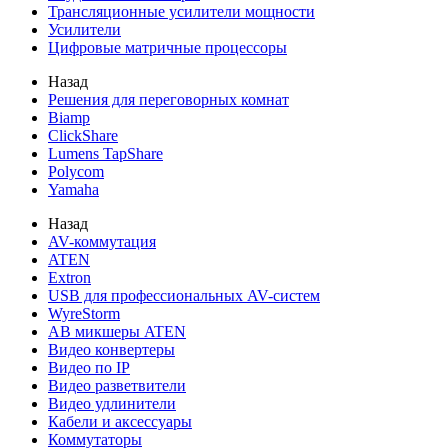
Трансляционные усилители мощности
Усилители
Цифровые матричные процессоры
Назад
Решения для переговорных комнат
Biamp
ClickShare
Lumens TapShare
Polycom
Yamaha
Назад
AV-коммутация
ATEN
Extron
USB для профессиональных AV-систем
WyreStorm
АВ микшеры ATEN
Видео конвертеры
Видео по IP
Видео разветвители
Видео удлинители
Кабели и аксессуары
Коммутаторы