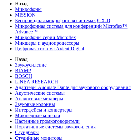
Назад
Микрофоны
MISSION
Беспроводная микрофонная система QLX-D
Микрофонная система для конференций Microflex™
Advance™
Микрофоны серии Microflex
Микшеры и аудиопроцессоры
Цифровая система Axient Digital
Назад
Звукоусиление
BIAMP
BOSCH
LINEA RESEARCH
Адаптеры Audinate Dante для звукового оборудования
Акустические системы
Аналоговые микшеры
Звуковые колонны
Интерфейсы и конвертеры
Микшерные консоли
Настенные громкоговорители
Портативные системы звукоусиления
Саундбары
Студийные мониторы