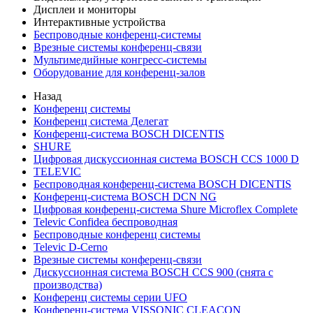
Дисплеи и мониторы
Интерактивные устройства
Беспроводные конференц-системы
Врезные системы конференц-связи
Мультимедийные конгресс-системы
Оборудование для конференц-залов
Назад
Конференц системы
Конференц система Делегат
Конференц-система BOSCH DICENTIS
SHURE
Цифровая дискуссионная система BOSCH CCS 1000 D
TELEVIC
Беспроводная конференц-система BOSCH DICENTIS
Конференц-система BOSCH DCN NG
Цифровая конференц-система Shure Microflex Complete
Televic Confidea беспроводная
Беспроводные конференц системы
Televic D-Cerno
Врезные системы конференц-связи
Дискуссионная система BOSCH CCS 900 (снята с
производства)
Конференц системы серии UFO
Конференц-система VISSONIC CLEACON