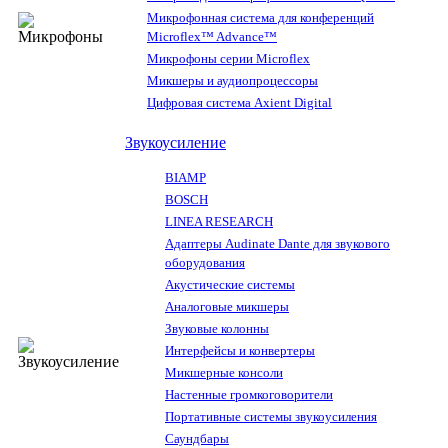
Микрофонная система для конференций
Microflex™ Advance™
Микрофоны серии Microflex
Микшеры и аудиопроцессоры
Цифровая система Axient Digital
Звукоусиление
BIAMP
BOSCH
LINEA RESEARCH
Адаптеры Audinate Dante для звукового
оборудования
Акустические системы
Аналоговые микшеры
Звуковые колонны
Интерфейсы и конвертеры
Микшерные консоли
Настенные громкоговорители
Портативные системы звукоусиления
Саундбары