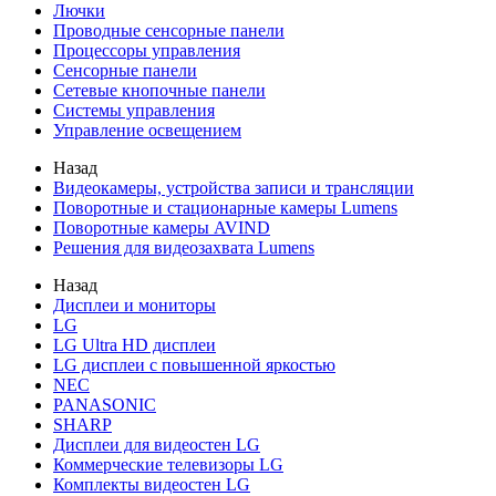
Лючки
Проводные сенсорные панели
Процессоры управления
Сенсорные панели
Сетевые кнопочные панели
Системы управления
Управление освещением
Назад
Видеокамеры, устройства записи и трансляции
Поворотные и стационарные камеры Lumens
Поворотные камеры AVIND
Решения для видеозахвата Lumens
Назад
Дисплеи и мониторы
LG
LG Ultra HD дисплеи
LG дисплеи с повышенной яркостью
NEC
PANASONIC
SHARP
Дисплеи для видеостен LG
Коммерческие телевизоры LG
Комплекты видеостен LG