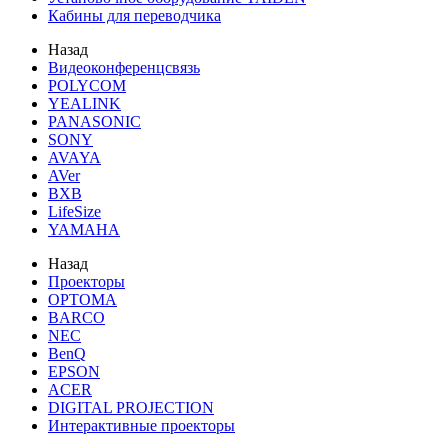
Кабины для переводчика
Назад
Видеоконференцсвязь
POLYCOM
YEALINK
PANASONIC
SONY
AVAYA
AVer
BXB
LifeSize
YAMAHA
Назад
Проекторы
OPTOMA
BARCO
NEC
BenQ
EPSON
ACER
DIGITAL PROJECTION
Интерактивные проекторы