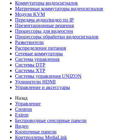
Коммутаторы видеосигналов
Матричные коммутаторы видеосигналов
Модули KVM
Передача аудио/видео по IP
Презентационные решения
Процессоры для видеостен
Процессоры обработки видеосигналов
Разветвители
Распределение питания
Сетевые коммутаторы
Система управления
Системы DTP
Системы XTP
Системы управления UNIZON
Удлинители HDMI
Управление и аксессуары
Назад
Управление
Crestron
Extron
Беспроводные сенсорные панели
Видео
Кнопочные панели
Контроллеры MediaLink