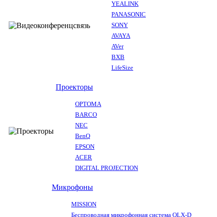
YEALINK
PANASONIC
SONY
AVAYA
AVer
BXB
LifeSize
Проекторы
OPTOMA
BARCO
NEC
BenQ
EPSON
ACER
DIGITAL PROJECTION
Микрофоны
MISSION
Беспроводная микрофонная система QLX-D