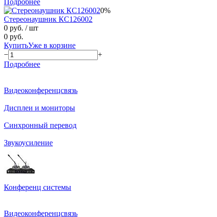
Подробнее
0%
Стереонаушник КС126002
0 руб.
/ шт
0 руб.
Купить
Уже в корзине
−
+
Подробнее
Видеоконференцсвязь
Дисплеи и мониторы
Синхронный перевод
Звукоусиление
Конференц системы
Видеоконференцсвязь