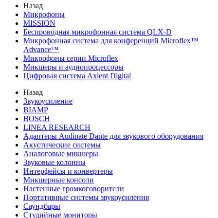
Назад
Микрофоны
MISSION
Беспроводная микрофонная система QLX-D
Микрофонная система для конференций Microflex™
Advance™
Микрофоны серии Microflex
Микшеры и аудиопроцессоры
Цифровая система Axient Digital
Назад
Звукоусиление
BIAMP
BOSCH
LINEA RESEARCH
Адаптеры Audinate Dante для звукового оборудования
Акустические системы
Аналоговые микшеры
Звуковые колонны
Интерфейсы и конвертеры
Микшерные консоли
Настенные громкоговорители
Портативные системы звукоусиления
Саундбары
Студийные мониторы