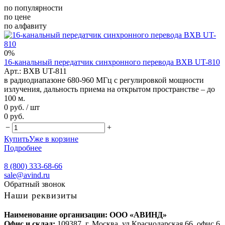
по популярности
по цене
по алфавиту
0%
16-канальный передатчик синхронного перевода BXB UT-810
Арт.: BXB UT-811
в радиодиапазоне 680-960 МГц с регулировкой мощности
излучения, дальность приема на открытом пространстве – до
100 м.
0 руб.
/ шт
0 руб.
−
+
Купить
Уже в корзине
Подробнее
8 (800) 333-68-66
sale@avind.ru
Обратный звонок
Наши реквизиты
Наименование организации: ООО «АВИНД»
Офис и склад:
109387, г. Москва, ул.Краснодарская 66, офис 6