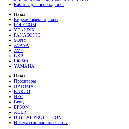
Кабины для переводчика
Назад
Видеоконференцсвязь
POLYCOM
YEALINK
PANASONIC
SONY
AVAYA
AVer
BXB
LifeSize
YAMAHA
Назад
Проекторы
OPTOMA
BARCO
NEC
BenQ
EPSON
ACER
DIGITAL PROJECTION
Интерактивные проекторы