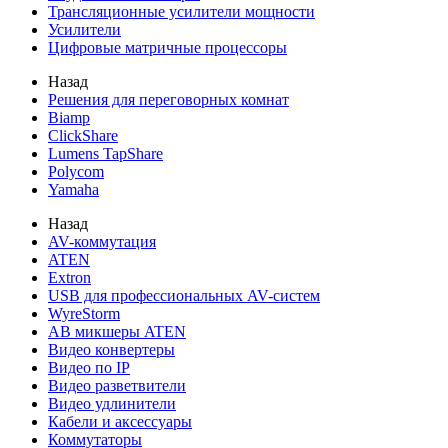
Трансляционные усилители мощности
Усилители
Цифровые матричные процессоры
Назад
Решения для переговорных комнат
Biamp
ClickShare
Lumens TapShare
Polycom
Yamaha
Назад
AV-коммутация
ATEN
Extron
USB для профессиональных AV-систем
WyreStorm
АВ микшеры ATEN
Видео конвертеры
Видео по IP
Видео разветвители
Видео удлинители
Кабели и аксессуары
Коммутаторы