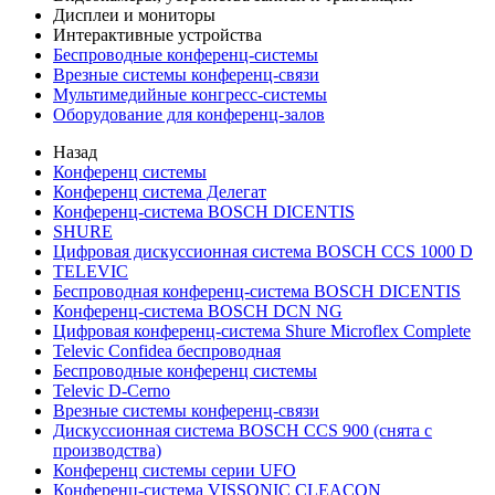
Дисплеи и мониторы
Интерактивные устройства
Беспроводные конференц-системы
Врезные системы конференц-связи
Мультимедийные конгресс-системы
Оборудование для конференц-залов
Назад
Конференц системы
Конференц система Делегат
Конференц-система BOSCH DICENTIS
SHURE
Цифровая дискуссионная система BOSCH CCS 1000 D
TELEVIC
Беспроводная конференц-система BOSCH DICENTIS
Конференц-система BOSCH DCN NG
Цифровая конференц-система Shure Microflex Complete
Televic Confidea беспроводная
Беспроводные конференц системы
Televic D-Cerno
Врезные системы конференц-связи
Дискуссионная система BOSCH CCS 900 (снята с
производства)
Конференц системы серии UFO
Конференц-система VISSONIC CLEACON