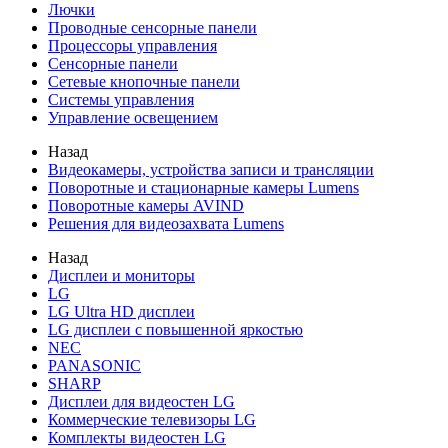
Лючки
Проводные сенсорные панели
Процессоры управления
Сенсорные панели
Сетевые кнопочные панели
Системы управления
Управление освещением
Назад
Видеокамеры, устройства записи и трансляции
Поворотные и стационарные камеры Lumens
Поворотные камеры AVIND
Решения для видеозахвата Lumens
Назад
Дисплеи и мониторы
LG
LG Ultra HD дисплеи
LG дисплеи с повышенной яркостью
NEC
PANASONIC
SHARP
Дисплеи для видеостен LG
Коммерческие телевизоры LG
Комплекты видеостен LG