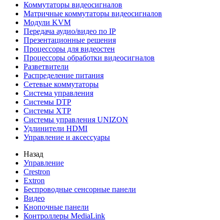
Коммутаторы видеосигналов
Матричные коммутаторы видеосигналов
Модули KVM
Передача аудио/видео по IP
Презентационные решения
Процессоры для видеостен
Процессоры обработки видеосигналов
Разветвители
Распределение питания
Сетевые коммутаторы
Система управления
Системы DTP
Системы XTP
Системы управления UNIZON
Удлинители HDMI
Управление и аксессуары
Назад
Управление
Crestron
Extron
Беспроводные сенсорные панели
Видео
Кнопочные панели
Контроллеры MediaLink