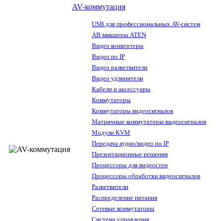
AV-коммутация
USB для профессиональных AV-систем
АВ микшеры ATEN
Видео конвертеры
Видео по IP
Видео разветвители
Видео удлинители
Кабели и аксессуары
Коммутаторы
Коммутаторы видеосигналов
Матричные коммутаторы видеосигналов
Модули KVM
Передача аудио/видео по IP
Презентационные решения
Процессоры для видеостен
Процессоры обработки видеосигналов
Разветвители
Распределение питания
Сетевые коммутаторы
Система управления