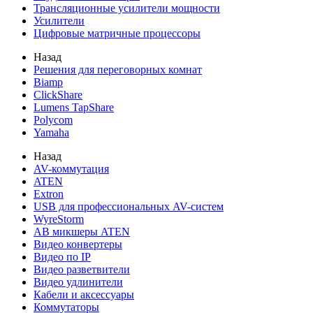
Трансляционные усилители мощности
Усилители
Цифровые матричные процессоры
Назад
Решения для переговорных комнат
Biamp
ClickShare
Lumens TapShare
Polycom
Yamaha
Назад
AV-коммутация
ATEN
Extron
USB для профессиональных AV-систем
WyreStorm
АВ микшеры ATEN
Видео конвертеры
Видео по IP
Видео разветвители
Видео удлинители
Кабели и аксессуары
Коммутаторы