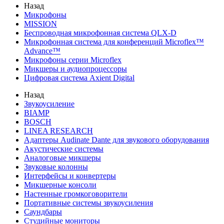
Назад
Микрофоны
MISSION
Беспроводная микрофонная система QLX-D
Микрофонная система для конференций Microflex™
Advance™
Микрофоны серии Microflex
Микшеры и аудиопроцессоры
Цифровая система Axient Digital
Назад
Звукоусиление
BIAMP
BOSCH
LINEA RESEARCH
Адаптеры Audinate Dante для звукового оборудования
Акустические системы
Аналоговые микшеры
Звуковые колонны
Интерфейсы и конвертеры
Микшерные консоли
Настенные громкоговорители
Портативные системы звукоусиления
Саундбары
Студийные мониторы