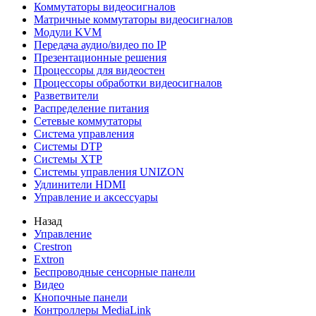
Коммутаторы видеосигналов
Матричные коммутаторы видеосигналов
Модули KVM
Передача аудио/видео по IP
Презентационные решения
Процессоры для видеостен
Процессоры обработки видеосигналов
Разветвители
Распределение питания
Сетевые коммутаторы
Система управления
Системы DTP
Системы XTP
Системы управления UNIZON
Удлинители HDMI
Управление и аксессуары
Назад
Управление
Crestron
Extron
Беспроводные сенсорные панели
Видео
Кнопочные панели
Контроллеры MediaLink