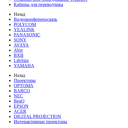
Кабины для переводчика
Назад
Видеоконференцсвязь
POLYCOM
YEALINK
PANASONIC
SONY
AVAYA
AVer
BXB
LifeSize
YAMAHA
Назад
Проекторы
OPTOMA
BARCO
NEC
BenQ
EPSON
ACER
DIGITAL PROJECTION
Интерактивные проекторы