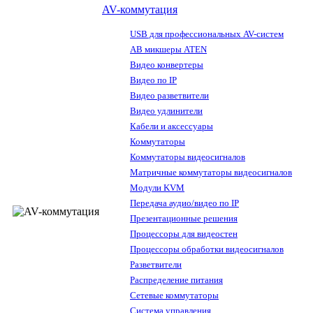
AV-коммутация
USB для профессиональных AV-систем
АВ микшеры ATEN
Видео конвертеры
Видео по IP
Видео разветвители
Видео удлинители
Кабели и аксессуары
Коммутаторы
Коммутаторы видеосигналов
Матричные коммутаторы видеосигналов
Модули KVM
Передача аудио/видео по IP
Презентационные решения
Процессоры для видеостен
Процессоры обработки видеосигналов
Разветвители
Распределение питания
Сетевые коммутаторы
Система управления