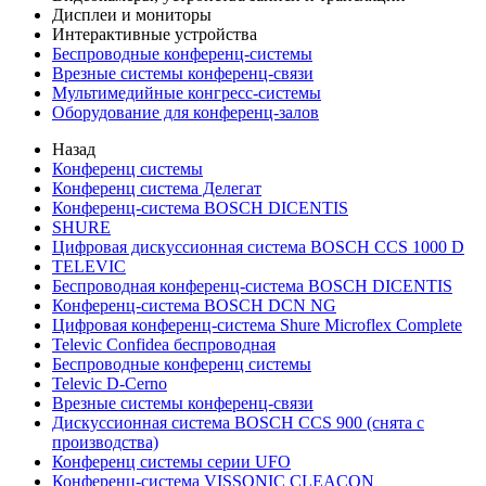
Дисплеи и мониторы
Интерактивные устройства
Беспроводные конференц-системы
Врезные системы конференц-связи
Мультимедийные конгресс-системы
Оборудование для конференц-залов
Назад
Конференц системы
Конференц система Делегат
Конференц-система BOSCH DICENTIS
SHURE
Цифровая дискуссионная система BOSCH CCS 1000 D
TELEVIC
Беспроводная конференц-система BOSCH DICENTIS
Конференц-система BOSCH DCN NG
Цифровая конференц-система Shure Microflex Complete
Televic Confidea беспроводная
Беспроводные конференц системы
Televic D-Cerno
Врезные системы конференц-связи
Дискуссионная система BOSCH CCS 900 (снята с
производства)
Конференц системы серии UFO
Конференц-система VISSONIC CLEACON