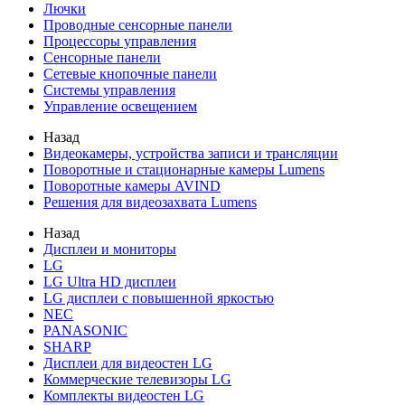
Лючки
Проводные сенсорные панели
Процессоры управления
Сенсорные панели
Сетевые кнопочные панели
Системы управления
Управление освещением
Назад
Видеокамеры, устройства записи и трансляции
Поворотные и стационарные камеры Lumens
Поворотные камеры AVIND
Решения для видеозахвата Lumens
Назад
Дисплеи и мониторы
LG
LG Ultra HD дисплеи
LG дисплеи с повышенной яркостью
NEC
PANASONIC
SHARP
Дисплеи для видеостен LG
Коммерческие телевизоры LG
Комплекты видеостен LG