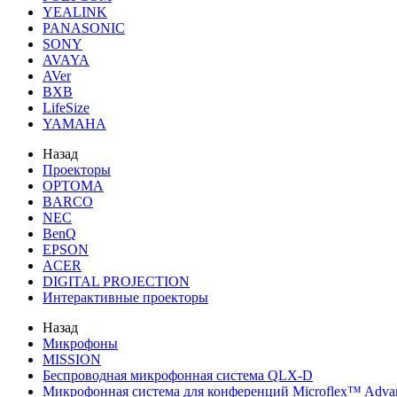
YEALINK
PANASONIC
SONY
AVAYA
AVer
BXB
LifeSize
YAMAHA
Назад
Проекторы
OPTOMA
BARCO
NEC
BenQ
EPSON
ACER
DIGITAL PROJECTION
Интерактивные проекторы
Назад
Микрофоны
MISSION
Беспроводная микрофонная система QLX-D
Микрофонная система для конференций Microflex™ Adv