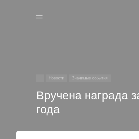
Например,
Конференц
Найти
в каталоге
система
Новости
Значимые события
Вручена награда 
года