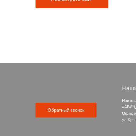
Наши
Наимен
«АВИН
Обратный звонок
Офис и
ул.Кра