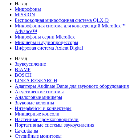
Назад
Микрофоны
MISSION
Беспроводная микрофонная система QLX-D
Микрофонная система для конференций Microflex™
Advance™
Микрофоны серии Microflex
Микшеры и аудиопроцессоры
Цифровая система Axient Digital
Назад
Звукоусиление
BIAMP
BOSCH
LINEA RESEARCH
Адаптеры Audinate Dante для звукового оборудования
Акустические системы
Аналоговые микшеры
Звуковые колонны
Интерфейсы и конвертеры
Микшерные консоли
Настенные громкоговорители
Портативные системы звукоусиления
Саундбары
Студийные мониторы