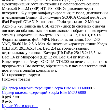
аутентификация Аутентификация и безопасность сеансов
Microsoft NTLM (SSP) HTTPS, SSH Управление через
интернет : Функции конфигурирования, вызова, диагностики
и управления Опции: Приложение SCOPIA Control для Apple
iPad Второй GLAN Расширение IP-битрейта до 12 Мбит/с
Аудио G.728 Запись на USB-карту / диск (в системах с двумя
дисплеями оба показывают одинаковое изображение во время
записи). Форматы USB-карты: FAT32, EXT2, EXT3, EXT4.
Форматы записи: файл MP4. Источник питания: 100 - 240
VAC, 50-60 Hz, 2.5 A Max. Физические характеристики: Кодек
(ШхГхВ): 29х16,5х4 см, Вес: 2,4 кг, горизонтальная/
вертикальная установка Камера (ШхГхВ): 25х15,2х13,5 см,
Вес: 1.6 кг Микрофон (Ш): 12 см, Вес: 0.4 кг Купить
Видеотерминал Avaya SCOPIA XT4200 по цене специального
предложения Вы можете, обратившись к нам по электронной
почте или в онлайн консультант.
Мы проконсультируем
Похожие товары
0%
Сервер видеоконференций Scopia Elite MCU 6000
0 руб.
/ шт
0 руб.
Купить
Уже в корзине