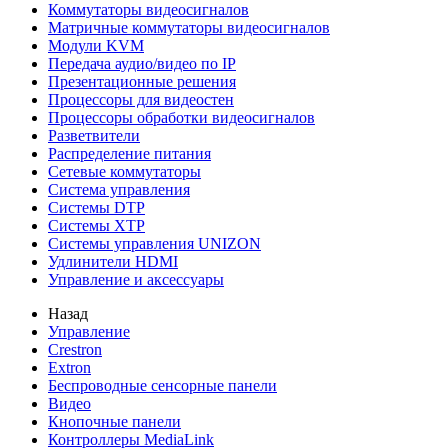
Коммутаторы видеосигналов
Матричные коммутаторы видеосигналов
Модули KVM
Передача аудио/видео по IP
Презентационные решения
Процессоры для видеостен
Процессоры обработки видеосигналов
Разветвители
Распределение питания
Сетевые коммутаторы
Система управления
Системы DTP
Системы XTP
Системы управления UNIZON
Удлинители HDMI
Управление и аксессуары
Назад
Управление
Crestron
Extron
Беспроводные сенсорные панели
Видео
Кнопочные панели
Контроллеры MediaLink