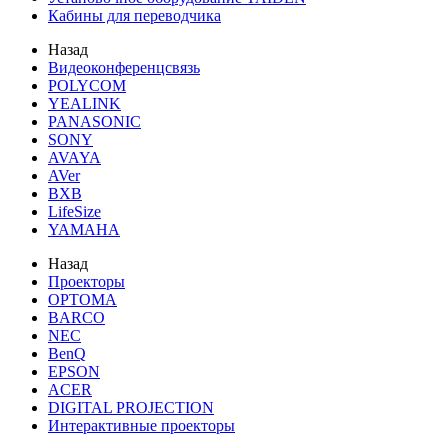
Кабины для переводчика
Назад
Видеоконференцсвязь
POLYCOM
YEALINK
PANASONIC
SONY
AVAYA
AVer
BXB
LifeSize
YAMAHA
Назад
Проекторы
OPTOMA
BARCO
NEC
BenQ
EPSON
ACER
DIGITAL PROJECTION
Интерактивные проекторы