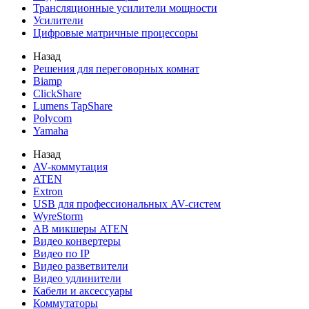
Трансляционные усилители мощности
Усилители
Цифровые матричные процессоры
Назад
Решения для переговорных комнат
Biamp
ClickShare
Lumens TapShare
Polycom
Yamaha
Назад
AV-коммутация
ATEN
Extron
USB для профессиональных AV-систем
WyreStorm
АВ микшеры ATEN
Видео конвертеры
Видео по IP
Видео разветвители
Видео удлинители
Кабели и аксессуары
Коммутаторы