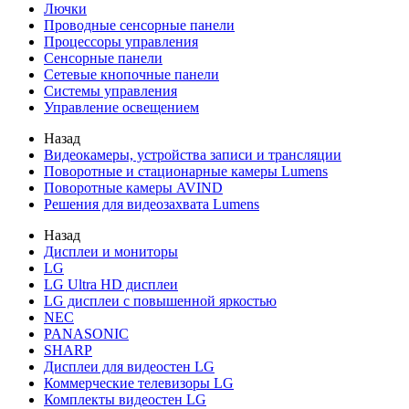
Лючки
Проводные сенсорные панели
Процессоры управления
Сенсорные панели
Сетевые кнопочные панели
Системы управления
Управление освещением
Назад
Видеокамеры, устройства записи и трансляции
Поворотные и стационарные камеры Lumens
Поворотные камеры AVIND
Решения для видеозахвата Lumens
Назад
Дисплеи и мониторы
LG
LG Ultra HD дисплеи
LG дисплеи с повышенной яркостью
NEC
PANASONIC
SHARP
Дисплеи для видеостен LG
Коммерческие телевизоры LG
Комплекты видеостен LG