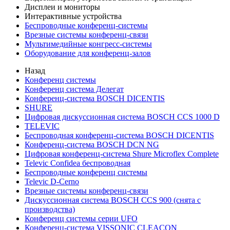
Дисплеи и мониторы
Интерактивные устройства
Беспроводные конференц-системы
Врезные системы конференц-связи
Мультимедийные конгресс-системы
Оборудование для конференц-залов
Назад
Конференц системы
Конференц система Делегат
Конференц-система BOSCH DICENTIS
SHURE
Цифровая дискуссионная система BOSCH CCS 1000 D
TELEVIC
Беспроводная конференц-система BOSCH DICENTIS
Конференц-система BOSCH DCN NG
Цифровая конференц-система Shure Microflex Complete
Televic Confidea беспроводная
Беспроводные конференц системы
Televic D-Cerno
Врезные системы конференц-связи
Дискуссионная система BOSCH CCS 900 (снята с
производства)
Конференц системы серии UFO
Конференц-система VISSONIC CLEACON