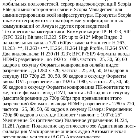
мобильных пользователей, сервер видеоконференций Scopia
Elite для многосторонней связи и Scopia Management для
администрирования всей инфраструктуры. Продукты Scopia
также интегрируются с платформами унифицированных
коммуникаций от Avaya и других производителей.
Технические характеристики: Коммуникации: IP: H.323, SIP
(RFC 3261) Bit rate: H.323, SIP: up to 6/12* Mbps Видео: 2
параллельных канала 720p 60fps : камера + контент H.263,
H.263+**, H.263++**, H.264, H.264 High Profile, H.264 SVC
Два видеоканала: H.239 (H.323); BFCP (SIP) Форматы ввода
HDMI: разрешение - до 1920 x 1080, частота - 25, 30, 50, 60
кадров в секунду Форматы кодирования онлайн видео:
разрешение - до 1280 x 720, частота - 25, 30, 50, 60 кадров в
секунду HD 720p 25, 30, 50, 60 кадров в секунду Форматы
ввода DVI: разрешение - до 1920 x 1080, частота - 25, 30, 50,
60 кадров в секунду Форматы кодирования ПК-контента: те
же, что и форматы ввода DVI, частота - 60 кадров в секунду
(масштабирование до 720p 60fps при превышении этого
разрешения) Форматы вывода HDMI: разрешение - 1280 x 720,
частота - 25, 30, 50, 60 кадров в секунду Камера: Разрешение:
720p 60 кадров в секунду Поворот / наклон: ± 100°/± 25°
Увеличение: 5x (оптическое) Удаленное управление: H.224,
H.281 Аудио: Подавление акустического эхо Адаптивная пост-
фильтрация Маскирование ошибок аудио Автоматическая
регулировка усиления (AGC) Автоматическое