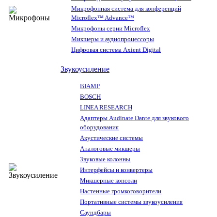
Микрофонная система для конференций
Microflex™ Advance™
Микрофоны серии Microflex
Микшеры и аудиопроцессоры
Цифровая система Axient Digital
Звукоусиление
BIAMP
BOSCH
LINEA RESEARCH
Адаптеры Audinate Dante для звукового
оборудования
Акустические системы
Аналоговые микшеры
Звуковые колонны
Интерфейсы и конвертеры
Микшерные консоли
Настенные громкоговорители
Портативные системы звукоусиления
Саундбары