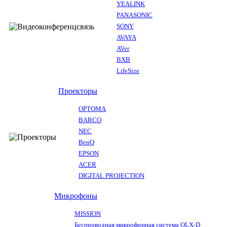
YEALINK
PANASONIC
SONY
AVAYA
AVer
BXB
LifeSize
Проекторы
OPTOMA
BARCO
NEC
BenQ
EPSON
ACER
DIGITAL PROJECTION
Микрофоны
MISSION
Беспроводная микрофонная система QLX-D