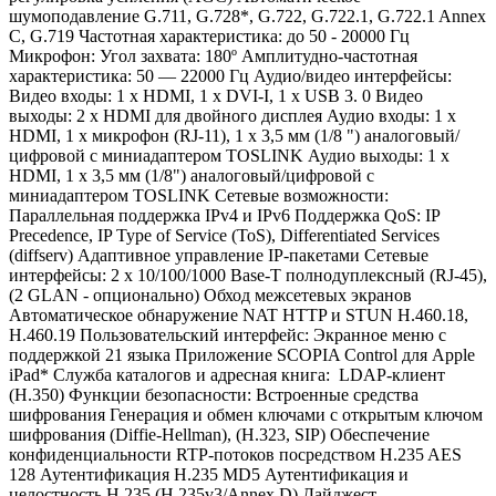
шумоподавление G.711, G.728*, G.722, G.722.1, G.722.1 Annex
C, G.719 Частотная характеристика: до 50 - 20000 Гц
Микрофон: Угол захвата: 180º Амплитудно-частотная
характеристика: 50 — 22000 Гц Аудио/видео интерфейсы:
Видео входы: 1 х HDMI, 1 х DVI-I, 1 х USB 3. 0 Видео
выходы: 2 х HDMI для двойного дисплея Аудио входы: 1 х
HDMI, 1 х микрофон (RJ-11), 1 х 3,5 мм (1/8 ") аналоговый/
цифровой с миниадаптером TOSLINK Аудио выходы: 1 х
HDMI, 1 х 3,5 мм (1/8") аналоговый/цифровой с
миниадаптером TOSLINK Сетевые возможности:
Параллельная поддержка IPv4 и IPv6 Поддержка QoS: IP
Precedence, IP Type of Service (ToS), Differentiated Services
(diffserv) Адаптивное управление IP-пакетами Сетевые
интерфейсы: 2 х 10/100/1000 Base-T полнодуплексный (RJ-45),
(2 GLAN - опционально) Обход межсетевых экранов
Автоматическое обнаружение NAT HTTP и STUN H.460.18,
H.460.19 Пользовательский интерфейс: Экранное меню с
поддержкой 21 языка Приложение SCOPIA Control для Apple
iPad* Служба каталогов и адресная книга: LDAP-клиент
(H.350) Функции безопасности: Встроенные средства
шифрования Генерация и обмен ключами с открытым ключом
шифрования (Diffie-Hellman), (H.323, SIP) Обеспечение
конфиденциальности RTP-потоков посредством H.235 AES
128 Аутентификация H.235 MD5 Аутентификация и
целостность H.235 (H.235v3/Annex D) Дайджест-