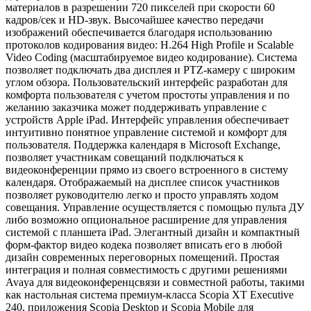
материалов в разрешении 720 пикселей при скорости 60
кадров/сек и HD-звук. Высочайшее качество передачи
изображений обеспечивается благодаря использованию
протоколов кодирования видео: H.264 High Profile и Scalable
Video Coding (масштабируемое видео кодирование). Система
позволяет подключать два дисплея и PTZ-камеру с широким
углом обзора. Пользовательский интерфейс разработан для
комфорта пользователя с учетом простоты управления и по
желанию заказчика может поддерживать управление с
устройств Apple iPad. Интерфейс управления обеспечивает
интуитивно понятное управление системой и комфорт для
пользователя. Поддержка календаря в Microsoft Exchange,
позволяет участникам совещаний подключаться к
видеоконференции прямо из своего встроенного в систему
календаря. Отображаемый на дисплее список участников
позволяет руководителю легко и просто управлять ходом
совещания. Управление осуществляется с помощью пульта ДУ
либо возможно опциональное расширение для управления
системой с планшета iPad. Элегантный дизайн и компактный
форм-фактор видео кодека позволяет вписать его в любой
дизайн современных переговорных помещений. Простая
интеграция и полная совместимость с другими решениями
Avaya для видеоконференцсвязи и совместной работы, такими
как настольная система премиум-класса Scopia XT Executive
240, приложения Scopia Desktop и Scopia Mobile для