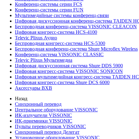
Конференц-системы серии FCS
Конференц-системы серии FUN
Мультимедийные системы конференц-связи
Цифровая дискуссионная конференц-система TAIDEN H
Беспроводная конференц-система VISSONIC CLEACON
Цифровая конгресс-система HCS-4100
Televic Plixus Аудио
Беспроводная конгресс-система HCS-5300
Беспроводная конференц-система Shure Microflex Wireless
Конференц-система VISSONIC CLASSIC
Televic Plixus Мультимедиа
Цифровая дискуссионная система Shure DDS 5900
Цифровая конгресс-система VISSONIC SONICON
Цифровая мультимедийная конгресс-система TAIDEN HC
Цифровая конгресс-система Shure DCS 6000
Аксессуары BXB
Назад
Синхронный перевод
Центральное оборудование VISSONIC
ИК-излучатели VISSONIC
ИК-приемники VISSONIC
Пульты переводчиков VISSONIC
Синхронный перевод Делегат
Установочное оборудование VISSONIC