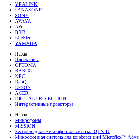
YEALINK
PANASONIC
SONY
AVAYA
AVer
BXB
LifeSize
YAMAHA
Назад
Проекторы
OPTOMA
BARCO
NEC
BenQ
EPSON
ACER
DIGITAL PROJECTION
Интерактивные проекторы
Назад
Микрофоны
MISSION
Беспроводная микрофонная система QLX-D
Микрофонная система для конференций Microflex™ Adv