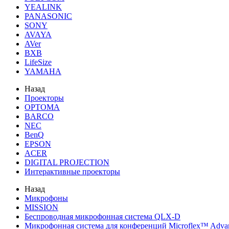
YEALINK
PANASONIC
SONY
AVAYA
AVer
BXB
LifeSize
YAMAHA
Назад
Проекторы
OPTOMA
BARCO
NEC
BenQ
EPSON
ACER
DIGITAL PROJECTION
Интерактивные проекторы
Назад
Микрофоны
MISSION
Беспроводная микрофонная система QLX-D
Микрофонная система для конференций Microflex™ Adv