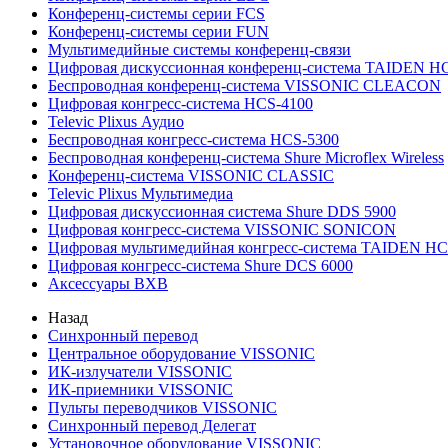
Конференц-системы серии FCS
Конференц-системы серии FUN
Мультимедийные системы конференц-связи
Цифровая дискуссионная конференц-система TAIDEN H
Беспроводная конференц-система VISSONIC CLEACON
Цифровая конгресс-система HCS-4100
Televic Plixus Аудио
Беспроводная конгресс-система HCS-5300
Беспроводная конференц-система Shure Microflex Wireless
Конференц-система VISSONIC CLASSIC
Televic Plixus Мультимедиа
Цифровая дискуссионная система Shure DDS 5900
Цифровая конгресс-система VISSONIC SONICON
Цифровая мультимедийная конгресс-система TAIDEN HC
Цифровая конгресс-система Shure DCS 6000
Аксессуары BXB
Назад
Синхронный перевод
Центральное оборудование VISSONIC
ИК-излучатели VISSONIC
ИК-приемники VISSONIC
Пульты переводчиков VISSONIC
Синхронный перевод Делегат
Установочное оборудование VISSONIC