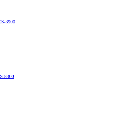
CS-3900
S-8300