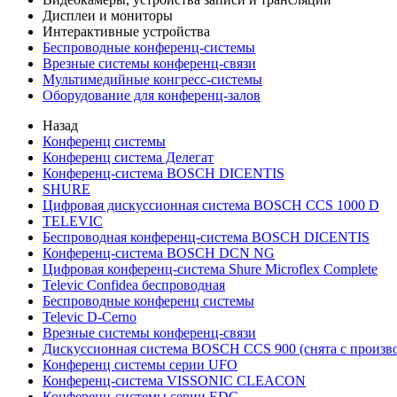
Дисплеи и мониторы
Интерактивные устройства
Беспроводные конференц-системы
Врезные системы конференц-связи
Мультимедийные конгресс-системы
Оборудование для конференц-залов
Назад
Конференц системы
Конференц система Делегат
Конференц-система BOSCH DICENTIS
SHURE
Цифровая дискуссионная система BOSCH CCS 1000 D
TELEVIC
Беспроводная конференц-система BOSCH DICENTIS
Конференц-система BOSCH DCN NG
Цифровая конференц-система Shure Microflex Complete
Televic Confidea беспроводная
Беспроводные конференц системы
Televic D-Cerno
Врезные системы конференц-связи
Дискуссионная система BOSCH CCS 900 (снята с произво
Конференц системы серии UFO
Конференц-система VISSONIC CLEACON
Конференц-системы серии EDC