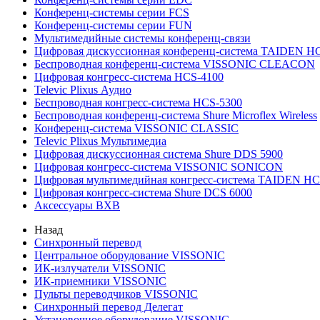
Конференц-системы серии FCS
Конференц-системы серии FUN
Мультимедийные системы конференц-связи
Цифровая дискуссионная конференц-система TAIDEN H
Беспроводная конференц-система VISSONIC CLEACON
Цифровая конгресс-система HCS-4100
Televic Plixus Аудио
Беспроводная конгресс-система HCS-5300
Беспроводная конференц-система Shure Microflex Wireless
Конференц-система VISSONIC CLASSIC
Televic Plixus Мультимедиа
Цифровая дискуссионная система Shure DDS 5900
Цифровая конгресс-система VISSONIC SONICON
Цифровая мультимедийная конгресс-система TAIDEN HC
Цифровая конгресс-система Shure DCS 6000
Аксессуары BXB
Назад
Синхронный перевод
Центральное оборудование VISSONIC
ИК-излучатели VISSONIC
ИК-приемники VISSONIC
Пульты переводчиков VISSONIC
Синхронный перевод Делегат
Установочное оборудование VISSONIC