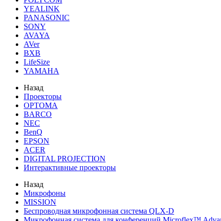
YEALINK
PANASONIC
SONY
AVAYA
AVer
BXB
LifeSize
YAMAHA
Назад
Проекторы
OPTOMA
BARCO
NEC
BenQ
EPSON
ACER
DIGITAL PROJECTION
Интерактивные проекторы
Назад
Микрофоны
MISSION
Беспроводная микрофонная система QLX-D
Микрофонная система для конференций Microflex™ Adv