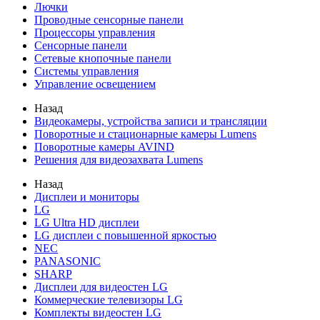
Лючки
Проводные сенсорные панели
Процессоры управления
Сенсорные панели
Сетевые кнопочные панели
Системы управления
Управление освещением
Назад
Видеокамеры, устройства записи и трансляции
Поворотные и стационарные камеры Lumens
Поворотные камеры AVIND
Решения для видеозахвата Lumens
Назад
Дисплеи и мониторы
LG
LG Ultra HD дисплеи
LG дисплеи с повышенной яркостью
NEC
PANASONIC
SHARP
Дисплеи для видеостен LG
Коммерческие телевизоры LG
Комплекты видеостен LG