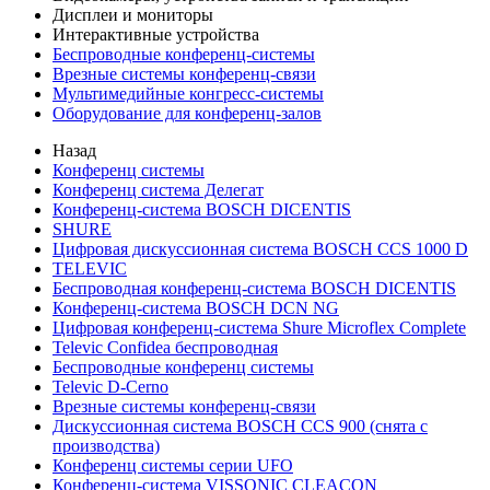
Дисплеи и мониторы
Интерактивные устройства
Беспроводные конференц-системы
Врезные системы конференц-связи
Мультимедийные конгресс-системы
Оборудование для конференц-залов
Назад
Конференц системы
Конференц система Делегат
Конференц-система BOSCH DICENTIS
SHURE
Цифровая дискуссионная система BOSCH CCS 1000 D
TELEVIC
Беспроводная конференц-система BOSCH DICENTIS
Конференц-система BOSCH DCN NG
Цифровая конференц-система Shure Microflex Complete
Televic Confidea беспроводная
Беспроводные конференц системы
Televic D-Cerno
Врезные системы конференц-связи
Дискуссионная система BOSCH CCS 900 (снята с
производства)
Конференц системы серии UFO
Конференц-система VISSONIC CLEACON