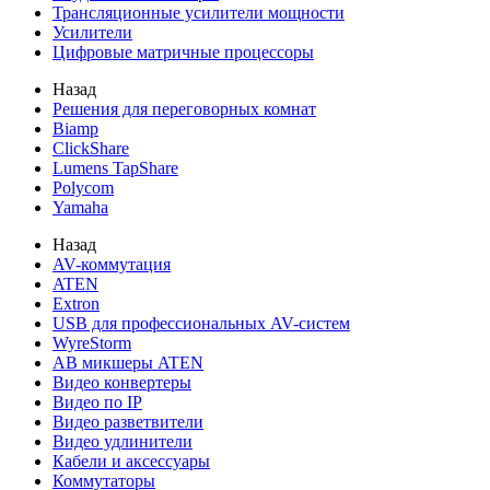
Трансляционные усилители мощности
Усилители
Цифровые матричные процессоры
Назад
Решения для переговорных комнат
Biamp
ClickShare
Lumens TapShare
Polycom
Yamaha
Назад
AV-коммутация
ATEN
Extron
USB для профессиональных AV-систем
WyreStorm
АВ микшеры ATEN
Видео конвертеры
Видео по IP
Видео разветвители
Видео удлинители
Кабели и аксессуары
Коммутаторы