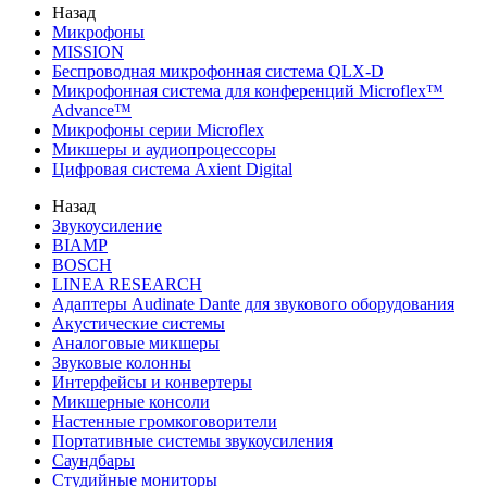
Назад
Микрофоны
MISSION
Беспроводная микрофонная система QLX-D
Микрофонная система для конференций Microflex™
Advance™
Микрофоны серии Microflex
Микшеры и аудиопроцессоры
Цифровая система Axient Digital
Назад
Звукоусиление
BIAMP
BOSCH
LINEA RESEARCH
Адаптеры Audinate Dante для звукового оборудования
Акустические системы
Аналоговые микшеры
Звуковые колонны
Интерфейсы и конвертеры
Микшерные консоли
Настенные громкоговорители
Портативные системы звукоусиления
Саундбары
Студийные мониторы