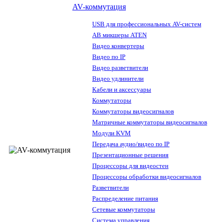
AV-коммутация
USB для профессиональных AV-систем
АВ микшеры ATEN
Видео конвертеры
Видео по IP
Видео разветвители
Видео удлинители
Кабели и аксессуары
Коммутаторы
Коммутаторы видеосигналов
Матричные коммутаторы видеосигналов
Модули KVM
Передача аудио/видео по IP
Презентационные решения
Процессоры для видеостен
Процессоры обработки видеосигналов
Разветвители
Распределение питания
Сетевые коммутаторы
Система управления