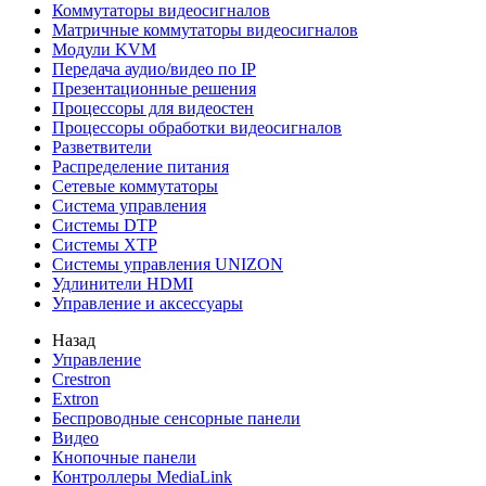
Коммутаторы видеосигналов
Матричные коммутаторы видеосигналов
Модули KVM
Передача аудио/видео по IP
Презентационные решения
Процессоры для видеостен
Процессоры обработки видеосигналов
Разветвители
Распределение питания
Сетевые коммутаторы
Система управления
Системы DTP
Системы XTP
Системы управления UNIZON
Удлинители HDMI
Управление и аксессуары
Назад
Управление
Crestron
Extron
Беспроводные сенсорные панели
Видео
Кнопочные панели
Контроллеры MediaLink