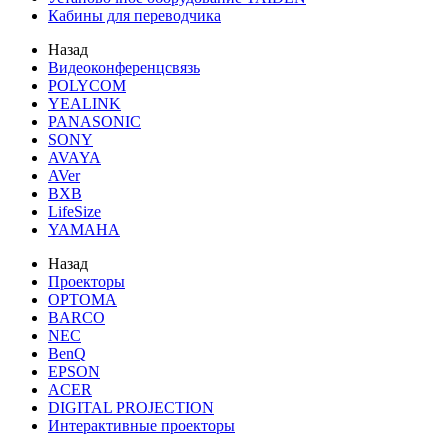
Кабины для переводчика
Назад
Видеоконференцсвязь
POLYCOM
YEALINK
PANASONIC
SONY
AVAYA
AVer
BXB
LifeSize
YAMAHA
Назад
Проекторы
OPTOMA
BARCO
NEC
BenQ
EPSON
ACER
DIGITAL PROJECTION
Интерактивные проекторы