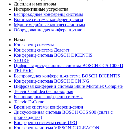
Дисплеи и мониторы
Интерактивные устройства
Беспроводные конференц-системы
Врезные системы конференц-связи
Мультимедийные конгресс-системы
Оборудование для конференц-залов
Назад
Конференц системы
Конференц система Делегат
Конференц-система BOSCH DICENTIS
SHURE
Цифровая дискуссионная система BOSCH CCS 1000 D
TELEVIC
Беспроводная конференц-система BOSCH DICENTIS
Конференц-система BOSCH DCN NG
Цифровая конференц-система Shure Microflex Complete
Televic Confidea беспроводная
Беспроводные конференц системы
Televic D-Cerno
Врезные системы конференц-связи
Дискуссионная система BOSCH CCS 900 (снята с
производства)
Конференц системы серии UFO
Конференц-система VISSONIC CLEACON