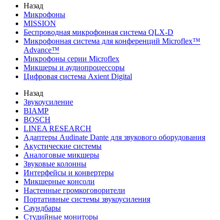
Назад
Микрофоны
MISSION
Беспроводная микрофонная система QLX-D
Микрофонная система для конференций Microflex™
Advance™
Микрофоны серии Microflex
Микшеры и аудиопроцессоры
Цифровая система Axient Digital
Назад
Звукоусиление
BIAMP
BOSCH
LINEA RESEARCH
Адаптеры Audinate Dante для звукового оборудования
Акустические системы
Аналоговые микшеры
Звуковые колонны
Интерфейсы и конвертеры
Микшерные консоли
Настенные громкоговорители
Портативные системы звукоусиления
Саундбары
Студийные мониторы