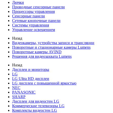
Лючки
Проводные сенсорные панели
Процессоры управления
Сенсорные панели
Сетевые кнопочные панели
Системы управления
Управление освещением
Назад
Видеокамеры, устройства записи и трансляции
Поворотные и стационарные камеры Lumens
Поворотные камеры AVIND
Решения для видеозахвата Lumens
Назад
Дисплеи и мониторы
LG
LG Ultra HD дисплеи
LG дисплеи с повышенной яркостью
NEC
PANASONIC
SHARP
Дисплеи для видеостен LG
Коммерческие телевизоры LG
Комплекты видеостен LG