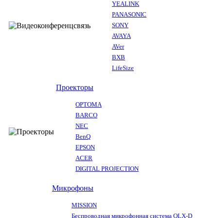
YEALINK
PANASONIC
SONY
AVAYA
AVer
BXB
LifeSize
Проекторы
OPTOMA
BARCO
NEC
BenQ
EPSON
ACER
DIGITAL PROJECTION
Микрофоны
MISSION
Беспроводная микрофонная система QLX-D