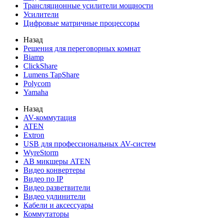
Трансляционные усилители мощности
Усилители
Цифровые матричные процессоры
Назад
Решения для переговорных комнат
Biamp
ClickShare
Lumens TapShare
Polycom
Yamaha
Назад
AV-коммутация
ATEN
Extron
USB для профессиональных AV-систем
WyreStorm
АВ микшеры ATEN
Видео конвертеры
Видео по IP
Видео разветвители
Видео удлинители
Кабели и аксессуары
Коммутаторы