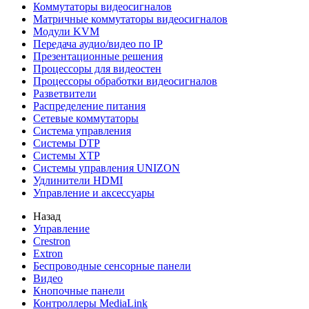
Коммутаторы видеосигналов
Матричные коммутаторы видеосигналов
Модули KVM
Передача аудио/видео по IP
Презентационные решения
Процессоры для видеостен
Процессоры обработки видеосигналов
Разветвители
Распределение питания
Сетевые коммутаторы
Система управления
Системы DTP
Системы XTP
Системы управления UNIZON
Удлинители HDMI
Управление и аксессуары
Назад
Управление
Crestron
Extron
Беспроводные сенсорные панели
Видео
Кнопочные панели
Контроллеры MediaLink