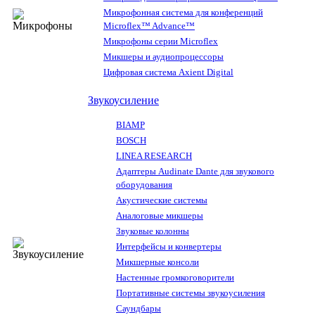
Микрофонная система для конференций
Microflex™ Advance™
Микрофоны серии Microflex
Микшеры и аудиопроцессоры
Цифровая система Axient Digital
Звукоусиление
BIAMP
BOSCH
LINEA RESEARCH
Адаптеры Audinate Dante для звукового
оборудования
Акустические системы
Аналоговые микшеры
Звуковые колонны
Интерфейсы и конвертеры
Микшерные консоли
Настенные громкоговорители
Портативные системы звукоусиления
Саундбары