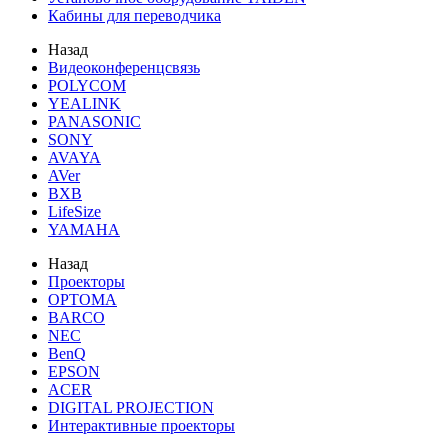
Кабины для переводчика
Назад
Видеоконференцсвязь
POLYCOM
YEALINK
PANASONIC
SONY
AVAYA
AVer
BXB
LifeSize
YAMAHA
Назад
Проекторы
OPTOMA
BARCO
NEC
BenQ
EPSON
ACER
DIGITAL PROJECTION
Интерактивные проекторы