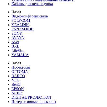
Кабины для переводчика
Назад
Видеоконференцсвязь
POLYCOM
YEALINK
PANASONIC
SONY
AVAYA
AVer
BXB
LifeSize
YAMAHA
Назад
Проекторы
OPTOMA
BARCO
NEC
BenQ
EPSON
ACER
DIGITAL PROJECTION
Интерактивные проекторы