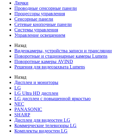
Лючки
Проводные сенсорные панели
Процессоры управления
Сенсорные панели
Сетевые кнопочные панели
Системы управления
Управление освещением
Назад
Видеокамеры, устройства записи и трансляции
Поворотные и стационарные камеры Lumens
Поворотные камеры AVIND
Решения для видеозахвата Lumens
Назад
Дисплеи и мониторы
LG
LG Ultra HD дисплеи
LG дисплеи с повышенной яркостью
NEC
PANASONIC
SHARP
Дисплеи для видеостен LG
Коммерческие телевизоры LG
Комплекты видеостен LG