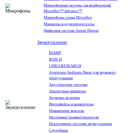
Микрофонная система для конференций
Microflex™ Advance™
Микрофоны серии Microflex
Микшеры и аудиопроцессоры
Цифровая система Axient Digital
Звукоусиление
BIAMP
BOSCH
LINEA RESEARCH
Адаптеры Audinate Dante для звукового
оборудования
Акустические системы
Аналоговые микшеры
Звуковые колонны
Интерфейсы и конвертеры
Микшерные консоли
Настенные громкоговорители
Портативные системы звукоусиления
Саундбары