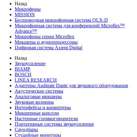
Назад
Микрофоны
MISSION
Беспроводная микрофонная система QLX-D
Микрофонная система для конференций Microflex™
Advance™
Микрофоны серии Microflex
Микшеры и аудиопроцессоры
Цифровая система Axient Digital
Назад
Звукоусиление
BIAMP
BOSCH
LINEA RESEARCH
Адаптеры Audinate Dante для звукового оборудования
Акустические системы
Аналоговые микшеры
Звуковые колонны
Интерфейсы и конвертеры
Микшерные консоли
Настенные громкоговорители
Портативные системы звукоусиления
Саундбары
Студийные мониторы