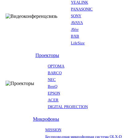
YEALINK
PANASONIC
SONY
AVAYA
AVer
BXB
LifeSize
Проекторы
OPTOMA
BARCO
NEC
BenQ
EPSON
ACER
DIGITAL PROJECTION
Микрофоны
MISSION
Беспроводная микрофонная система QLX-D