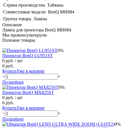
Страна производства
Тайвань
Совместимые модели
BenQ MH684
Группа товара
Лампы
Описание
Лампа для проектора BenQ MH684
Мы проконсультируем
Похожие товары
0%
Проектор BenQ LU951ST
0 руб.
/ шт
0 руб.
Купить
Уже в корзине
−
+
Подробнее
0%
Проектор BenQ MX825ST
0 руб.
/ шт
0 руб.
Купить
Уже в корзине
−
+
Подробнее
0%