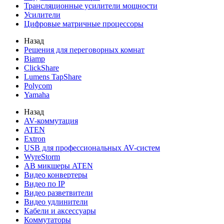
Трансляционные усилители мощности
Усилители
Цифровые матричные процессоры
Назад
Решения для переговорных комнат
Biamp
ClickShare
Lumens TapShare
Polycom
Yamaha
Назад
AV-коммутация
ATEN
Extron
USB для профессиональных AV-систем
WyreStorm
АВ микшеры ATEN
Видео конвертеры
Видео по IP
Видео разветвители
Видео удлинители
Кабели и аксессуары
Коммутаторы