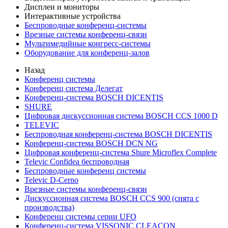
Дисплеи и мониторы
Интерактивные устройства
Беспроводные конференц-системы
Врезные системы конференц-связи
Мультимедийные конгресс-системы
Оборудование для конференц-залов
Назад
Конференц системы
Конференц система Делегат
Конференц-система BOSCH DICENTIS
SHURE
Цифровая дискуссионная система BOSCH CCS 1000 D
TELEVIC
Беспроводная конференц-система BOSCH DICENTIS
Конференц-система BOSCH DCN NG
Цифровая конференц-система Shure Microflex Complete
Televic Confidea беспроводная
Беспроводные конференц системы
Televic D-Cerno
Врезные системы конференц-связи
Дискуссионная система BOSCH CCS 900 (снята с
производства)
Конференц системы серии UFO
Конференц-система VISSONIC CLEACON