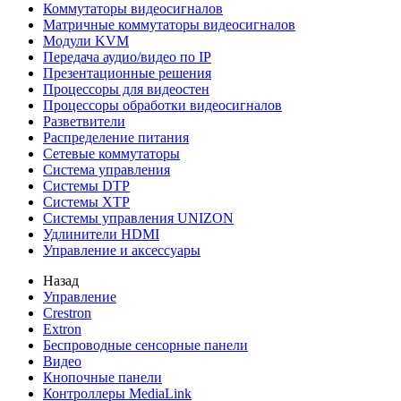
Коммутаторы видеосигналов
Матричные коммутаторы видеосигналов
Модули KVM
Передача аудио/видео по IP
Презентационные решения
Процессоры для видеостен
Процессоры обработки видеосигналов
Разветвители
Распределение питания
Сетевые коммутаторы
Система управления
Системы DTP
Системы XTP
Системы управления UNIZON
Удлинители HDMI
Управление и аксессуары
Назад
Управление
Crestron
Extron
Беспроводные сенсорные панели
Видео
Кнопочные панели
Контроллеры MediaLink