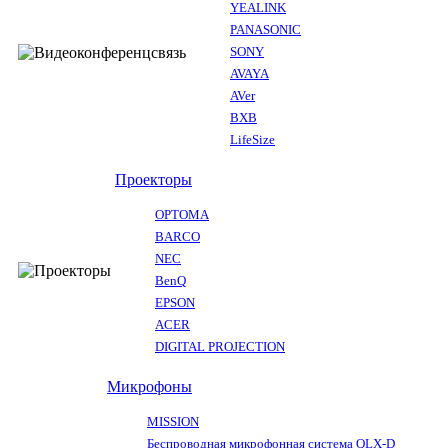
YEALINK
PANASONIC
SONY
AVAYA
AVer
BXB
LifeSize
Проекторы
OPTOMA
BARCO
NEC
BenQ
EPSON
ACER
DIGITAL PROJECTION
Микрофоны
MISSION
Беспроводная микрофонная система QLX-D