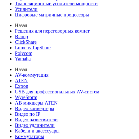
Трансляционные усилители мощности
Усилители
Цифровые матричные процессоры
Назад
Решения для переговорных комнат
Biamp
ClickShare
Lumens TapShare
Polycom
Yamaha
Назад
AV-коммутация
ATEN
Extron
USB для профессиональных AV-систем
WyreStorm
АВ микшеры ATEN
Видео конвертеры
Видео по IP
Видео разветвители
Видео удлинители
Кабели и аксессуары
Коммутаторы