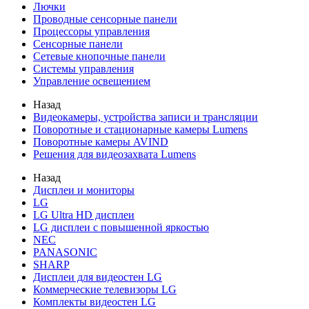
Лючки
Проводные сенсорные панели
Процессоры управления
Сенсорные панели
Сетевые кнопочные панели
Системы управления
Управление освещением
Назад
Видеокамеры, устройства записи и трансляции
Поворотные и стационарные камеры Lumens
Поворотные камеры AVIND
Решения для видеозахвата Lumens
Назад
Дисплеи и мониторы
LG
LG Ultra HD дисплеи
LG дисплеи с повышенной яркостью
NEC
PANASONIC
SHARP
Дисплеи для видеостен LG
Коммерческие телевизоры LG
Комплекты видеостен LG