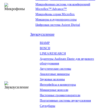
Микрофонная система для конференций
Microflex™ Advance™
Микрофоны серии Microflex
Микшеры и аудиопроцессоры
Цифровая система Axient Digital
Звукоусиление
BIAMP
BOSCH
LINEA RESEARCH
Адаптеры Audinate Dante для звукового
оборудования
Акустические системы
Аналоговые микшеры
Звуковые колонны
Интерфейсы и конвертеры
Микшерные консоли
Настенные громкоговорители
Портативные системы звукоусиления
Саундбары