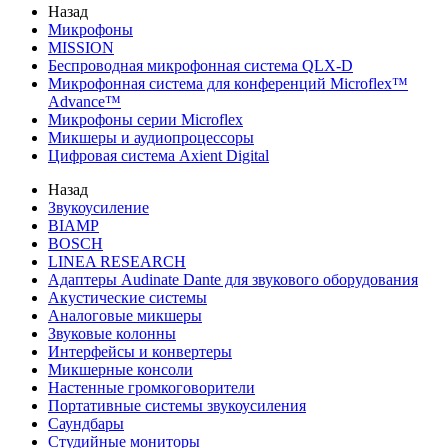
Назад
Микрофоны
MISSION
Беспроводная микрофонная система QLX-D
Микрофонная система для конференций Microflex™
Advance™
Микрофоны серии Microflex
Микшеры и аудиопроцессоры
Цифровая система Axient Digital
Назад
Звукоусиление
BIAMP
BOSCH
LINEA RESEARCH
Адаптеры Audinate Dante для звукового оборудования
Акустические системы
Аналоговые микшеры
Звуковые колонны
Интерфейсы и конвертеры
Микшерные консоли
Настенные громкоговорители
Портативные системы звукоусиления
Саундбары
Студийные мониторы