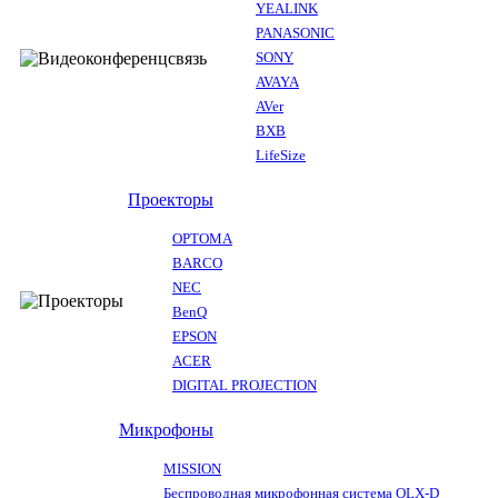
YEALINK
PANASONIC
SONY
AVAYA
AVer
BXB
LifeSize
Проекторы
OPTOMA
BARCO
NEC
BenQ
EPSON
ACER
DIGITAL PROJECTION
Микрофоны
MISSION
Беспроводная микрофонная система QLX-D