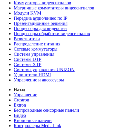
Коммутаторы видеосигналов
Матричные коммутаторы видеосигналов
Модули KVM
Передача аудио/видео по IP
Презентационные решения
Процессоры для видеостен
Процессоры обработки видеосигналов
Разветвители
Распределение питания
Сетевые коммутаторы
Система управления
Системы DTP
Системы XTP
Системы управления UNIZON
Удлинители HDMI
Управление и аксессуары
Назад
Управление
Crestron
Extron
Беспроводные сенсорные панели
Видео
Кнопочные панели
Контроллеры MediaLink