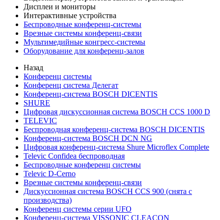
Дисплеи и мониторы
Интерактивные устройства
Беспроводные конференц-системы
Врезные системы конференц-связи
Мультимедийные конгресс-системы
Оборудование для конференц-залов
Назад
Конференц системы
Конференц система Делегат
Конференц-система BOSCH DICENTIS
SHURE
Цифровая дискуссионная система BOSCH CCS 1000 D
TELEVIC
Беспроводная конференц-система BOSCH DICENTIS
Конференц-система BOSCH DCN NG
Цифровая конференц-система Shure Microflex Complete
Televic Confidea беспроводная
Беспроводные конференц системы
Televic D-Cerno
Врезные системы конференц-связи
Дискуссионная система BOSCH CCS 900 (снята с
производства)
Конференц системы серии UFO
Конференц-система VISSONIC CLEACON