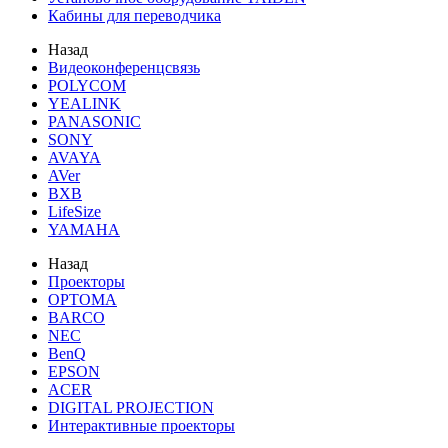
Кабины для переводчика
Назад
Видеоконференцсвязь
POLYCOM
YEALINK
PANASONIC
SONY
AVAYA
AVer
BXB
LifeSize
YAMAHA
Назад
Проекторы
OPTOMA
BARCO
NEC
BenQ
EPSON
ACER
DIGITAL PROJECTION
Интерактивные проекторы