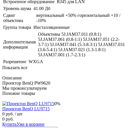
Встроенное оборудование
RJ45 для LAN
Уровень шума
41.00 Дб
Сдвиг
вертикальный +50% горизонтальный +10 /
объектива
-10%
Группа товара
Инсталляционные
Объективы 5J.JAM37.011 (0.8:1)
5J.JAM37.061 (0.8-1:1) 5J.JAM37.051 (2.2-
Дополнительная
3.7:1) 5J.JAM37.041 (5.3-8.3:1) 5J.JAM37.031
информация
(3.6-5.4:1) 5J.JAM37.021 (1.3-1.8:1)
5J.JAM37.001 (1.7-2.3:1)
Разрешение
WXGA
Показать все
Описание
Проектор BenQ PW9620
Мы проконсультируем
Похожие товары
0%
Проектор BenQ LU9715
0 руб.
/ шт
0 руб.
Купить
Уже в корзине