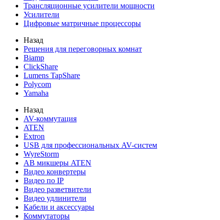
Трансляционные усилители мощности
Усилители
Цифровые матричные процессоры
Назад
Решения для переговорных комнат
Biamp
ClickShare
Lumens TapShare
Polycom
Yamaha
Назад
AV-коммутация
ATEN
Extron
USB для профессиональных AV-систем
WyreStorm
АВ микшеры ATEN
Видео конвертеры
Видео по IP
Видео разветвители
Видео удлинители
Кабели и аксессуары
Коммутаторы