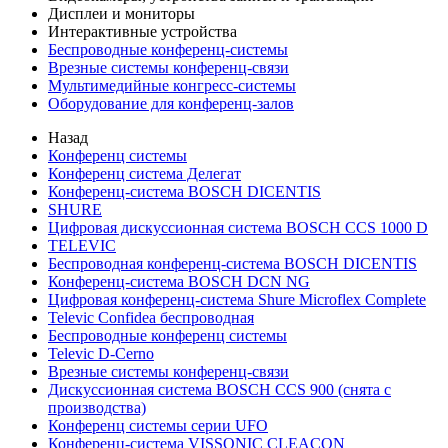
Дисплеи и мониторы
Интерактивные устройства
Беспроводные конференц-системы
Врезные системы конференц-связи
Мультимедийные конгресс-системы
Оборудование для конференц-залов
Назад
Конференц системы
Конференц система Делегат
Конференц-система BOSCH DICENTIS
SHURE
Цифровая дискуссионная система BOSCH CCS 1000 D
TELEVIC
Беспроводная конференц-система BOSCH DICENTIS
Конференц-система BOSCH DCN NG
Цифровая конференц-система Shure Microflex Complete
Televic Confidea беспроводная
Беспроводные конференц системы
Televic D-Cerno
Врезные системы конференц-связи
Дискуссионная система BOSCH CCS 900 (снята с
производства)
Конференц системы серии UFO
Конференц-система VISSONIC CLEACON