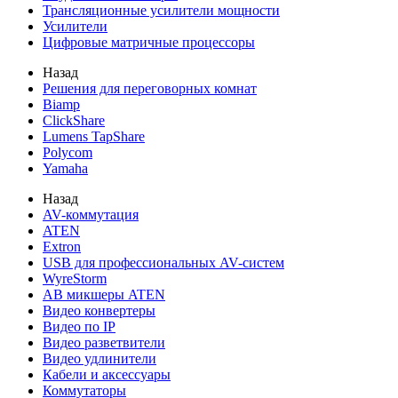
Трансляционные усилители мощности
Усилители
Цифровые матричные процессоры
Назад
Решения для переговорных комнат
Biamp
ClickShare
Lumens TapShare
Polycom
Yamaha
Назад
AV-коммутация
ATEN
Extron
USB для профессиональных AV-систем
WyreStorm
АВ микшеры ATEN
Видео конвертеры
Видео по IP
Видео разветвители
Видео удлинители
Кабели и аксессуары
Коммутаторы