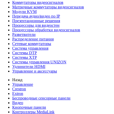
Коммутаторы видеосигналов
Матричные коммутаторы видеосигналов
Модули KVM
Передача аудио/видео по IP
Презентационные решения
Процессоры для видеостен
Процессоры обработки видеосигналов
Разветвители
Распределение питания
Сетевые коммутаторы
Система управления
Системы DTP
Системы XTP
Системы управления UNIZON
Удлинители HDMI
Управление и аксессуары
Назад
Управление
Crestron
Extron
Беспроводные сенсорные панели
Видео
Кнопочные панели
Контроллеры MediaLink