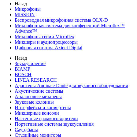
Назад
Микрофоны
MISSION
Беспроводная микрофонная система QLX-D
Микрофонная система для конференций Microflex™
Advance™
Микрофоны серии Microflex
Микшеры и аудиопроцессоры
Цифровая система Axient Digital
Назад
Звукоусиление
BIAMP
BOSCH
LINEA RESEARCH
Адаптеры Audinate Dante для звукового оборудования
Акустические системы
Аналоговые микшеры
Звуковые колонны
Интерфейсы и конвертеры
Микшерные консоли
Настенные громкоговорители
Портативные системы звукоусиления
Саундбары
Студийные мониторы