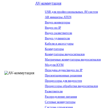
AV-коммутация
USB для профессиональных AV-систем
АВ микшеры ATEN
Видео конвертеры
Видео по IP
Видео разветвители
Видео удлинители
Кабели и аксессуары
Коммутаторы
Коммутаторы видеосигналов
Матричные коммутаторы видеосигналов
Модули KVM
Передача аудио/видео по IP
Презентационные решения
Процессоры для видеостен
Процессоры обработки видеосигналов
Разветвители
Распределение питания
Сетевые коммутаторы
Система управления