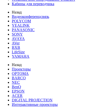
Кабины для переводчика
Назад
Видеоконференцсвязь
POLYCOM
YEALINK
PANASONIC
SONY
AVAYA
AVer
BXB
LifeSize
YAMAHA
Назад
Проекторы
OPTOMA
BARCO
NEC
BenQ
EPSON
ACER
DIGITAL PROJECTION
Интерактивные проекторы