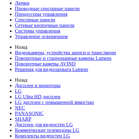
Лючки
Проводные сенсорные панели
Процессоры управления
Сенсорные панели
Сетевые кнопочные панели
Системы управления
Управление освещением
Назад
Видеокамеры, устройства записи и трансляции
Поворотные и стационарные камеры Lumens
Поворотные камеры AVIND
Решения для видеозахвата Lumens
Назад
Дисплеи и мониторы
LG
LG Ultra HD дисплеи
LG дисплеи с повышенной яркостью
NEC
PANASONIC
SHARP
Дисплеи для видеостен LG
Коммерческие телевизоры LG
Комплекты видеостен LG