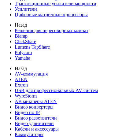
Трансляционные усилители мощности
Усилители
Цифровые матричные процессоры
Назад
Решения для переговорных комнат
Biamp
ClickShare
Lumens TapShare
Polycom
Yamaha
Назад
AV-коммутация
ATEN
Extron
USB для профессиональных AV-систем
WyreStorm
АВ микшеры ATEN
Видео конвертеры
Видео по IP
Видео разветвители
Видео удлинители
Кабели и аксессуары
Коммутаторы