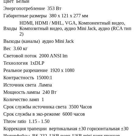
Цвет
Белый
Энергопотребление
353 Вт
Габаритные размеры
380 x 121 x 277 мм
HDMI, HDMI / MHL, VGA, Компонентный видео,
Входы
Композитный видео, аудио Mini Jack, аудио (RCA тип
2)
Выходы (каналы)
аудио Mini Jack
Вес
3.60 кг
Световой поток
2000 ANSI lm
Технология
1xDLP
Реальное разрешение
1920 x 1080
Контрастность
15000:1
Источник света
Лампа
Мощность лампы
240 Вт
Количество ламп
1
Срок службы источника света
3500 Часов
Срок службы в эко-режиме
6000 часов
Throw ratio
1.15 - 1.50
Коррекция трапеции
вертикальная ±30 горизонтальная ±30
Интерфейсы
RS-232, USB порт, USB mini порт триггер