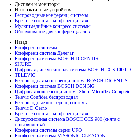
Дисплеи и мониторы
Интерактивные устройства
Беспроводные конференц-системы
Врезные системы конференц-связи
Мультимедийные конгресс-системы
Оборудование для конференц-залов
Назад
Конференц системы
Конференц система Делегат
Конференц-система BOSCH DICENTIS
SHURE
Цифровая дискуссионная система BOSCH CCS 1000 D
TELEVIC
Беспроводная конференц-система BOSCH DICENTIS
Конференц-система BOSCH DCN NG
Цифровая конференц-система Shure Microflex Complete
Televic Confidea беспроводная
Беспроводные конференц системы
Televic D-Cerno
Врезные системы конференц-связи
Дискуссионная система BOSCH CCS 900 (снята с
производства)
Конференц системы серии UFO
Конференц-система VISSONIC CLEACON