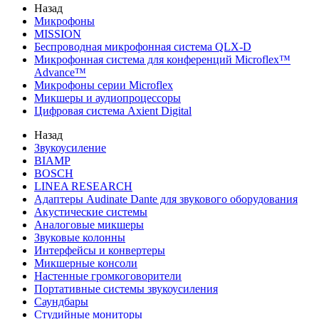
Назад
Микрофоны
MISSION
Беспроводная микрофонная система QLX-D
Микрофонная система для конференций Microflex™
Advance™
Микрофоны серии Microflex
Микшеры и аудиопроцессоры
Цифровая система Axient Digital
Назад
Звукоусиление
BIAMP
BOSCH
LINEA RESEARCH
Адаптеры Audinate Dante для звукового оборудования
Акустические системы
Аналоговые микшеры
Звуковые колонны
Интерфейсы и конвертеры
Микшерные консоли
Настенные громкоговорители
Портативные системы звукоусиления
Саундбары
Студийные мониторы