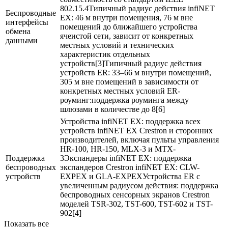
802.15.4Типичный радиус действия infiNET
Беспроводные
EX: 46 м внутри помещения, 76 м вне
интерфейсы
помещений до ближайшего устройства
обмена
ячеистой сети, зависит от конкретных
данными
местных условий и технических
характеристик отдельных
устройств[3]Типичный радиус действия
устройств ER: 33–66 м внутри помещений,
305 м вне помещений в зависимости от
конкретных местных условий ER-
роуминг:поддержка роуминга между
шлюзами в количестве до 8[6]
Устройства infiNET EX: поддержка всех
устройств infiNET EX Crestron и сторонних
производителей, включая пульты управления
HR-100, HR-150, MLX-3 и MTX-
Поддержка
3Экспандеры infiNET EX: поддержка
беспроводных
экспандеров Crestron infiNET EX: CLW-
устройств
EXPEX и GLA-EXPEXУстройства ER с
увеличенным радиусом действия: поддержка
беспроводных сенсорных экранов Crestron
моделей TSR-302, TST-600, TST-602 и TST-
902[4]
Показать все