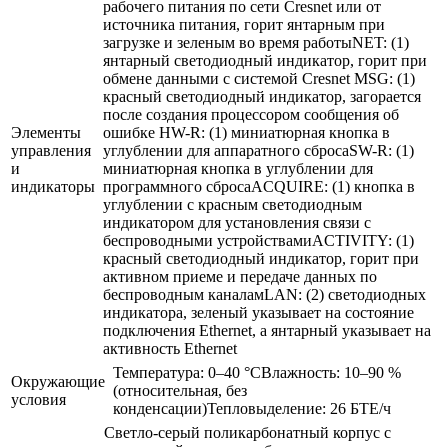
рабочего питания по сети Cresnet или от
источника питания, горит янтарным при
загрузке и зеленым во время работыNET: (1)
янтарный светодиодный индикатор, горит при
обмене данными с системой Cresnet MSG: (1)
красный светодиодный индикатор, загорается
после создания процессором сообщения об
Элементы
ошибке HW-R: (1) миниатюрная кнопка в
управления
углублении для аппаратного сбросаSW-R: (1)
и
миниатюрная кнопка в углублении для
индикаторы
программного сбросаACQUIRE: (1) кнопка в
углублении с красным светодиодным
индикатором для установления связи с
беспроводными устройствамиACTIVITY: (1)
красный светодиодный индикатор, горит при
активном приеме и передаче данных по
беспроводным каналамLAN: (2) светодиодных
индикатора, зеленый указывает на состояние
подключения Ethernet, а янтарный указывает на
активность Ethernet
Температура: 0–40 °CВлажность: 10–90 %
Окружающие
(относительная, без
условия
конденсации)Тепловыделение: 26 БТЕ/ч
Светло-серый поликарбонатный корпус с