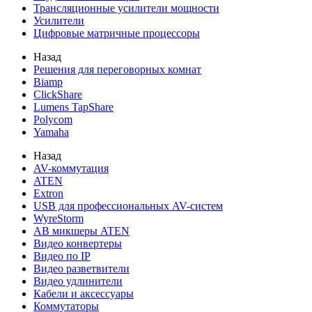
Трансляционные усилители мощности
Усилители
Цифровые матричные процессоры
Назад
Решения для переговорных комнат
Biamp
ClickShare
Lumens TapShare
Polycom
Yamaha
Назад
AV-коммутация
ATEN
Extron
USB для профессиональных AV-систем
WyreStorm
АВ микшеры ATEN
Видео конвертеры
Видео по IP
Видео разветвители
Видео удлинители
Кабели и аксессуары
Коммутаторы