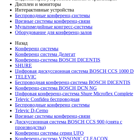
Дисплеи и мониторы
Интерактивные устройства
Беспроводные конференц-системы
Врезные системы конференц-связи
Мультимедийные конгресс-системы
Оборудование для конференц-залов
Назад
Конференц системы
Конференц система Делегат
Конференц-система BOSCH DICENTIS
SHURE
Цифровая дискуссионная система BOSCH CCS 1000 D
TELEVIC
Беспроводная конференц-система BOSCH DICENTIS
Конференц-система BOSCH DCN NG
Цифровая конференц-система Shure Microflex Complete
Televic Confidea беспроводная
Беспроводные конференц системы
Televic D-Cerno
Врезные системы конференц-связи
Дискуссионная система BOSCH CCS 900 (снята с
производства)
Конференц системы серии UFO
Конференц-система VISSONIC CLEACON