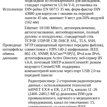
подкладкой из поликарбоната для шильдиков,
стандарт горючести UL94 V-0, установка на
Исполнение
DIN-рейке EN 60715 35 мм, форм-фактор DIN
43880 для корпусов с окнами на передней
панели 45 мм, занимает 9 мест для DIN-модулей
(162 мм)
Ethernet: 10/100 Мбит/с, автопереключение,
автосогласование, автообнаружение, полный
дуплекс и полудуплекс, стандартный стек
TCP/IP, UDP/IP, CIP, DHCP, SSL, TLS, SSH,
Проводные
SFTP (защищенный протокол передачи файлов),
интерфейсы
совместимое с FIPS 140-2 шифрование, IEEE
обмена
802.1X, SNMP, BACnet™/IP[5], IPv4 или IPv6,
данными
аутентификация Active Directory, веб-сервер IIS
v.6.0, почтовый SMTP-клиентCresnet®: режим
ведущего CresnetUSB: поддержка
компьютерной консоли через порт USB 2.0 на
передней панели
Радиотрансивер: 2-сторонняя радиопередача
данных с использованием технологий
infiNET EX® и ER, 2,4 ГГц, каналы 11–26
(2400–2483,5 МГц) диапазона ISM (для
промышленного, научного и медицинского
оборудования), канал по умолчанию: 15,
совместимость со стандартом IEEE