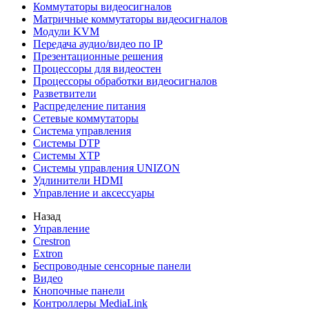
Коммутаторы видеосигналов
Матричные коммутаторы видеосигналов
Модули KVM
Передача аудио/видео по IP
Презентационные решения
Процессоры для видеостен
Процессоры обработки видеосигналов
Разветвители
Распределение питания
Сетевые коммутаторы
Система управления
Системы DTP
Системы XTP
Системы управления UNIZON
Удлинители HDMI
Управление и аксессуары
Назад
Управление
Crestron
Extron
Беспроводные сенсорные панели
Видео
Кнопочные панели
Контроллеры MediaLink