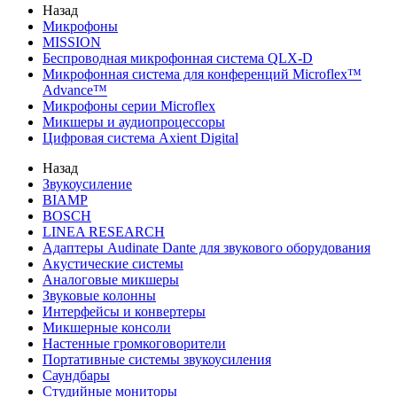
Назад
Микрофоны
MISSION
Беспроводная микрофонная система QLX-D
Микрофонная система для конференций Microflex™
Advance™
Микрофоны серии Microflex
Микшеры и аудиопроцессоры
Цифровая система Axient Digital
Назад
Звукоусиление
BIAMP
BOSCH
LINEA RESEARCH
Адаптеры Audinate Dante для звукового оборудования
Акустические системы
Аналоговые микшеры
Звуковые колонны
Интерфейсы и конвертеры
Микшерные консоли
Настенные громкоговорители
Портативные системы звукоусиления
Саундбары
Студийные мониторы