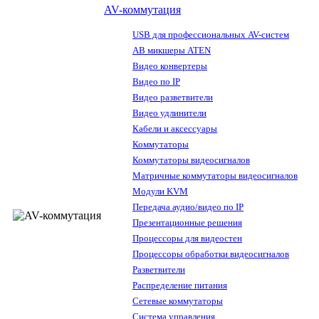
AV-коммутация
USB для профессиональных AV-систем
АВ микшеры ATEN
Видео конвертеры
Видео по IP
Видео разветвители
Видео удлинители
Кабели и аксессуары
Коммутаторы
Коммутаторы видеосигналов
Матричные коммутаторы видеосигналов
Модули KVM
Передача аудио/видео по IP
Презентационные решения
Процессоры для видеостен
Процессоры обработки видеосигналов
Разветвители
Распределение питания
Сетевые коммутаторы
Система управления