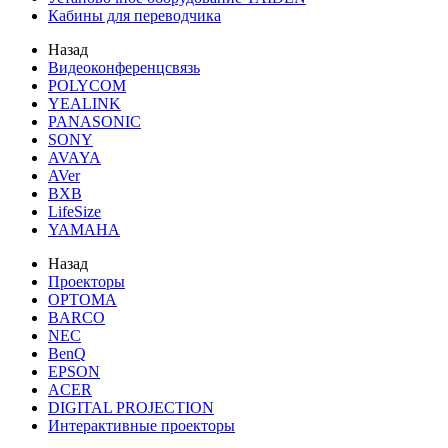
Кабины для переводчика
Назад
Видеоконференцсвязь
POLYCOM
YEALINK
PANASONIC
SONY
AVAYA
AVer
BXB
LifeSize
YAMAHA
Назад
Проекторы
OPTOMA
BARCO
NEC
BenQ
EPSON
ACER
DIGITAL PROJECTION
Интерактивные проекторы