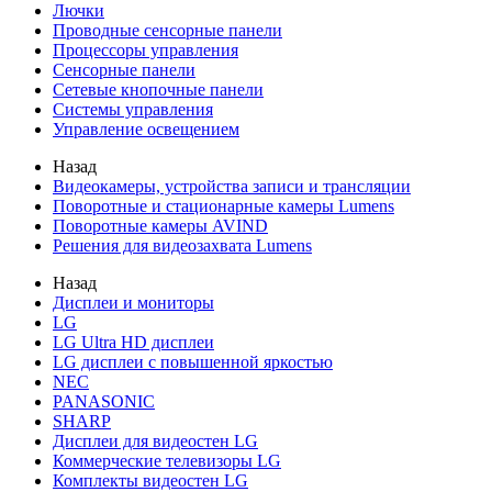
Лючки
Проводные сенсорные панели
Процессоры управления
Сенсорные панели
Сетевые кнопочные панели
Системы управления
Управление освещением
Назад
Видеокамеры, устройства записи и трансляции
Поворотные и стационарные камеры Lumens
Поворотные камеры AVIND
Решения для видеозахвата Lumens
Назад
Дисплеи и мониторы
LG
LG Ultra HD дисплеи
LG дисплеи с повышенной яркостью
NEC
PANASONIC
SHARP
Дисплеи для видеостен LG
Коммерческие телевизоры LG
Комплекты видеостен LG