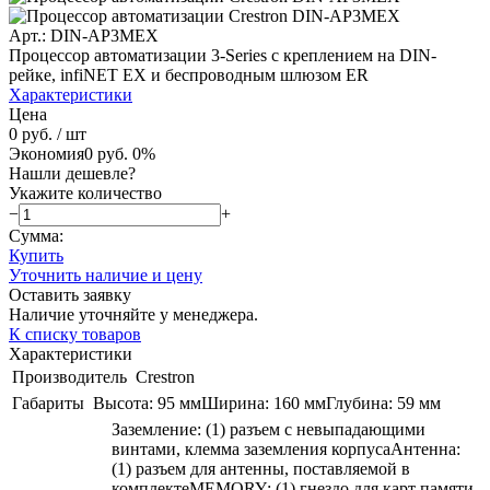
Арт.: DIN-AP3MEX
Процессор автоматизации 3-Series с креплением на DIN-
рейке, infiNET EX и беспроводным шлюзом ER
Характеристики
Цена
0 руб.
/ шт
Экономия
0 руб.
0%
Нашли дешевле?
Укажите количество
−
+
Сумма:
Купить
Уточнить наличие и цену
Оставить заявку
Наличие уточняйте у менеджера.
К списку товаров
Характеристики
Производитель
Crestron
Габариты
Высота: 95 ммШирина: 160 ммГлубина: 59 мм
Заземление: (1) разъем с невыпадающими
винтами, клемма заземления корпусаАнтенна:
(1) разъем для антенны, поставляемой в
комплектеMEMORY: (1) гнездо для карт памяти