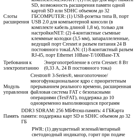
SD, возможность расширения памяти одной
картой SD или SDHC объемом до 32
Слоты
ГБCOMPUTER: (1) USB-розетка типа B, порт
расширения
USB 2.0 для компьютерной консоли (в
комплекте кабель длиной 1,8 м), только для
настройкиNET: (2) 4-контактные съемные
клеммные колодки (3,5 мм), запараллеленные,
ведущий порт Cresnet и разъем питания 24 В
постоянного токаLAN: (1) 8-контактный разъем
RJ-45, порт Ethernet 10Base-T/100Base-TX
Требования к
Энергопотребление в сети Cresnet: 8 Вт
электропитанию
(0,33 А, 24 В постоянного тока)
Crestron® 3-Series®, многопоточное/
многофункциональное ядро с приоритетным
Модуль
прерыванием реального времени, расширенная
управления
файловая система FAT с безопасными
операциями (TexFAT), поддержка до 10
одновременно выполняющихся программ
DDR3 SDRAM: 256 МБФлэш-память: 4 ГБКарта
Память
памяти: поддержка карт SD и SDHC объемом до 32
ГБ
PWR: (1) двухцветный зеленый/янтарный
светодиодный индикатор, горит при подаче