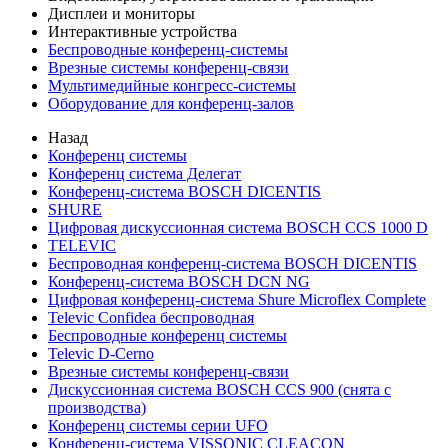
Дисплеи и мониторы
Интерактивные устройства
Беспроводные конференц-системы
Врезные системы конференц-связи
Мультимедийные конгресс-системы
Оборудование для конференц-залов
Назад
Конференц системы
Конференц система Делегат
Конференц-система BOSCH DICENTIS
SHURE
Цифровая дискуссионная система BOSCH CCS 1000 D
TELEVIC
Беспроводная конференц-система BOSCH DICENTIS
Конференц-система BOSCH DCN NG
Цифровая конференц-система Shure Microflex Complete
Televic Confidea беспроводная
Беспроводные конференц системы
Televic D-Cerno
Врезные системы конференц-связи
Дискуссионная система BOSCH CCS 900 (снята с
производства)
Конференц системы серии UFO
Конференц-система VISSONIC CLEACON