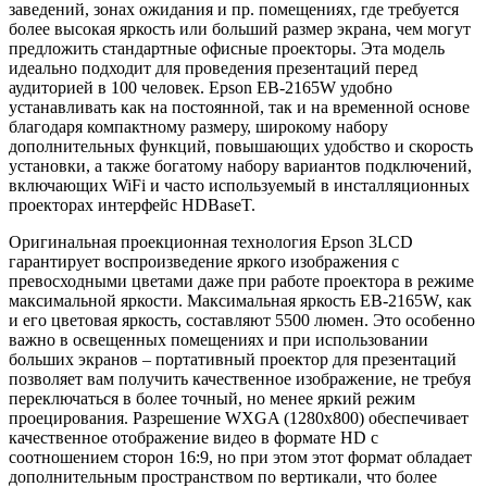
заведений, зонах ожидания и пр. помещениях, где требуется
более высокая яркость или больший размер экрана, чем могут
предложить стандартные офисные проекторы. Эта модель
идеально подходит для проведения презентаций перед
аудиторией в 100 человек. Epson EB-2165W удобно
устанавливать как на постоянной, так и на временной основе
благодаря компактному размеру, широкому набору
дополнительных функций, повышающих удобство и скорость
установки, а также богатому набору вариантов подключений,
включающих WiFi и часто используемый в инсталляционных
проекторах интерфейс HDBaseT.
Оригинальная проекционная технология Epson 3LCD
гарантирует воспроизведение яркого изображения с
превосходными цветами даже при работе проектора в режиме
максимальной яркости. Максимальная яркость EB-2165W, как
и его цветовая яркость, составляют 5500 люмен. Это особенно
важно в освещенных помещениях и при использовании
больших экранов – портативный проектор для презентаций
позволяет вам получить качественное изображение, не требуя
переключаться в более точный, но менее яркий режим
проецирования. Разрешение WXGA (1280x800) обеспечивает
качественное отображение видео в формате HD с
соотношением сторон 16:9, но при этом этот формат обладает
дополнительным пространством по вертикали, что более