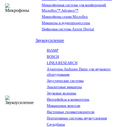
Микрофонная система для конференций
Microflex™ Advance™
Микрофоны серии Microflex
Микшеры и аудиопроцессоры
Цифровая система Axient Digital
Звукоусиление
BIAMP
BOSCH
LINEA RESEARCH
Адаптеры Audinate Dante для звукового
оборудования
Акустические системы
Аналоговые микшеры
Звуковые колонны
Интерфейсы и конвертеры
Микшерные консоли
Настенные громкоговорители
Портативные системы звукоусиления
Саундбары