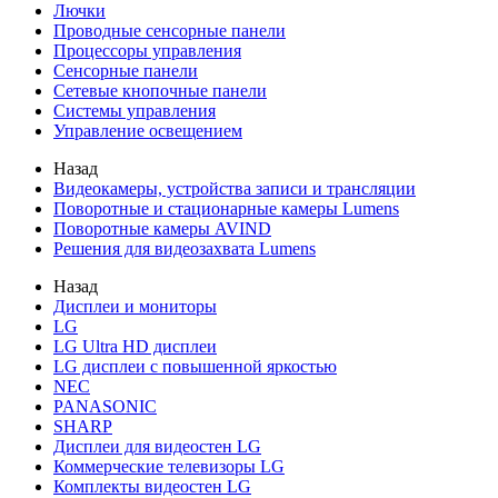
Лючки
Проводные сенсорные панели
Процессоры управления
Сенсорные панели
Сетевые кнопочные панели
Системы управления
Управление освещением
Назад
Видеокамеры, устройства записи и трансляции
Поворотные и стационарные камеры Lumens
Поворотные камеры AVIND
Решения для видеозахвата Lumens
Назад
Дисплеи и мониторы
LG
LG Ultra HD дисплеи
LG дисплеи с повышенной яркостью
NEC
PANASONIC
SHARP
Дисплеи для видеостен LG
Коммерческие телевизоры LG
Комплекты видеостен LG