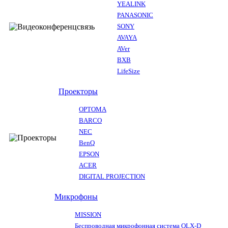
YEALINK
PANASONIC
SONY
AVAYA
AVer
BXB
LifeSize
Проекторы
OPTOMA
BARCO
NEC
BenQ
EPSON
ACER
DIGITAL PROJECTION
Микрофоны
MISSION
Беспроводная микрофонная система QLX-D