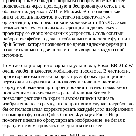
Проектор также обладает широким набором возможностей
подключения через проводную и беспроводную сеть, в т.ч.
обладает поддержкой WiDi и Miracast. Это позволяет как
интегрировать проектор в сетевую инфраструктуру
организации, так и реализовать возможности BYOD, давая
возможность участникам конференции подключаться к
проектору со своих мобильных устройств. Столь богатый
набор интерфейсов сделал необходимым и наличие функции
Split Screen, которая позволяет во время видеоконференции
разделить экран на две половины, выводя на каждую свой
источник.
Помимо стационарного варианта установки, Epson EB-2165W
очень удобен в качестве мобильного проектора. В частности,
проектор автоматически корректирует форму трапеции по
вертикали и горизонтали, позволяя мгновенно настроить
форму изображения при проецировании из неоптимального
положения относительно экрана. Функция Screen Fit
позволяет распознать экран и автоматически вписать
изображение в его рамку, что в противном случае потребовало
бы от пользователя корректировать каждый угол изображения
с помощью функции Quick Corner. Функция Focus Help
помогает идеально сфокусировать изображение, не бегая к
экрану и не всматриваясь в очертания пикселей.
Благодаря поддержке стандарта MHL вы можете