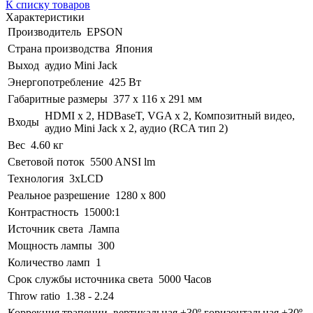
К списку товаров
Характеристики
Производитель
EPSON
Страна производства
Япония
Выход
аудио Mini Jack
Энергопотребление
425 Вт
Габаритные размеры
377 x 116 x 291 мм
HDMI x 2, HDBaseT, VGA x 2, Композитный видео,
Входы
аудио Mini Jack x 2, аудио (RCA тип 2)
Вес
4.60 кг
Световой поток
5500 ANSI lm
Технология
3xLCD
Реальное разрешение
1280 x 800
Контрастность
15000:1
Источник света
Лампа
Мощность лампы
300
Количество ламп
1
Срок службы источника света
5000 Часов
Throw ratio
1.38 - 2.24
Коррекция трапеции
вертикальная ±30º горизонтальная ±30º