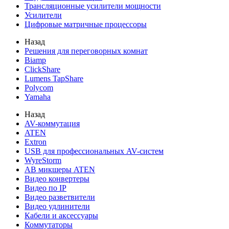
Трансляционные усилители мощности
Усилители
Цифровые матричные процессоры
Назад
Решения для переговорных комнат
Biamp
ClickShare
Lumens TapShare
Polycom
Yamaha
Назад
AV-коммутация
ATEN
Extron
USB для профессиональных AV-систем
WyreStorm
АВ микшеры ATEN
Видео конвертеры
Видео по IP
Видео разветвители
Видео удлинители
Кабели и аксессуары
Коммутаторы