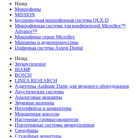
Назад
Микрофоны
MISSION
Беспроводная микрофонная система QLX-D
Микрофонная система для конференций Microflex™
Advance™
Микрофоны серии Microflex
Микшеры и аудиопроцессоры
Цифровая система Axient Digital
Назад
Звукоусиление
BIAMP
BOSCH
LINEA RESEARCH
Адаптеры Audinate Dante для звукового оборудования
Акустические системы
Аналоговые микшеры
Звуковые колонны
Интерфейсы и конвертеры
Микшерные консоли
Настенные громкоговорители
Портативные системы звукоусиления
Саундбары
Студийные мониторы