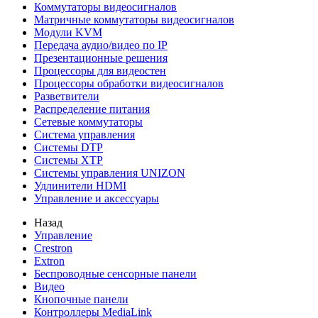
Коммутаторы видеосигналов
Матричные коммутаторы видеосигналов
Модули KVM
Передача аудио/видео по IP
Презентационные решения
Процессоры для видеостен
Процессоры обработки видеосигналов
Разветвители
Распределение питания
Сетевые коммутаторы
Система управления
Системы DTP
Системы XTP
Системы управления UNIZON
Удлинители HDMI
Управление и аксессуары
Назад
Управление
Crestron
Extron
Беспроводные сенсорные панели
Видео
Кнопочные панели
Контроллеры MediaLink