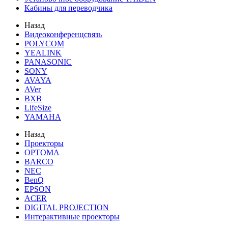
Кабины для переводчика
Назад
Видеоконференцсвязь
POLYCOM
YEALINK
PANASONIC
SONY
AVAYA
AVer
BXB
LifeSize
YAMAHA
Назад
Проекторы
OPTOMA
BARCO
NEC
BenQ
EPSON
ACER
DIGITAL PROJECTION
Интерактивные проекторы