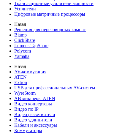
Трансляционные усилители мощности
Усилители
Цифровые матричные процессоры
Назад
Решения для переговорных комнат
Biamp
ClickShare
Lumens TapShare
Polycom
Yamaha
Назад
AV-коммутация
ATEN
Extron
USB для профессиональных AV-систем
WyreStorm
АВ микшеры ATEN
Видео конвертеры
Видео по IP
Видео разветвители
Видео удлинители
Кабели и аксессуары
Коммутаторы