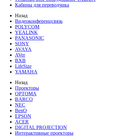
Кабины для переводчика
Назад
Видеоконференцсвязь
POLYCOM
YEALINK
PANASONIC
SONY
AVAYA
AVer
BXB
LifeSize
YAMAHA
Назад
Проекторы
OPTOMA
BARCO
NEC
BenQ
EPSON
ACER
DIGITAL PROJECTION
Интерактивные проекторы