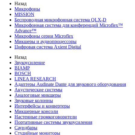
Назад
Микрофоны
MISSION
Беспроводная микрофонная система QLX-D
Микрофонная система для конференций Microflex™
Advance™
Микрофоны серии Microflex
Микшеры и аудиопроцессоры
Цифровая система Axient Digital
Назад
Звукоусиление
BIAMP
BOSCH
LINEA RESEARCH
Адаптеры Audinate Dante для звукового оборудования
Акустические системы
Аналоговые микшеры
Звуковые колонны
Интерфейсы и конвертеры
Микшерные консоли
Настенные громкоговорители
Портативные системы звукоусиления
Саундбары
Студийные мониторы