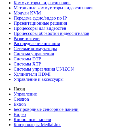
Коммутаторы видеосигналов
Матричные коммутаторы видеосигналов
Модули KVM
Передача аудио/видео по IP
Презентационные решения
Процессоры для видеостен
Процессоры обработки видеосигналов
Разветвители
Распределение питания
Сетевые коммутаторы
Система управления
Системы DTP
Системы XTP
Системы управления UNIZON
Удлинители HDMI
Управление и аксессуары
Назад
Управление
Crestron
Extron
Беспроводные сенсорные панели
Видео
Кнопочные панели
Контроллеры MediaLink