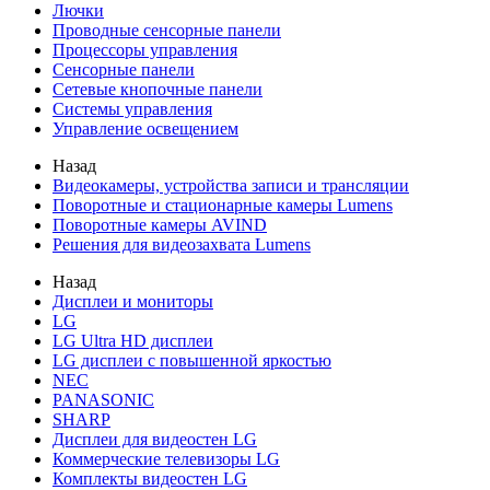
Лючки
Проводные сенсорные панели
Процессоры управления
Сенсорные панели
Сетевые кнопочные панели
Системы управления
Управление освещением
Назад
Видеокамеры, устройства записи и трансляции
Поворотные и стационарные камеры Lumens
Поворотные камеры AVIND
Решения для видеозахвата Lumens
Назад
Дисплеи и мониторы
LG
LG Ultra HD дисплеи
LG дисплеи с повышенной яркостью
NEC
PANASONIC
SHARP
Дисплеи для видеостен LG
Коммерческие телевизоры LG
Комплекты видеостен LG