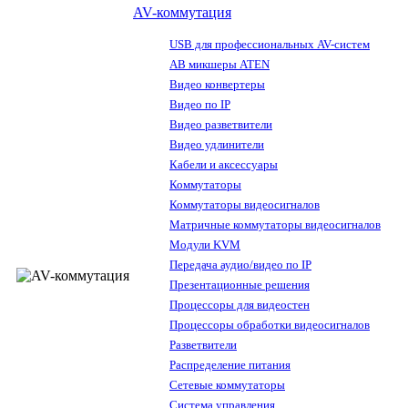
AV-коммутация
USB для профессиональных AV-систем
АВ микшеры ATEN
Видео конвертеры
Видео по IP
Видео разветвители
Видео удлинители
Кабели и аксессуары
Коммутаторы
Коммутаторы видеосигналов
Матричные коммутаторы видеосигналов
Модули KVM
Передача аудио/видео по IP
Презентационные решения
Процессоры для видеостен
Процессоры обработки видеосигналов
Разветвители
Распределение питания
Сетевые коммутаторы
Система управления