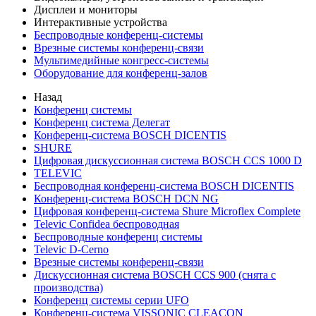
Дисплеи и мониторы
Интерактивные устройства
Беспроводные конференц-системы
Врезные системы конференц-связи
Мультимедийные конгресс-системы
Оборудование для конференц-залов
Назад
Конференц системы
Конференц система Делегат
Конференц-система BOSCH DICENTIS
SHURE
Цифровая дискуссионная система BOSCH CCS 1000 D
TELEVIC
Беспроводная конференц-система BOSCH DICENTIS
Конференц-система BOSCH DCN NG
Цифровая конференц-система Shure Microflex Complete
Televic Confidea беспроводная
Беспроводные конференц системы
Televic D-Cerno
Врезные системы конференц-связи
Дискуссионная система BOSCH CCS 900 (снята с
производства)
Конференц системы серии UFO
Конференц-система VISSONIC CLEACON