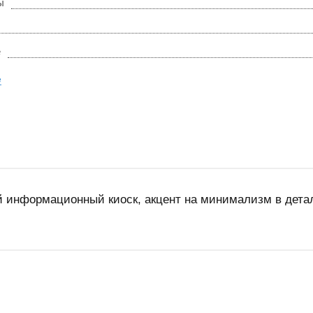
ы
е
е
 информационный киоск, акцент на минимализм в деталя