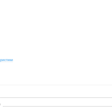
ристики
е