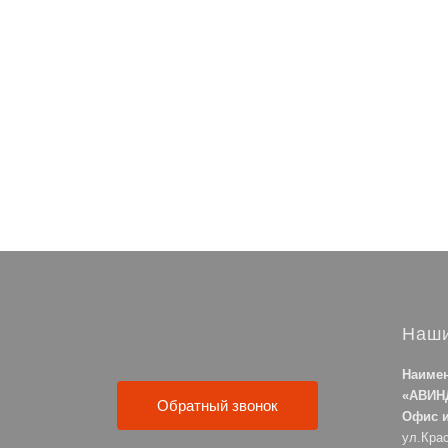
Наши
Наимен
«АВИН
Обратный звонок
Офис и
ул.Кра