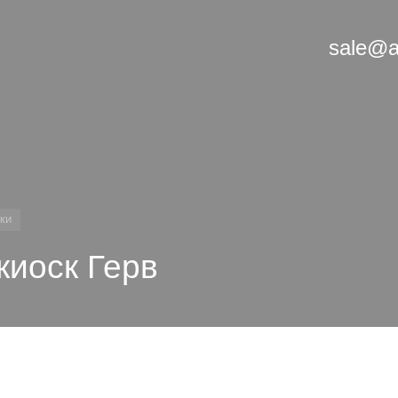
sale@a
ки
иоск Герв