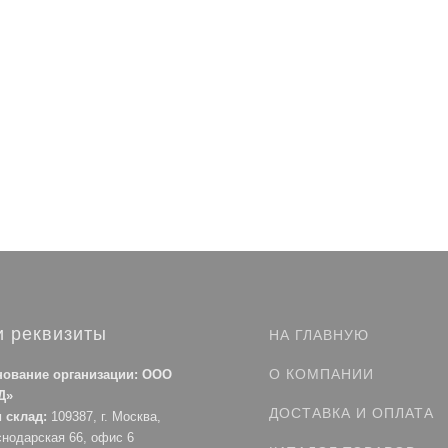
 реквизиты
НА ГЛАВНУЮ
О КОМПАНИИ
ование организации: ООО
Д»
ДОСТАВКА И ОПЛАТА
 склад:
109387, г. Москва,
снодарская 66, офис 6