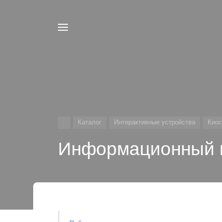
Например,
Конференц
Найти
в каталоге
система
Каталог
Интерактивные устройства
Киос
Информационный к