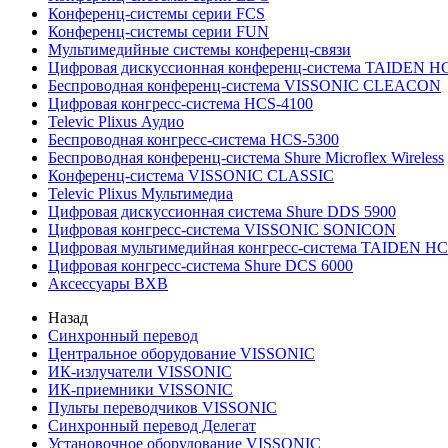
Конференц-системы серии FCS
Конференц-системы серии FUN
Мультимедийные системы конференц-связи
Цифровая дискуссионная конференц-система TAIDEN H
Беспроводная конференц-система VISSONIC CLEACON
Цифровая конгресс-система HCS-4100
Televic Plixus Аудио
Беспроводная конгресс-система HCS-5300
Беспроводная конференц-система Shure Microflex Wireless
Конференц-система VISSONIC CLASSIC
Televic Plixus Мультимедиа
Цифровая дискуссионная система Shure DDS 5900
Цифровая конгресс-система VISSONIC SONICON
Цифровая мультимедийная конгресс-система TAIDEN HC
Цифровая конгресс-система Shure DCS 6000
Аксессуары BXB
Назад
Синхронный перевод
Центральное оборудование VISSONIC
ИК-излучатели VISSONIC
ИК-приемники VISSONIC
Пульты переводчиков VISSONIC
Синхронный перевод Делегат
Установочное оборудование VISSONIC