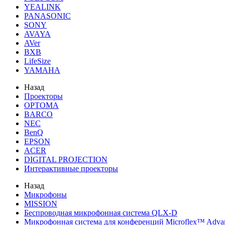
YEALINK
PANASONIC
SONY
AVAYA
AVer
BXB
LifeSize
YAMAHA
Назад
Проекторы
OPTOMA
BARCO
NEC
BenQ
EPSON
ACER
DIGITAL PROJECTION
Интерактивные проекторы
Назад
Микрофоны
MISSION
Беспроводная микрофонная система QLX-D
Микрофонная система для конференций Microflex™ Adv