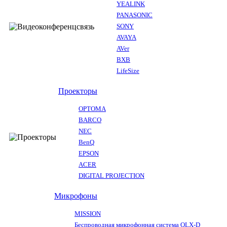
YEALINK
PANASONIC
SONY
AVAYA
AVer
BXB
LifeSize
Проекторы
OPTOMA
BARCO
NEC
BenQ
EPSON
ACER
DIGITAL PROJECTION
Микрофоны
MISSION
Беспроводная микрофонная система QLX-D