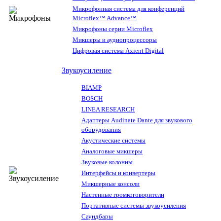
Микрофонная система для конференций
Microflex™ Advance™
Микрофоны серии Microflex
Микшеры и аудиопроцессоры
Цифровая система Axient Digital
Звукоусиление
BIAMP
BOSCH
LINEA RESEARCH
Адаптеры Audinate Dante для звукового
оборудования
Акустические системы
Аналоговые микшеры
Звуковые колонны
Интерфейсы и конвертеры
Микшерные консоли
Настенные громкоговорители
Портативные системы звукоусиления
Саундбары