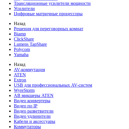
Трансляционные усилители мощности
Усилители
Цифровые матричные процессоры
Назад
Решения для переговорных комнат
Biamp
ClickShare
Lumens TapShare
Polycom
Yamaha
Назад
AV-коммутация
ATEN
Extron
USB для профессиональных AV-систем
WyreStorm
АВ микшеры ATEN
Видео конвертеры
Видео по IP
Видео разветвители
Видео удлинители
Кабели и аксессуары
Коммутаторы