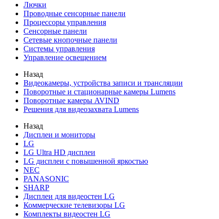
Лючки
Проводные сенсорные панели
Процессоры управления
Сенсорные панели
Сетевые кнопочные панели
Системы управления
Управление освещением
Назад
Видеокамеры, устройства записи и трансляции
Поворотные и стационарные камеры Lumens
Поворотные камеры AVIND
Решения для видеозахвата Lumens
Назад
Дисплеи и мониторы
LG
LG Ultra HD дисплеи
LG дисплеи с повышенной яркостью
NEC
PANASONIC
SHARP
Дисплеи для видеостен LG
Коммерческие телевизоры LG
Комплекты видеостен LG