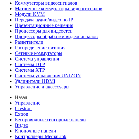
Коммутаторы видеосигналов
Матричные коммутаторы видеосигналов
Модули KVM
Передача аудио/видео по IP
Презентационные решения
Процессоры для видеостен
Процессоры обработки видеосигналов
Разветвители
Распределение питания
Сетевые коммутаторы
Система управления
Системы DTP
Системы XTP
Системы управления UNIZON
Удлинители HDMI
Управление и аксессуары
Назад
Управление
Crestron
Extron
Беспроводные сенсорные панели
Видео
Кнопочные панели
Контроллеры MediaLink