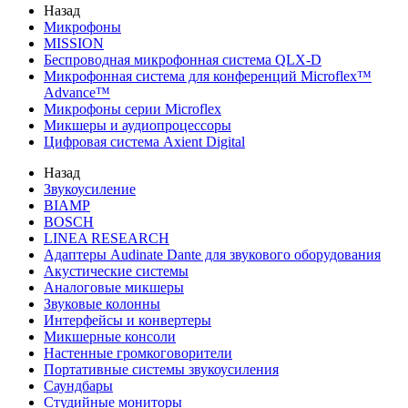
Назад
Микрофоны
MISSION
Беспроводная микрофонная система QLX-D
Микрофонная система для конференций Microflex™
Advance™
Микрофоны серии Microflex
Микшеры и аудиопроцессоры
Цифровая система Axient Digital
Назад
Звукоусиление
BIAMP
BOSCH
LINEA RESEARCH
Адаптеры Audinate Dante для звукового оборудования
Акустические системы
Аналоговые микшеры
Звуковые колонны
Интерфейсы и конвертеры
Микшерные консоли
Настенные громкоговорители
Портативные системы звукоусиления
Саундбары
Студийные мониторы