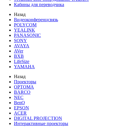
Кабины для переводчика
Назад
Видеоконференцсвязь
POLYCOM
YEALINK
PANASONIC
SONY
AVAYA
AVer
BXB
LifeSize
YAMAHA
Назад
Проекторы
OPTOMA
BARCO
NEC
BenQ
EPSON
ACER
DIGITAL PROJECTION
Интерактивные проекторы