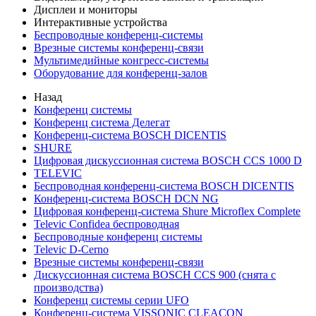
Дисплеи и мониторы
Интерактивные устройства
Беспроводные конференц-системы
Врезные системы конференц-связи
Мультимедийные конгресс-системы
Оборудование для конференц-залов
Назад
Конференц системы
Конференц система Делегат
Конференц-система BOSCH DICENTIS
SHURE
Цифровая дискуссионная система BOSCH CCS 1000 D
TELEVIC
Беспроводная конференц-система BOSCH DICENTIS
Конференц-система BOSCH DCN NG
Цифровая конференц-система Shure Microflex Complete
Televic Confidea беспроводная
Беспроводные конференц системы
Televic D-Cerno
Врезные системы конференц-связи
Дискуссионная система BOSCH CCS 900 (снята с
производства)
Конференц системы серии UFO
Конференц-система VISSONIC CLEACON