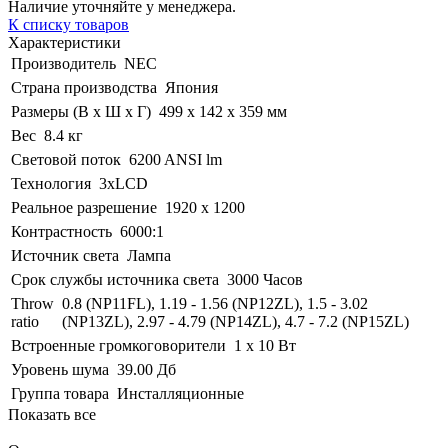
Наличие уточняйте у менеджера.
К списку товаров
Характеристики
Производитель
NEC
Страна производства
Япония
Размеры (В x Ш х Г)
499 х 142 х 359 мм
Вес
8.4 кг
Световой поток
6200 ANSI lm
Технология
3xLCD
Реальное разрешение
1920 x 1200
Контрастность
6000:1
Источник света
Лампа
Срок службы источника света
3000 Часов
Throw
0.8 (NP11FL), 1.19 - 1.56 (NP12ZL), 1.5 - 3.02
ratio
(NP13ZL), 2.97 - 4.79 (NP14ZL), 4.7 - 7.2 (NP15ZL)
Встроенные громкоговорители
1 x 10 Вт
Уровень шума
39.00 Дб
Группа товара
Инсталляционные
Показать все