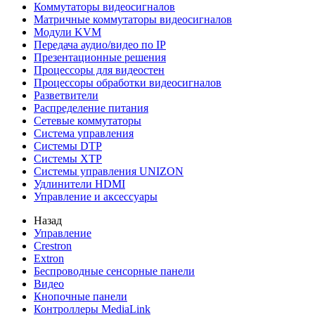
Коммутаторы видеосигналов
Матричные коммутаторы видеосигналов
Модули KVM
Передача аудио/видео по IP
Презентационные решения
Процессоры для видеостен
Процессоры обработки видеосигналов
Разветвители
Распределение питания
Сетевые коммутаторы
Система управления
Системы DTP
Системы XTP
Системы управления UNIZON
Удлинители HDMI
Управление и аксессуары
Назад
Управление
Crestron
Extron
Беспроводные сенсорные панели
Видео
Кнопочные панели
Контроллеры MediaLink