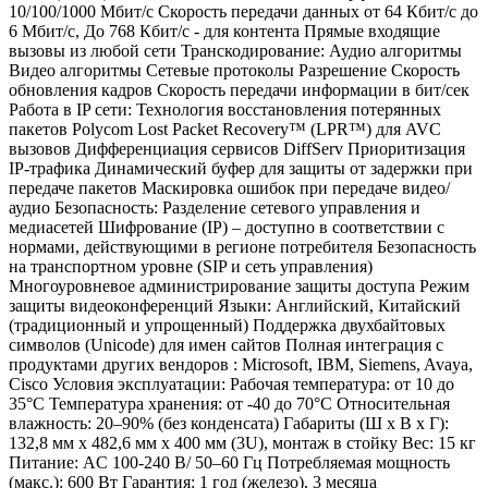
10/100/1000 Мбит/с Скорость передачи данных от 64 Кбит/с до
6 Мбит/с, До 768 Кбит/с - для контента Прямые входящие
вызовы из любой сети Транскодирование: Аудио алгоритмы
Видео алгоритмы Сетевые протоколы Разрешение Скорость
обновления кадров Скорость передачи информации в бит/сек
Работа в IP сети: Технология восстановления потерянных
пакетов Polycom Lost Packet Recovery™ (LPR™) для AVC
вызовов Дифференциация сервисов DiffServ Приоритизация
IP-трафика Динамический буфер для защиты от задержки при
передаче пакетов Маскировка ошибок при передаче видео/
аудио Безопасность: Разделение сетевого управления и
медиасетей Шифрование (IP) – доступно в соответствии с
нормами, действующими в регионе потребителя Безопасность
на транспортном уровне (SIP и сеть управления)
Многоуровневое администрирование защиты доступа Режим
защиты видеоконференций Языки: Английский, Китайский
(традиционный и упрощенный) Поддержка двухбайтовых
символов (Unicode) для имен сайтов Полная интеграция с
продуктами других вендоров : Microsoft, IBM, Siemens, Avaya,
Cisco Условия эксплуатации: Рабочая температура: от 10 до
35°C Температура хранения: от -40 до 70°C Относительная
влажность: 20–90% (без конденсата) Габариты (Ш x В x Г):
132,8 мм х 482,6 мм х 400 мм (3U), монтаж в стойку Вес: 15 кг
Питание: AC 100-240 В/ 50–60 Гц Потребляемая мощность
(макс.): 600 Вт Гарантия: 1 год (железо), 3 месяца