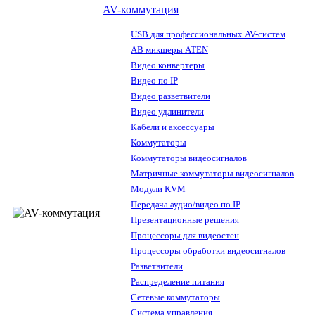
AV-коммутация
USB для профессиональных AV-систем
АВ микшеры ATEN
Видео конвертеры
Видео по IP
Видео разветвители
Видео удлинители
Кабели и аксессуары
Коммутаторы
Коммутаторы видеосигналов
Матричные коммутаторы видеосигналов
Модули KVM
Передача аудио/видео по IP
Презентационные решения
Процессоры для видеостен
Процессоры обработки видеосигналов
Разветвители
Распределение питания
Сетевые коммутаторы
Система управления