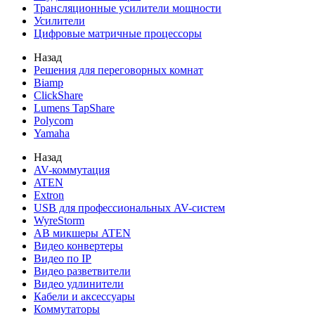
Трансляционные усилители мощности
Усилители
Цифровые матричные процессоры
Назад
Решения для переговорных комнат
Biamp
ClickShare
Lumens TapShare
Polycom
Yamaha
Назад
AV-коммутация
ATEN
Extron
USB для профессиональных AV-систем
WyreStorm
АВ микшеры ATEN
Видео конвертеры
Видео по IP
Видео разветвители
Видео удлинители
Кабели и аксессуары
Коммутаторы