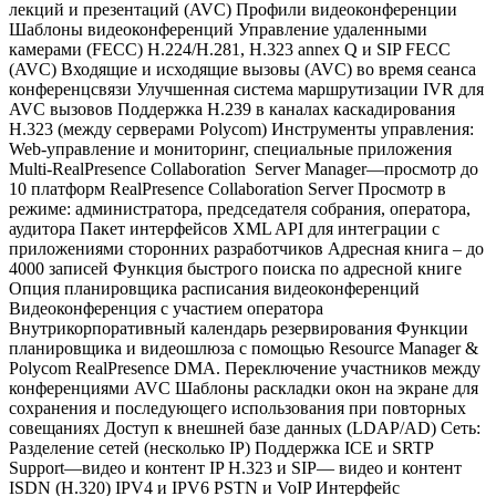
лекций и презентаций (AVC) Профили видеоконференции
Шаблоны видеоконференций Управление удаленными
камерами (FECC) H.224/H.281, H.323 annex Q и SIP FECC
(AVC) Входящие и исходящие вызовы (AVC) во время сеанса
конференцсвязи Улучшенная система маршрутизации IVR для
AVC вызовов Поддержка H.239 в каналах каскадирования
H.323 (между серверами Polycom) Инструменты управления:
Web-управление и мониторинг, специальные приложения
Multi-RealPresence Collaboration Server Manager—просмотр до
10 платформ RealPresence Collaboration Server Просмотр в
режиме: администратора, председателя собрания, оператора,
аудитора Пакет интерфейсов XML API для интеграции с
приложениями сторонних разработчиков Адресная книга – до
4000 записей Функция быстрого поиска по адресной книге
Опция планировщика расписания видеоконференций
Видеоконференция с участием оператора
Внутрикорпоративный календарь резервирования Функции
планировщика и видеошлюза с помощью Resource Manager &
Polycom RealPresence DMA. Переключение участников между
конференциями AVC Шаблоны раскладки окон на экране для
сохранения и последующего использования при повторных
совещаниях Доступ к внешней базе данных (LDAP/AD) Сеть:
Разделение сетей (несколько IP) Поддержка ICE и SRTP
Support—видео и контент IP H.323 и SIP— видео и контент
ISDN (H.320) IPV4 и IPV6 PSTN и VoIP Интерфейс