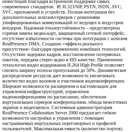
инвестиций благодаря встроенной поддержке самых
современных стандартов: IP, H.323/SIP, PSTN, ISDN, AVC,
SVC, приложений и устройств. Полная интеграция без
дополнительных шлюзов/серверов с решениями
унифицированных коммуникаций от ведущих в индустрии
вендоров. Надежная отказоустойчивость – предусмотрена
горячая замена медиа-карт, защищенный сетевой интерфейс,
отсутствие избыточности системы при интеграции с шлюзом
RealPresence DMA. Создание «эффекта реального
присутствия» благодаря применению новейших технологий.
Отсутствие задержки кадров, восстановление потерянных
пакетов, передача стерео аудио в HD качестве. Применение
технологии видео кодирования H.264 High Profile позволяет
снизить ширину полосы пропускания до 50%. Динамическое
распределение ресурсов дает возможность увеличивать
количество видео вызовов и участников видеоконференции.
Широкие возможности расширения и кастомизации для
управления инфраструктурой, управления
видеоконференциями по расписанию, обеспечения
виртуализации серверов конференцсвязи, обхода межсетевых
экранов и видеозаписи. Системным администраторам
RealPresence Collaboration Server 2000 предлагает гибкие
возможности настройки и управления с помощью
настраиваемых виртуальных переговорных и профилей
пользователей. Максимальная емкость (количество портов)