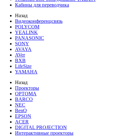
Кабины для переводчика
Назад
Видеоконференцсвязь
POLYCOM
YEALINK
PANASONIC
SONY
AVAYA
AVer
BXB
LifeSize
YAMAHA
Назад
Проекторы
OPTOMA
BARCO
NEC
BenQ
EPSON
ACER
DIGITAL PROJECTION
Интерактивные проекторы