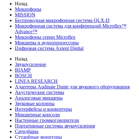
Назад
Микрофоны
MISSION
Беспроводная микрофонная система QLX-D
Микрофонная система для конференций Microflex™
Advance™
Микрофоны серии Microflex
Микшеры и аудиопроцессоры
Цифровая система Axient Digital
Назад
Звукоусиление
BIAMP
BOSCH
LINEA RESEARCH
Адаптеры Audinate Dante для звукового оборудования
Акустические системы
Аналоговые микшеры
Звуковые колонны
Интерфейсы и конвертеры
Микшерные консоли
Настенные громкоговорители
Портативные системы звукоусиления
Саундбары
Студийные мониторы