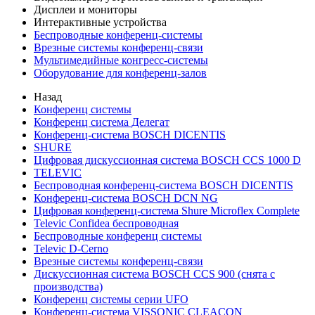
Дисплеи и мониторы
Интерактивные устройства
Беспроводные конференц-системы
Врезные системы конференц-связи
Мультимедийные конгресс-системы
Оборудование для конференц-залов
Назад
Конференц системы
Конференц система Делегат
Конференц-система BOSCH DICENTIS
SHURE
Цифровая дискуссионная система BOSCH CCS 1000 D
TELEVIC
Беспроводная конференц-система BOSCH DICENTIS
Конференц-система BOSCH DCN NG
Цифровая конференц-система Shure Microflex Complete
Televic Confidea беспроводная
Беспроводные конференц системы
Televic D-Cerno
Врезные системы конференц-связи
Дискуссионная система BOSCH CCS 900 (снята с
производства)
Конференц системы серии UFO
Конференц-система VISSONIC CLEACON