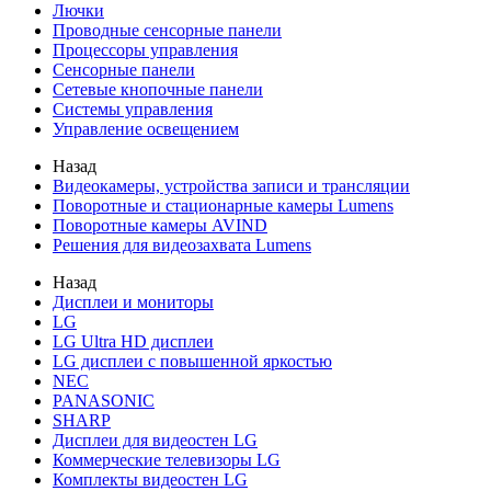
Лючки
Проводные сенсорные панели
Процессоры управления
Сенсорные панели
Сетевые кнопочные панели
Системы управления
Управление освещением
Назад
Видеокамеры, устройства записи и трансляции
Поворотные и стационарные камеры Lumens
Поворотные камеры AVIND
Решения для видеозахвата Lumens
Назад
Дисплеи и мониторы
LG
LG Ultra HD дисплеи
LG дисплеи с повышенной яркостью
NEC
PANASONIC
SHARP
Дисплеи для видеостен LG
Коммерческие телевизоры LG
Комплекты видеостен LG