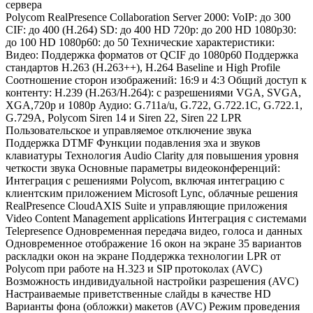
сервера
Polycom RealPresence Collaboration Server 2000: VoIP: до 300
CIF: до 400 (H.264) SD: до 400 HD 720p: до 200 HD 1080p30:
до 100 HD 1080p60: до 50 Технические характеристики:
Видео: Поддержка форматов от QCIF до 1080p60 Поддержка
стандартов H.263 (H.263++), H.264 Baseline и High Profile
Соотношение сторон изображений: 16:9 и 4:3 Общий доступ к
контенту: H.239 (H.263/H.264): с разрешениями VGA, SVGA,
XGA,720p и 1080p Аудио: G.711a/u, G.722, G.722.1C, G.722.1,
G.729A, Polycom Siren 14 и Siren 22, Siren 22 LPR
Пользовательское и управляемое отключение звука
Поддержка DTMF Функции подавления эха и звуков
клавиатуры Технология Audio Clarity для повышения уровня
четкости звука Основные параметры видеоконференций:
Интеграция с решениями Polycom, включая интеграцию с
клиентским приложением Microsoft Lync, облачные решения
RealPresence CloudAXIS Suite и управляющие приложения
Video Content Management applications Интеграция с системами
Telepresence Одновременная передача видео, голоса и данных
Одновременное отображение 16 окон на экране 35 вариантов
раскладки окон на экране Поддержка технологии LPR от
Polycom при работе на H.323 и SIP протоколах (AVC)
Возможность индивидуальной настройки разрешения (AVC)
Настраиваемые приветственные слайды в качестве HD
Варианты фона (обложки) макетов (AVC) Режим проведения