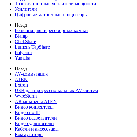
Трансляционные усилители мощности
Усилители
Цифровые матричные процессоры
Назад
Решения для переговорных комнат
Biamp
ClickShare
Lumens TapShare
Polycom
Yamaha
Назад
AV-коммутация
ATEN
Extron
USB для профессиональных AV-систем
WyreStorm
АВ микшеры ATEN
Видео конвертеры
Видео по IP
Видео разветвители
Видео удлинители
Кабели и аксессуары
Коммутаторы