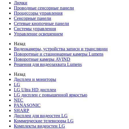
Лючки
Проводные сенсорные панели
Процессоры управления
Сенсорные панели
Сетевые кнопочные панели
Системы управления
Управление освещением
Назад
Видеокамеры, устройства записи и трансляции
Поворотные и стационарные камеры Lumens
Поворотные камеры AVIND
Решения для видеозахвата Lumens
Назад
Дисплеи и мониторы
LG
LG Ultra HD дисплеи
LG дисплеи с повышенной яркостью
NEC
PANASONIC
SHARP
Дисплеи для видеостен LG
Коммерческие телевизоры LG
Комплекты видеостен LG