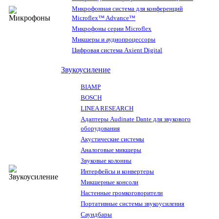
Микрофонная система для конференций
Microflex™ Advance™
Микрофоны серии Microflex
Микшеры и аудиопроцессоры
Цифровая система Axient Digital
Звукоусиление
BIAMP
BOSCH
LINEA RESEARCH
Адаптеры Audinate Dante для звукового
оборудования
Акустические системы
Аналоговые микшеры
Звуковые колонны
Интерфейсы и конвертеры
Микшерные консоли
Настенные громкоговорители
Портативные системы звукоусиления
Саундбары