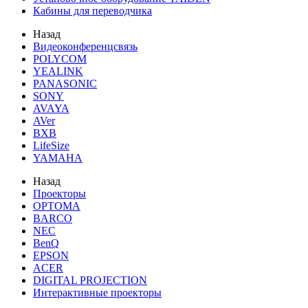
Кабины для переводчика
Назад
Видеоконференцсвязь
POLYCOM
YEALINK
PANASONIC
SONY
AVAYA
AVer
BXB
LifeSize
YAMAHA
Назад
Проекторы
OPTOMA
BARCO
NEC
BenQ
EPSON
ACER
DIGITAL PROJECTION
Интерактивные проекторы