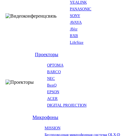
YEALINK
PANASONIC
SONY
AVAYA
AVer
BXB
LifeSize
Проекторы
OPTOMA
BARCO
NEC
BenQ
EPSON
ACER
DIGITAL PROJECTION
Микрофоны
MISSION
Беспроводная микрофонная система QLX-D