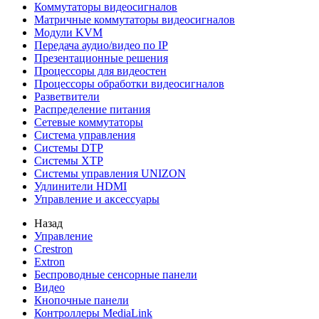
Коммутаторы видеосигналов
Матричные коммутаторы видеосигналов
Модули KVM
Передача аудио/видео по IP
Презентационные решения
Процессоры для видеостен
Процессоры обработки видеосигналов
Разветвители
Распределение питания
Сетевые коммутаторы
Система управления
Системы DTP
Системы XTP
Системы управления UNIZON
Удлинители HDMI
Управление и аксессуары
Назад
Управление
Crestron
Extron
Беспроводные сенсорные панели
Видео
Кнопочные панели
Контроллеры MediaLink