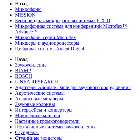
Назад
Микрофоны
MISSION
Беспроводная микрофонная система QLX-D
Микрофонная система для конференций Microflex™
Advance™
Микрофоны серии Microflex
Микшеры и аудиопроцессоры
Цифровая система Axient Digital
Назад
Звукоусиление
BIAMP
BOSCH
LINEA RESEARCH
Адаптеры Audinate Dante для звукового оборудования
Акустические системы
Аналоговые микшеры
Звуковые колонны
Интерфейсы и конвертеры
Микшерные консоли
Настенные громкоговорители
Портативные системы звукоусиления
Саундбары
Студийные мониторы