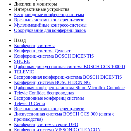
Дисплеи и мониторы
Интерактивные устройства
Беспроводные конференц-системы
Врезные системы конференц-связи
Мультимедийные конгресс-системы
Оборудование для конференц-залов
Назад
Конференц системы
Конференц система Делегат
Конференц-система BOSCH DICENTIS
SHURE
Цифровая дискуссионная система BOSCH CCS 1000 D
TELEVIC
Беспроводная конференц-система BOSCH DICENTIS
Конференц-система BOSCH DCN NG
Цифровая конференц-система Shure Microflex Complete
Televic Confidea беспроводная
Беспроводные конференц системы
Televic D-Cerno
Врезные системы конференц-связи
Дискуссионная система BOSCH CCS 900 (снята с
производства)
Конференц системы серии UFO
Конференц-система VISSONIC CLEACON