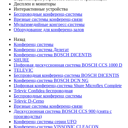
Дисплеи и мониторы
Интерактивные устройства
Беспроводные конференц-системы
Врезные системы конференц-связи
Мультимедийные конгресс-системы
Оборудование для конференц-залов
Назад
Конференц системы
Конференц система Делегат
Конференц-система BOSCH DICENTIS
SHURE
Цифровая дискуссионная система BOSCH CCS 1000 D
TELEVIC
Беспроводная конференц-система BOSCH DICENTIS
Конференц-система BOSCH DCN NG
Цифровая конференц-система Shure Microflex Complete
Televic Confidea беспроводная
Беспроводные конференц системы
Televic D-Cerno
Врезные системы конференц-связи
Дискуссионная система BOSCH CCS 900 (снята с
производства)
Конференц системы серии UFO
Конференц-система VISSONIC CLEACON