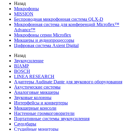
Назад
Микрофоны
MISSION
Беспроводная микрофонная система QLX-D
Микрофонная система для конференций Microflex™
Advance™
Микрофоны серии Microflex
Микшеры и аудиопроцессоры
Цифровая система Axient Digital
Назад
Звукоусиление
BIAMP
BOSCH
LINEA RESEARCH
Адаптеры Audinate Dante для звукового оборудования
Акустические системы
Аналоговые микшеры
Звуковые колонны
Интерфейсы и конвертеры
Микшерные консоли
Настенные громкоговорители
Портативные системы звукоусиления
Саундбары
Студийные мониторы