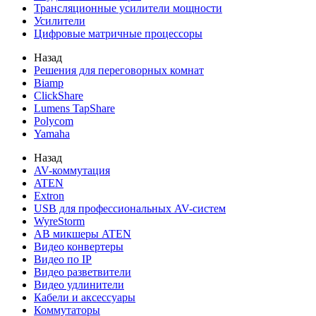
Трансляционные усилители мощности
Усилители
Цифровые матричные процессоры
Назад
Решения для переговорных комнат
Biamp
ClickShare
Lumens TapShare
Polycom
Yamaha
Назад
AV-коммутация
ATEN
Extron
USB для профессиональных AV-систем
WyreStorm
АВ микшеры ATEN
Видео конвертеры
Видео по IP
Видео разветвители
Видео удлинители
Кабели и аксессуары
Коммутаторы