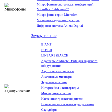
Микрофонная система для конференций
Microflex™ Advance™
Микрофоны серии Microflex
Микшеры и аудиопроцессоры
Цифровая система Axient Digital
Звукоусиление
BIAMP
BOSCH
LINEA RESEARCH
Адаптеры Audinate Dante для звукового
оборудования
Акустические системы
Аналоговые микшеры
Звуковые колонны
Интерфейсы и конвертеры
Микшерные консоли
Настенные громкоговорители
Портативные системы звукоусиления
Саундбары