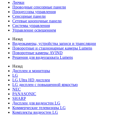
Лючки
Проводные сенсорные панели
Процессоры управления
Сенсорные панели
Сетевые кнопочные панели
Системы управления
Управление освещением
Назад
Видеокамеры, устройства записи и трансляции
Поворотные и стационарные камеры Lumens
Поворотные камеры AVIND
Решения для видеозахвата Lumens
Назад
Дисплеи и мониторы
LG
LG Ultra HD дисплеи
LG дисплеи с повышенной яркостью
NEC
PANASONIC
SHARP
Дисплеи для видеостен LG
Коммерческие телевизоры LG
Комплекты видеостен LG