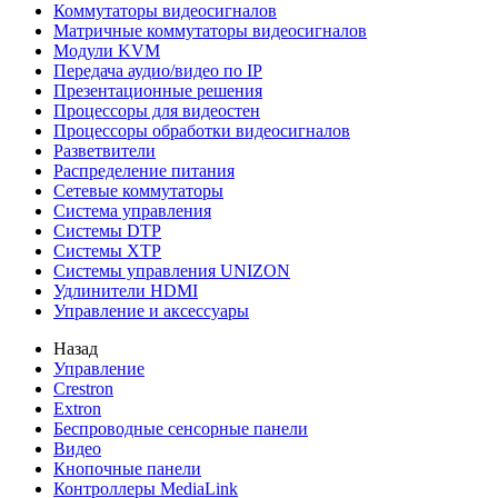
Коммутаторы видеосигналов
Матричные коммутаторы видеосигналов
Модули KVM
Передача аудио/видео по IP
Презентационные решения
Процессоры для видеостен
Процессоры обработки видеосигналов
Разветвители
Распределение питания
Сетевые коммутаторы
Система управления
Системы DTP
Системы XTP
Системы управления UNIZON
Удлинители HDMI
Управление и аксессуары
Назад
Управление
Crestron
Extron
Беспроводные сенсорные панели
Видео
Кнопочные панели
Контроллеры MediaLink