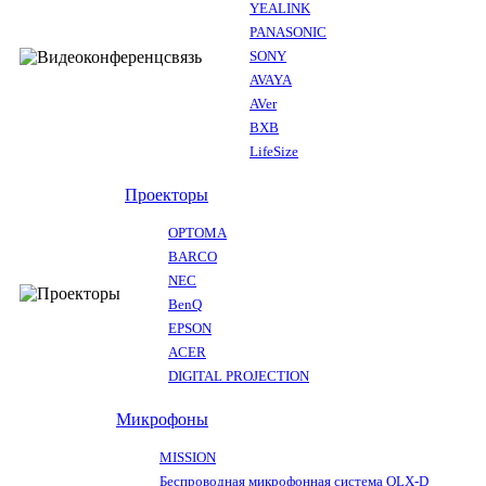
YEALINK
PANASONIC
SONY
AVAYA
AVer
BXB
LifeSize
Проекторы
OPTOMA
BARCO
NEC
BenQ
EPSON
ACER
DIGITAL PROJECTION
Микрофоны
MISSION
Беспроводная микрофонная система QLX-D