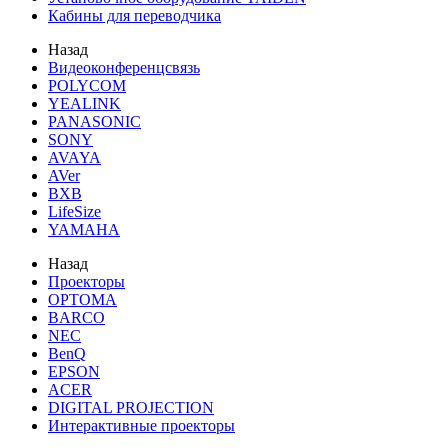
Кабины для переводчика
Назад
Видеоконференцсвязь
POLYCOM
YEALINK
PANASONIC
SONY
AVAYA
AVer
BXB
LifeSize
YAMAHA
Назад
Проекторы
OPTOMA
BARCO
NEC
BenQ
EPSON
ACER
DIGITAL PROJECTION
Интерактивные проекторы