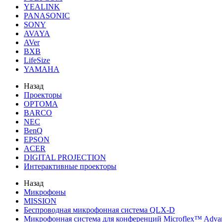
YEALINK
PANASONIC
SONY
AVAYA
AVer
BXB
LifeSize
YAMAHA
Назад
Проекторы
OPTOMA
BARCO
NEC
BenQ
EPSON
ACER
DIGITAL PROJECTION
Интерактивные проекторы
Назад
Микрофоны
MISSION
Беспроводная микрофонная система QLX-D
Микрофонная система для конференций Microflex™ Adv