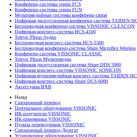
Конференц-системы серии FCS
Конференц-системы серии FUN
Мультимедийные системы конференц-связи
Цифровая дискуссионная конференц-система TAIDEN H
Беспроводная конференц-система VISSONIC CLEACON
Цифровая конгресс-система HCS-4100
Televic Plixus Аудио
Беспроводная конгресс-система HCS-5300
Беспроводная конференц-система Shure Microflex Wireless
Конференц-система VISSONIC CLASSIC
Televic Plixus Мультимедиа
Цифровая дискуссионная система Shure DDS 5900
Цифровая конгресс-система VISSONIC SONICON
Цифровая мультимедийная конгресс-система TAIDEN HC
Цифровая конгресс-система Shure DCS 6000
Аксессуары BXB
Назад
Синхронный перевод
Центральное оборудование VISSONIC
ИК-излучатели VISSONIC
ИК-приемники VISSONIC
Пульты переводчиков VISSONIC
Синхронный перевод Делегат
Установочное оборудование VISSONIC