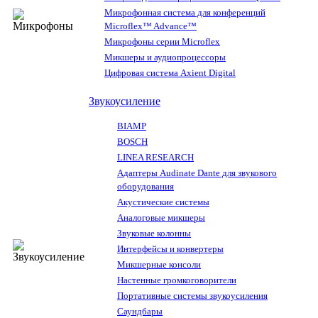
Микрофонная система для конференций
Microflex™ Advance™
Микрофоны серии Microflex
Микшеры и аудиопроцессоры
Цифровая система Axient Digital
Звукоусиление
BIAMP
BOSCH
LINEA RESEARCH
Адаптеры Audinate Dante для звукового
оборудования
Акустические системы
Аналоговые микшеры
Звуковые колонны
Интерфейсы и конвертеры
Микшерные консоли
Настенные громкоговорители
Портативные системы звукоусиления
Саундбары