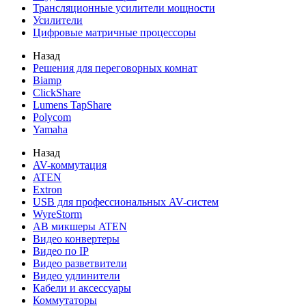
Трансляционные усилители мощности
Усилители
Цифровые матричные процессоры
Назад
Решения для переговорных комнат
Biamp
ClickShare
Lumens TapShare
Polycom
Yamaha
Назад
AV-коммутация
ATEN
Extron
USB для профессиональных AV-систем
WyreStorm
АВ микшеры ATEN
Видео конвертеры
Видео по IP
Видео разветвители
Видео удлинители
Кабели и аксессуары
Коммутаторы