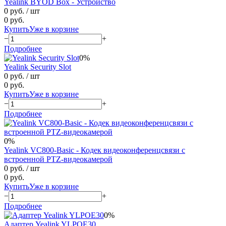
Yealink BYOD Box - Устройство
0 руб.
/ шт
0 руб.
Купить
Уже в корзине
−
+
Подробнее
0%
Yealink Security Slot
0 руб.
/ шт
0 руб.
Купить
Уже в корзине
−
+
Подробнее
0%
Yealink VC800-Basic - Кодек видеоконференцсвязи с
встроенной PTZ-видеокамерой
0 руб.
/ шт
0 руб.
Купить
Уже в корзине
−
+
Подробнее
0%
Адаптер Yealink YLPOE30