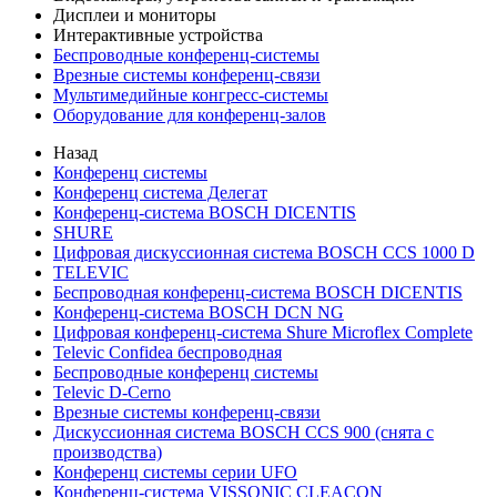
Дисплеи и мониторы
Интерактивные устройства
Беспроводные конференц-системы
Врезные системы конференц-связи
Мультимедийные конгресс-системы
Оборудование для конференц-залов
Назад
Конференц системы
Конференц система Делегат
Конференц-система BOSCH DICENTIS
SHURE
Цифровая дискуссионная система BOSCH CCS 1000 D
TELEVIC
Беспроводная конференц-система BOSCH DICENTIS
Конференц-система BOSCH DCN NG
Цифровая конференц-система Shure Microflex Complete
Televic Confidea беспроводная
Беспроводные конференц системы
Televic D-Cerno
Врезные системы конференц-связи
Дискуссионная система BOSCH CCS 900 (снята с
производства)
Конференц системы серии UFO
Конференц-система VISSONIC CLEACON