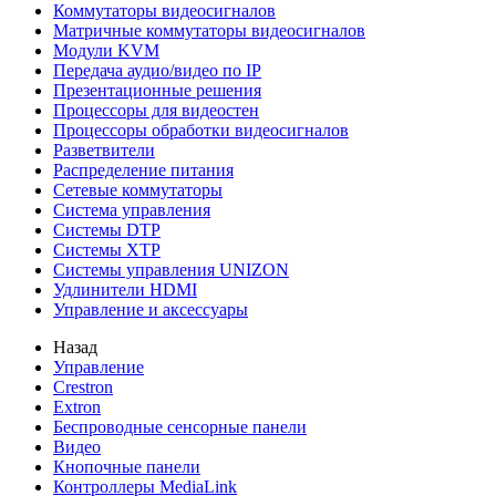
Коммутаторы видеосигналов
Матричные коммутаторы видеосигналов
Модули KVM
Передача аудио/видео по IP
Презентационные решения
Процессоры для видеостен
Процессоры обработки видеосигналов
Разветвители
Распределение питания
Сетевые коммутаторы
Система управления
Системы DTP
Системы XTP
Системы управления UNIZON
Удлинители HDMI
Управление и аксессуары
Назад
Управление
Crestron
Extron
Беспроводные сенсорные панели
Видео
Кнопочные панели
Контроллеры MediaLink