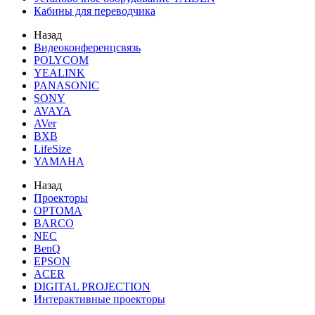
Кабины для переводчика
Назад
Видеоконференцсвязь
POLYCOM
YEALINK
PANASONIC
SONY
AVAYA
AVer
BXB
LifeSize
YAMAHA
Назад
Проекторы
OPTOMA
BARCO
NEC
BenQ
EPSON
ACER
DIGITAL PROJECTION
Интерактивные проекторы