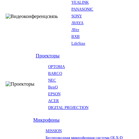
YEALINK
PANASONIC
SONY
AVAYA
AVer
BXB
LifeSize
Проекторы
OPTOMA
BARCO
NEC
BenQ
EPSON
ACER
DIGITAL PROJECTION
Микрофоны
MISSION
Беспроводная микрофонная система QLX-D