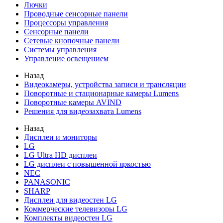
Лючки
Проводные сенсорные панели
Процессоры управления
Сенсорные панели
Сетевые кнопочные панели
Системы управления
Управление освещением
Назад
Видеокамеры, устройства записи и трансляции
Поворотные и стационарные камеры Lumens
Поворотные камеры AVIND
Решения для видеозахвата Lumens
Назад
Дисплеи и мониторы
LG
LG Ultra HD дисплеи
LG дисплеи с повышенной яркостью
NEC
PANASONIC
SHARP
Дисплеи для видеостен LG
Коммерческие телевизоры LG
Комплекты видеостен LG