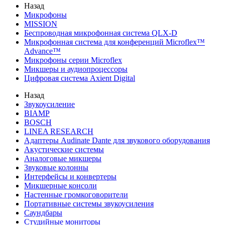
Назад
Микрофоны
MISSION
Беспроводная микрофонная система QLX-D
Микрофонная система для конференций Microflex™
Advance™
Микрофоны серии Microflex
Микшеры и аудиопроцессоры
Цифровая система Axient Digital
Назад
Звукоусиление
BIAMP
BOSCH
LINEA RESEARCH
Адаптеры Audinate Dante для звукового оборудования
Акустические системы
Аналоговые микшеры
Звуковые колонны
Интерфейсы и конвертеры
Микшерные консоли
Настенные громкоговорители
Портативные системы звукоусиления
Саундбары
Студийные мониторы