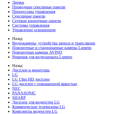
Лючки
Проводные сенсорные панели
Процессоры управления
Сенсорные панели
Сетевые кнопочные панели
Системы управления
Управление освещением
Назад
Видеокамеры, устройства записи и трансляции
Поворотные и стационарные камеры Lumens
Поворотные камеры AVIND
Решения для видеозахвата Lumens
Назад
Дисплеи и мониторы
LG
LG Ultra HD дисплеи
LG дисплеи с повышенной яркостью
NEC
PANASONIC
SHARP
Дисплеи для видеостен LG
Коммерческие телевизоры LG
Комплекты видеостен LG