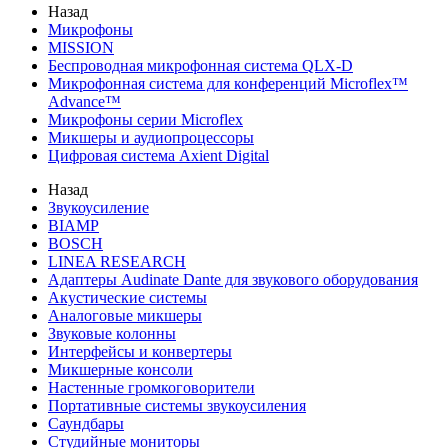
Назад
Микрофоны
MISSION
Беспроводная микрофонная система QLX-D
Микрофонная система для конференций Microflex™
Advance™
Микрофоны серии Microflex
Микшеры и аудиопроцессоры
Цифровая система Axient Digital
Назад
Звукоусиление
BIAMP
BOSCH
LINEA RESEARCH
Адаптеры Audinate Dante для звукового оборудования
Акустические системы
Аналоговые микшеры
Звуковые колонны
Интерфейсы и конвертеры
Микшерные консоли
Настенные громкоговорители
Портативные системы звукоусиления
Саундбары
Студийные мониторы