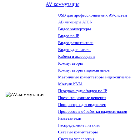
AV-коммутация
USB для профессиональных AV-систем
АВ микшеры ATEN
Видео конвертеры
Видео по IP
Видео разветвители
Видео удлинители
Кабели и аксессуары
Коммутаторы
Коммутаторы видеосигналов
Матричные коммутаторы видеосигналов
Модули KVM
Передача аудио/видео по IP
Презентационные решения
Процессоры для видеостен
Процессоры обработки видеосигналов
Разветвители
Распределение питания
Сетевые коммутаторы
Система управления