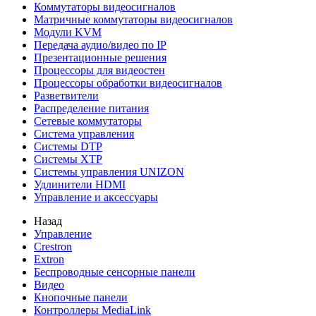
Коммутаторы видеосигналов
Матричные коммутаторы видеосигналов
Модули KVM
Передача аудио/видео по IP
Презентационные решения
Процессоры для видеостен
Процессоры обработки видеосигналов
Разветвители
Распределение питания
Сетевые коммутаторы
Система управления
Системы DTP
Системы XTP
Системы управления UNIZON
Удлинители HDMI
Управление и аксессуары
Назад
Управление
Crestron
Extron
Беспроводные сенсорные панели
Видео
Кнопочные панели
Контроллеры MediaLink