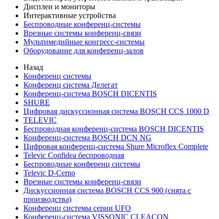
Дисплеи и мониторы
Интерактивные устройства
Беспроводные конференц-системы
Врезные системы конференц-связи
Мультимедийные конгресс-системы
Оборудование для конференц-залов
Назад
Конференц системы
Конференц система Делегат
Конференц-система BOSCH DICENTIS
SHURE
Цифровая дискуссионная система BOSCH CCS 1000 D
TELEVIC
Беспроводная конференц-система BOSCH DICENTIS
Конференц-система BOSCH DCN NG
Цифровая конференц-система Shure Microflex Complete
Televic Confidea беспроводная
Беспроводные конференц системы
Televic D-Cerno
Врезные системы конференц-связи
Дискуссионная система BOSCH CCS 900 (снята с
производства)
Конференц системы серии UFO
Конференц-система VISSONIC CLEACON