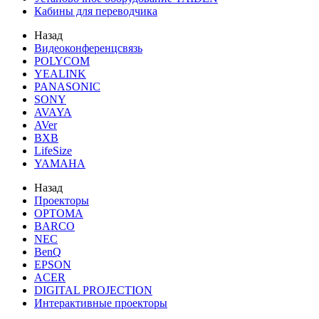
Кабины для переводчика
Назад
Видеоконференцсвязь
POLYCOM
YEALINK
PANASONIC
SONY
AVAYA
AVer
BXB
LifeSize
YAMAHA
Назад
Проекторы
OPTOMA
BARCO
NEC
BenQ
EPSON
ACER
DIGITAL PROJECTION
Интерактивные проекторы