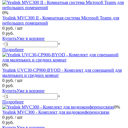
0%
Yealink MVC300 II - Комнатная система Microsoft Teams для
небольших помещений
0 руб.
/ шт
0 руб.
Купить
Уже в корзине
−
+
Подробнее
0%
Yealink UVC30-CP900-BYOD - Комплект для совещаний для
маленьких и средних комнат
0 руб.
/ шт
0 руб.
Купить
Уже в корзине
−
+
Подробнее
0%
Yealink MVC300 - Комплект для видеоконференцсвязи
0 руб.
/ шт
0 руб.
Купить
Уже в корзине