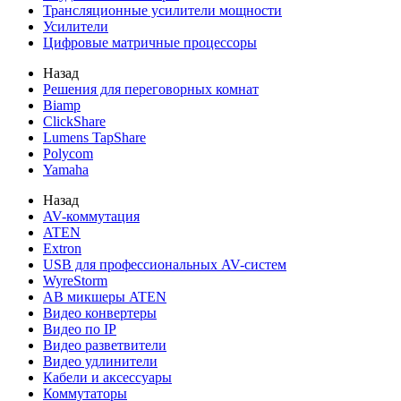
Трансляционные усилители мощности
Усилители
Цифровые матричные процессоры
Назад
Решения для переговорных комнат
Biamp
ClickShare
Lumens TapShare
Polycom
Yamaha
Назад
AV-коммутация
ATEN
Extron
USB для профессиональных AV-систем
WyreStorm
АВ микшеры ATEN
Видео конвертеры
Видео по IP
Видео разветвители
Видео удлинители
Кабели и аксессуары
Коммутаторы