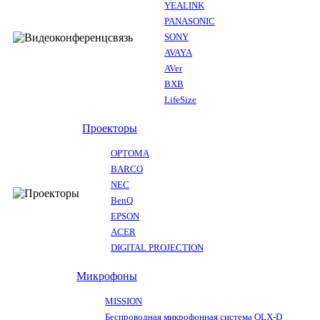
YEALINK
PANASONIC
SONY
AVAYA
AVer
BXB
LifeSize
Проекторы
OPTOMA
BARCO
NEC
BenQ
EPSON
ACER
DIGITAL PROJECTION
Микрофоны
MISSION
Беспроводная микрофонная система QLX-D