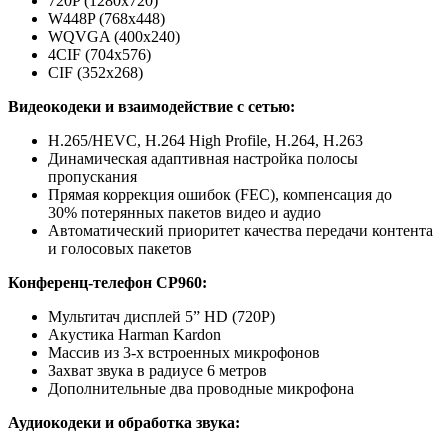
720P (1280x720)
W448P (768x448)
WQVGA (400x240)
4CIF (704x576)
CIF (352x268)
Видеокодеки и взаимодействие с сетью:
H.265/HEVC, H.264 High Profile, H.264, H.263
Динамическая адаптивная настройка полосы
пропускания
Прямая коррекция ошибок (FEC), компенсация до
30% потерянных пакетов видео и аудио
Автоматический приоритет качества передачи контента
и голосовых пакетов
Конференц-телефон CP960:
Мультитач дисплей 5” HD (720Р)
Акустика Harman Kardon
Массив из 3-х встроенных микрофонов
Захват звука в радиусе 6 метров
Дополнительные два проводные микрофона
Аудиокодеки и обработка звука: