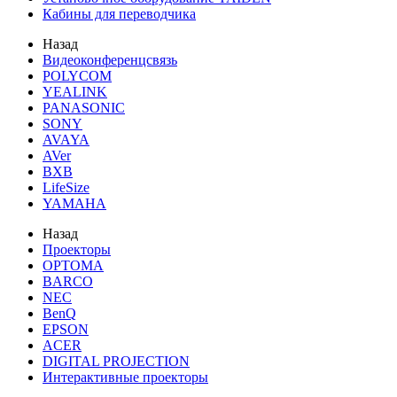
Кабины для переводчика
Назад
Видеоконференцсвязь
POLYCOM
YEALINK
PANASONIC
SONY
AVAYA
AVer
BXB
LifeSize
YAMAHA
Назад
Проекторы
OPTOMA
BARCO
NEC
BenQ
EPSON
ACER
DIGITAL PROJECTION
Интерактивные проекторы