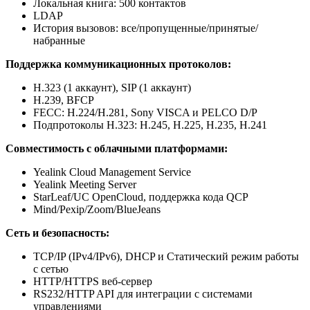
Локальная книга: 500 контактов
LDAP
История вызовов: все/пропущенные/принятые/
набранные
Поддержка коммуникационных протоколов:
H.323 (1 аккаунт), SIP (1 аккаунт)
H.239, BFCP
FECC: H.224/H.281, Sony VISCA и PELCO D/P
Подпротоколы H.323: H.245, H.225, H.235, H.241
Совместимость с облачными платформами:
Yealink Cloud Management Service
Yealink Meeting Server
StarLeaf/UC OpenCloud, поддержка кода QCP
Mind/Pexip/Zoom/BlueJeans
Сеть и безопасность:
TCP/IP (IPv4/IPv6), DHCP и Статический режим работы
с сетью
HTTP/HTTPS веб-сервер
RS232/HTTP API для интеграции с системами
управлениями