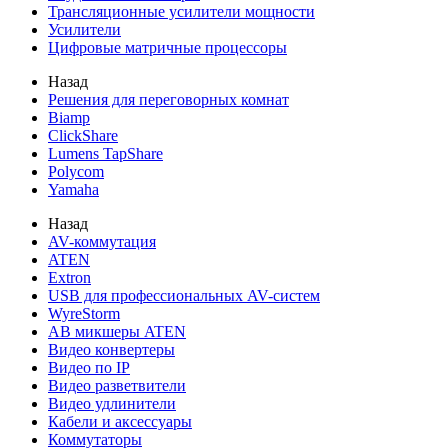
Трансляционные усилители мощности
Усилители
Цифровые матричные процессоры
Назад
Решения для переговорных комнат
Biamp
ClickShare
Lumens TapShare
Polycom
Yamaha
Назад
AV-коммутация
ATEN
Extron
USB для профессиональных AV-систем
WyreStorm
АВ микшеры ATEN
Видео конвертеры
Видео по IP
Видео разветвители
Видео удлинители
Кабели и аксессуары
Коммутаторы