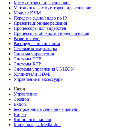
Коммутаторы видеосигналов
Матричные коммутаторы видеосигналов
Модули KVM
Передача аудио/видео по IP
Презентационные решения
Процессоры для видеостен
Процессоры обработки видеосигналов
Разветвители
Распределение питания
Сетевые коммутаторы
Система управления
Системы DTP
Системы XTP
Системы управления UNIZON
Удлинители HDMI
Управление и аксессуары
Назад
Управление
Crestron
Extron
Беспроводные сенсорные панели
Видео
Кнопочные панели
Контроллеры MediaLink