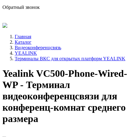
sale@avind.ru
Обратный звонок
8 (800) 333-68-66
Главная
Каталог
Видеоконференцсвязь
YEALINK
Терминалы ВКС для открытых платформ YEALINK
Yealink VC500-Phone-Wired-
WP - Терминал
видеоконференцсвязи для
конференц-комнат среднего
размера