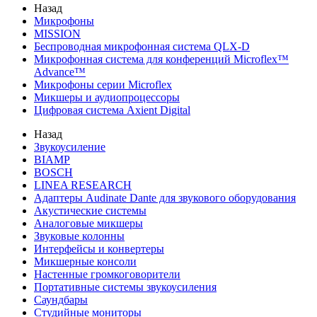
Назад
Микрофоны
MISSION
Беспроводная микрофонная система QLX-D
Микрофонная система для конференций Microflex™
Advance™
Микрофоны серии Microflex
Микшеры и аудиопроцессоры
Цифровая система Axient Digital
Назад
Звукоусиление
BIAMP
BOSCH
LINEA RESEARCH
Адаптеры Audinate Dante для звукового оборудования
Акустические системы
Аналоговые микшеры
Звуковые колонны
Интерфейсы и конвертеры
Микшерные консоли
Настенные громкоговорители
Портативные системы звукоусиления
Саундбары
Студийные мониторы