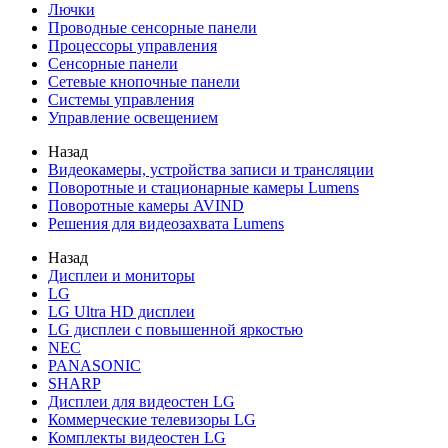
Лючки
Проводные сенсорные панели
Процессоры управления
Сенсорные панели
Сетевые кнопочные панели
Системы управления
Управление освещением
Назад
Видеокамеры, устройства записи и трансляции
Поворотные и стационарные камеры Lumens
Поворотные камеры AVIND
Решения для видеозахвата Lumens
Назад
Дисплеи и мониторы
LG
LG Ultra HD дисплеи
LG дисплеи с повышенной яркостью
NEC
PANASONIC
SHARP
Дисплеи для видеостен LG
Коммерческие телевизоры LG
Комплекты видеостен LG