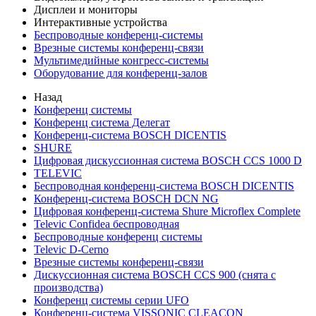
Дисплеи и мониторы
Интерактивные устройства
Беспроводные конференц-системы
Врезные системы конференц-связи
Мультимедийные конгресс-системы
Оборудование для конференц-залов
Назад
Конференц системы
Конференц система Делегат
Конференц-система BOSCH DICENTIS
SHURE
Цифровая дискуссионная система BOSCH CCS 1000 D
TELEVIC
Беспроводная конференц-система BOSCH DICENTIS
Конференц-система BOSCH DCN NG
Цифровая конференц-система Shure Microflex Complete
Televic Confidea беспроводная
Беспроводные конференц системы
Televic D-Cerno
Врезные системы конференц-связи
Дискуссионная система BOSCH CCS 900 (снята с
производства)
Конференц системы серии UFO
Конференц-система VISSONIC CLEACON