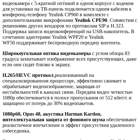
видеокамера с 5-кратной оптикой в одном корпусе с кодеком
для установки на ТВ-панель подключается одним кабелем к
конференц-телефону Yealink CP960 в комплекте с
дополнительными микрофонами
Yealink
CPE90
. Cовместим с
решениями других вендоров по протоколам SIP и H.323.
Поддержка записи видеоконференций на USB-накопитель. В
сочетании адаптерами Yealink WPP20 и Yealink
WF50 поддерживает беспроводную передачу контента.
Широкоугольная оптика видеокамеры
с углом обзора 83
градуса захватывает изображение всех присутствующих, даже
если они сидят близко к экрану.
H.265/HEVC протокол
,реализованный на
специализированном процессоре, эффективно сжимает и
обрабатывает видеоизображение, защищая от
нестабильностей в каналах связи. Передача видео четкостью
1080р обеспечивается в полосе пропускания от 512 кбит/с и
защищено от потерь до 30% видеопакетов.
1080р60, Opus 48, акустика Harman Kardon,
интеллектуальная защита от фонового шума
обеспечивают
реалистичное впечатление и эффект присутствия удаленного
собеседника.