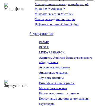
Микрофонная система для конференций
Microflex™ Advance™
Микрофоны серии Microflex
Микшеры и аудиопроцессоры
Цифровая система Axient Digital
Звукоусиление
BIAMP
BOSCH
LINEA RESEARCH
Адаптеры Audinate Dante для звукового
оборудования
Акустические системы
Аналоговые микшеры
Звуковые колонны
Интерфейсы и конвертеры
Микшерные консоли
Настенные громкоговорители
Портативные системы звукоусиления
Саундбары