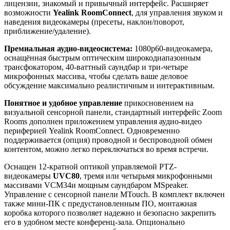
лицензии, знакомый и привычный интерфейс. Расширяет
возможности
Yealink RoomConnect
, для управления звуком и
наведения видеокамеры (пресеты, наклон/поворот,
приближение/удаление).
Премиальная аудио-видеосистема:
1080р60-видеокамера,
оснащённая быстрым оптическим широкодиапазонным
трансфокатором, 40-ваттный саундбар и три-четыре
микрофонных массива, чтобы сделать ваше деловое
обсуждение максимально реалистичным и интерактивным.
Понятное и удобное управление
прикосновением на
визуальной сенсорной панели, стандартный интерфейс Zoom
Rooms дополнен приложением управления аудио-видео
периферией Yealink RoomConnect. Одновременно
поддерживается (опция) проводной и беспроводной обмен
контентом, можно легко переключаться во время встречи.
Оснащен 12-кратной оптикой управляемой PTZ-
видеокамеры
UVC80
, тремя или четырьмя микрофонными
массивами VCM34и мощным саундбаром MSpeaker.
Управление с сенсорной панели MTouch. В комплект включен
также мини-ПК с предустановленным ПО, монтажная
коробка которого позволяет надежно и безопасно закрепить
его в удобном месте конференц-зала. Опционально