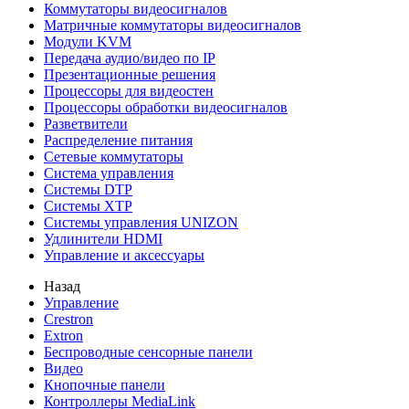
Коммутаторы видеосигналов
Матричные коммутаторы видеосигналов
Модули KVM
Передача аудио/видео по IP
Презентационные решения
Процессоры для видеостен
Процессоры обработки видеосигналов
Разветвители
Распределение питания
Сетевые коммутаторы
Система управления
Системы DTP
Системы XTP
Системы управления UNIZON
Удлинители HDMI
Управление и аксессуары
Назад
Управление
Crestron
Extron
Беспроводные сенсорные панели
Видео
Кнопочные панели
Контроллеры MediaLink