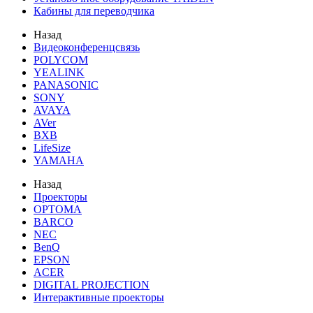
Кабины для переводчика
Назад
Видеоконференцсвязь
POLYCOM
YEALINK
PANASONIC
SONY
AVAYA
AVer
BXB
LifeSize
YAMAHA
Назад
Проекторы
OPTOMA
BARCO
NEC
BenQ
EPSON
ACER
DIGITAL PROJECTION
Интерактивные проекторы