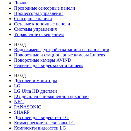
Лючки
Проводные сенсорные панели
Процессоры управления
Сенсорные панели
Сетевые кнопочные панели
Системы управления
Управление освещением
Назад
Видеокамеры, устройства записи и трансляции
Поворотные и стационарные камеры Lumens
Поворотные камеры AVIND
Решения для видеозахвата Lumens
Назад
Дисплеи и мониторы
LG
LG Ultra HD дисплеи
LG дисплеи с повышенной яркостью
NEC
PANASONIC
SHARP
Дисплеи для видеостен LG
Коммерческие телевизоры LG
Комплекты видеостен LG