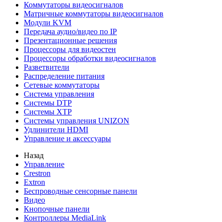
Коммутаторы видеосигналов
Матричные коммутаторы видеосигналов
Модули KVM
Передача аудио/видео по IP
Презентационные решения
Процессоры для видеостен
Процессоры обработки видеосигналов
Разветвители
Распределение питания
Сетевые коммутаторы
Система управления
Системы DTP
Системы XTP
Системы управления UNIZON
Удлинители HDMI
Управление и аксессуары
Назад
Управление
Crestron
Extron
Беспроводные сенсорные панели
Видео
Кнопочные панели
Контроллеры MediaLink