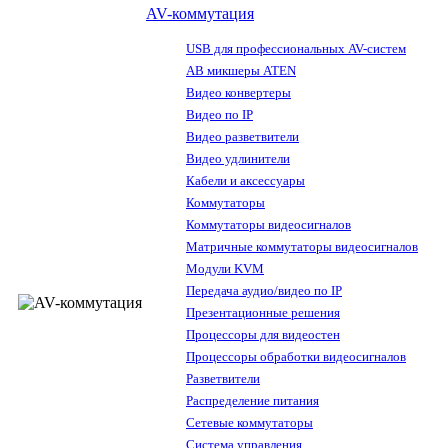
AV-коммутация
USB для профессиональных AV-систем
АВ микшеры ATEN
Видео конвертеры
Видео по IP
Видео разветвители
Видео удлинители
Кабели и аксессуары
Коммутаторы
Коммутаторы видеосигналов
Матричные коммутаторы видеосигналов
Модули KVM
Передача аудио/видео по IP
Презентационные решения
Процессоры для видеостен
Процессоры обработки видеосигналов
Разветвители
Распределение питания
Сетевые коммутаторы
Система управления