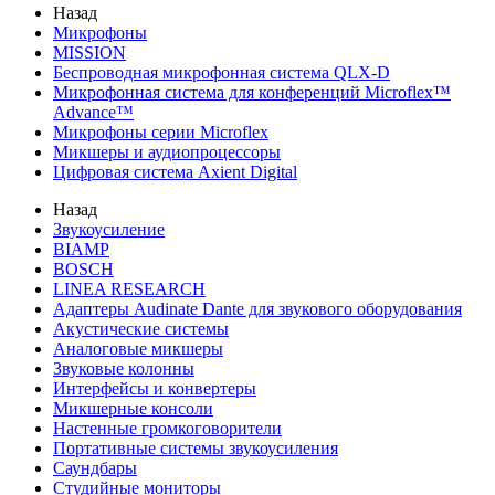
Назад
Микрофоны
MISSION
Беспроводная микрофонная система QLX-D
Микрофонная система для конференций Microflex™
Advance™
Микрофоны серии Microflex
Микшеры и аудиопроцессоры
Цифровая система Axient Digital
Назад
Звукоусиление
BIAMP
BOSCH
LINEA RESEARCH
Адаптеры Audinate Dante для звукового оборудования
Акустические системы
Аналоговые микшеры
Звуковые колонны
Интерфейсы и конвертеры
Микшерные консоли
Настенные громкоговорители
Портативные системы звукоусиления
Саундбары
Студийные мониторы