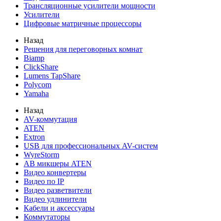
Трансляционные усилители мощности
Усилители
Цифровые матричные процессоры
Назад
Решения для переговорных комнат
Biamp
ClickShare
Lumens TapShare
Polycom
Yamaha
Назад
AV-коммутация
ATEN
Extron
USB для профессиональных AV-систем
WyreStorm
АВ микшеры ATEN
Видео конвертеры
Видео по IP
Видео разветвители
Видео удлинители
Кабели и аксессуары
Коммутаторы