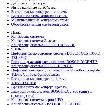
Дисплеи и мониторы
Интерактивные устройства
Беспроводные конференц-системы
Врезные системы конференц-связи
Мультимедийные конгресс-системы
Оборудование для конференц-залов
Назад
Конференц системы
Конференц система Делегат
Конференц-система BOSCH DICENTIS
SHURE
Цифровая дискуссионная система BOSCH CCS 1000 D
TELEVIC
Беспроводная конференц-система BOSCH DICENTIS
Конференц-система BOSCH DCN NG
Цифровая конференц-система Shure Microflex Complete
Televic Confidea беспроводная
Беспроводные конференц системы
Televic D-Cerno
Врезные системы конференц-связи
Дискуссионная система BOSCH CCS 900 (снята с
производства)
Конференц системы серии UFO
Конференц-система VISSONIC CLEACON