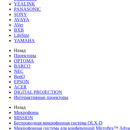
YEALINK
PANASONIC
SONY
AVAYA
AVer
BXB
LifeSize
YAMAHA
Назад
Проекторы
OPTOMA
BARCO
NEC
BenQ
EPSON
ACER
DIGITAL PROJECTION
Интерактивные проекторы
Назад
Микрофоны
MISSION
Беспроводная микрофонная система QLX-D
Микрофонная система для конференций Microflex™ Adv