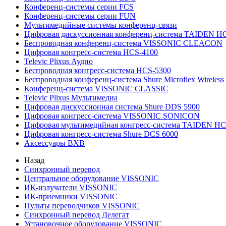
Конференц-системы серии FCS
Конференц-системы серии FUN
Мультимедийные системы конференц-связи
Цифровая дискуссионная конференц-система TAIDEN H
Беспроводная конференц-система VISSONIC CLEACON
Цифровая конгресс-система HCS-4100
Televic Plixus Аудио
Беспроводная конгресс-система HCS-5300
Беспроводная конференц-система Shure Microflex Wireless
Конференц-система VISSONIC CLASSIC
Televic Plixus Мультимедиа
Цифровая дискуссионная система Shure DDS 5900
Цифровая конгресс-система VISSONIC SONICON
Цифровая мультимедийная конгресс-система TAIDEN HC
Цифровая конгресс-система Shure DCS 6000
Аксессуары BXB
Назад
Синхронный перевод
Центральное оборудование VISSONIC
ИК-излучатели VISSONIC
ИК-приемники VISSONIC
Пульты переводчиков VISSONIC
Синхронный перевод Делегат
Установочное оборудование VISSONIC