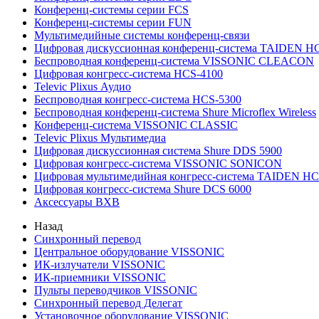
Конференц-системы серии FCS
Конференц-системы серии FUN
Мультимедийные системы конференц-связи
Цифровая дискуссионная конференц-система TAIDEN H
Беспроводная конференц-система VISSONIC CLEACON
Цифровая конгресс-система HCS-4100
Televic Plixus Аудио
Беспроводная конгресс-система HCS-5300
Беспроводная конференц-система Shure Microflex Wireless
Конференц-система VISSONIC CLASSIC
Televic Plixus Мультимедиа
Цифровая дискуссионная система Shure DDS 5900
Цифровая конгресс-система VISSONIC SONICON
Цифровая мультимедийная конгресс-система TAIDEN HC
Цифровая конгресс-система Shure DCS 6000
Аксессуары BXB
Назад
Синхронный перевод
Центральное оборудование VISSONIC
ИК-излучатели VISSONIC
ИК-приемники VISSONIC
Пульты переводчиков VISSONIC
Синхронный перевод Делегат
Установочное оборудование VISSONIC