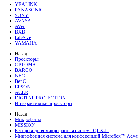
YEALINK
PANASONIC
SONY
AVAYA
AVer
BXB
LifeSize
YAMAHA
Назад
Проекторы
OPTOMA
BARCO
NEC
BenQ
EPSON
ACER
DIGITAL PROJECTION
Интерактивные проекторы
Назад
Микрофоны
MISSION
Беспроводная микрофонная система QLX-D
Микрофонная система для конференций Microflex™ Adv