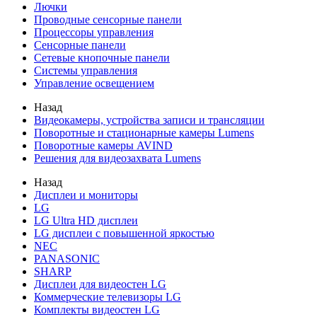
Лючки
Проводные сенсорные панели
Процессоры управления
Сенсорные панели
Сетевые кнопочные панели
Системы управления
Управление освещением
Назад
Видеокамеры, устройства записи и трансляции
Поворотные и стационарные камеры Lumens
Поворотные камеры AVIND
Решения для видеозахвата Lumens
Назад
Дисплеи и мониторы
LG
LG Ultra HD дисплеи
LG дисплеи с повышенной яркостью
NEC
PANASONIC
SHARP
Дисплеи для видеостен LG
Коммерческие телевизоры LG
Комплекты видеостен LG