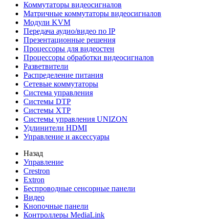
Коммутаторы видеосигналов
Матричные коммутаторы видеосигналов
Модули KVM
Передача аудио/видео по IP
Презентационные решения
Процессоры для видеостен
Процессоры обработки видеосигналов
Разветвители
Распределение питания
Сетевые коммутаторы
Система управления
Системы DTP
Системы XTP
Системы управления UNIZON
Удлинители HDMI
Управление и аксессуары
Назад
Управление
Crestron
Extron
Беспроводные сенсорные панели
Видео
Кнопочные панели
Контроллеры MediaLink