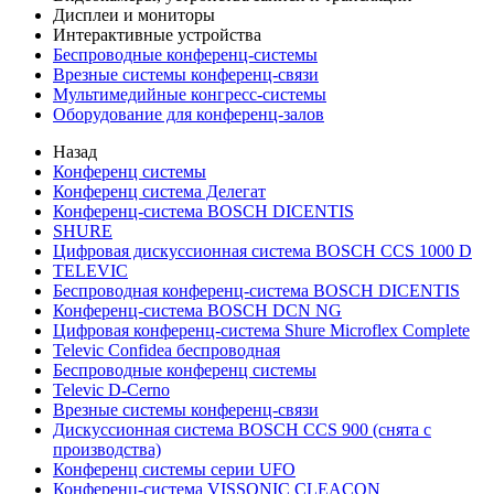
Дисплеи и мониторы
Интерактивные устройства
Беспроводные конференц-системы
Врезные системы конференц-связи
Мультимедийные конгресс-системы
Оборудование для конференц-залов
Назад
Конференц системы
Конференц система Делегат
Конференц-система BOSCH DICENTIS
SHURE
Цифровая дискуссионная система BOSCH CCS 1000 D
TELEVIC
Беспроводная конференц-система BOSCH DICENTIS
Конференц-система BOSCH DCN NG
Цифровая конференц-система Shure Microflex Complete
Televic Confidea беспроводная
Беспроводные конференц системы
Televic D-Cerno
Врезные системы конференц-связи
Дискуссионная система BOSCH CCS 900 (снята с
производства)
Конференц системы серии UFO
Конференц-система VISSONIC CLEACON