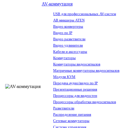
AV-коммутация
USB для профессиональных AV-систем
АВ микшеры ATEN
Видео конвертеры
Видео по IP
Видео разветвители
Видео удлинители
Кабели и аксессуары
Коммутаторы
Коммутаторы видеосигналов
Матричные коммутаторы видеосигналов
Модули KVM
Передача аудио/видео по IP
Презентационные решения
Процессоры для видеостен
Процессоры обработки видеосигналов
Разветвители
Распределение питания
Сетевые коммутаторы
Система управления