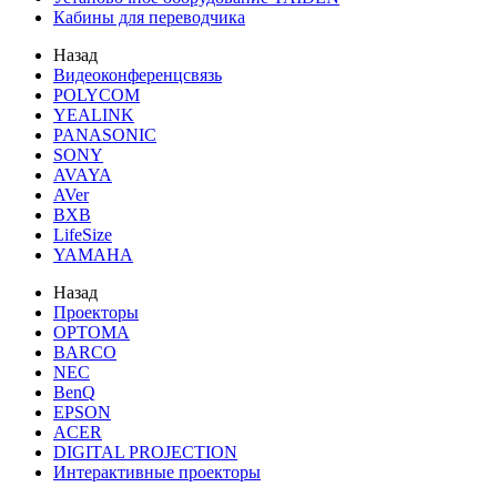
Кабины для переводчика
Назад
Видеоконференцсвязь
POLYCOM
YEALINK
PANASONIC
SONY
AVAYA
AVer
BXB
LifeSize
YAMAHA
Назад
Проекторы
OPTOMA
BARCO
NEC
BenQ
EPSON
ACER
DIGITAL PROJECTION
Интерактивные проекторы