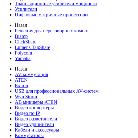
Трансляционные усилители мощности
Усилители
Цифровые матричные процессоры
Назад
Решения для переговорных комнат
Biamp
ClickShare
Lumens TapShare
Polycom
Yamaha
Назад
AV-коммутация
ATEN
Extron
USB для профессиональных AV-систем
WyreStorm
АВ микшеры ATEN
Видео конвертеры
Видео по IP
Видео разветвители
Видео удлинители
Кабели и аксессуары
Коммутаторы