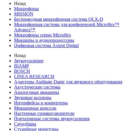
Назад
Микрофоны
MISSION
Беспроводная микрофонная система QLX-D
Микрофонная система для конференций Microflex™
Advance™
Микрофоны серии Microflex
Микшеры и аудиопроцессоры
Цифровая система Axient Digital
Назад
Звукоусиление
BIAMP
BOSCH
LINEA RESEARCH
Адаптеры Audinate Dante для звукового оборудования
Акустические системы
Аналоговые микшеры
Звуковые колонны
Интерфейсы и конвертеры
Микшерные консоли
Настенные громкоговорители
Портативные системы звукоусиления
Саундбары
Студийные мониторы