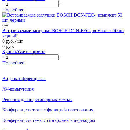
−
+
Подробнее
0%
Встраиваемые заглушки BOSCH DCN-FEC-, комплект 50 шт,
черный
0 руб.
/ шт
0 руб.
Купить
Уже в корзине
−
+
Подробнее
Видеоконференцсвязь
AV-коммутация
Решения для переговорных комнат
Конференц системы с функцией голосования
Конференц системы с синхронным переводом