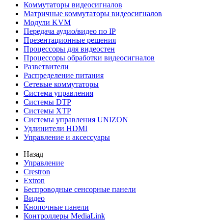
Коммутаторы видеосигналов
Матричные коммутаторы видеосигналов
Модули KVM
Передача аудио/видео по IP
Презентационные решения
Процессоры для видеостен
Процессоры обработки видеосигналов
Разветвители
Распределение питания
Сетевые коммутаторы
Система управления
Системы DTP
Системы XTP
Системы управления UNIZON
Удлинители HDMI
Управление и аксессуары
Назад
Управление
Crestron
Extron
Беспроводные сенсорные панели
Видео
Кнопочные панели
Контроллеры MediaLink