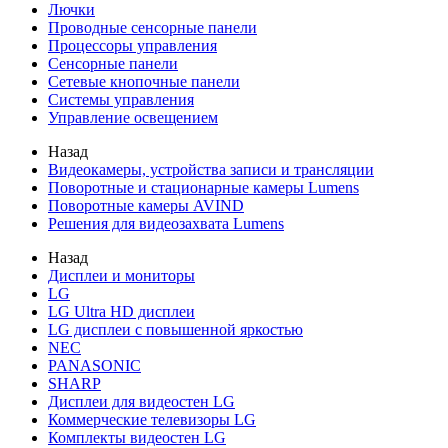
Лючки
Проводные сенсорные панели
Процессоры управления
Сенсорные панели
Сетевые кнопочные панели
Системы управления
Управление освещением
Назад
Видеокамеры, устройства записи и трансляции
Поворотные и стационарные камеры Lumens
Поворотные камеры AVIND
Решения для видеозахвата Lumens
Назад
Дисплеи и мониторы
LG
LG Ultra HD дисплеи
LG дисплеи с повышенной яркостью
NEC
PANASONIC
SHARP
Дисплеи для видеостен LG
Коммерческие телевизоры LG
Комплекты видеостен LG