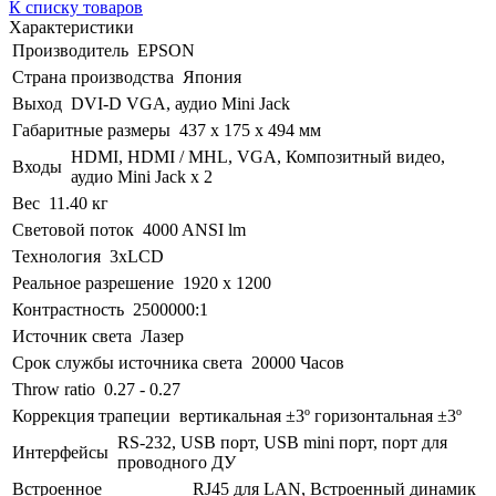
К списку товаров
Характеристики
Производитель
EPSON
Страна производства
Япония
Выход
DVI-D VGA, аудио Mini Jack
Габаритные размеры
437 x 175 x 494 мм
HDMI, HDMI / MHL, VGA, Композитный видео,
Входы
аудио Mini Jack x 2
Вес
11.40 кг
Световой поток
4000 ANSI lm
Технология
3xLCD
Реальное разрешение
1920 x 1200
Контрастность
2500000:1
Источник света
Лазер
Срок службы источника света
20000 Часов
Throw ratio
0.27 - 0.27
Коррекция трапеции
вертикальная ±3º горизонтальная ±3º
RS-232, USB порт, USB mini порт, порт для
Интерфейсы
проводного ДУ
Встроенное
RJ45 для LAN, Встроенный динамик