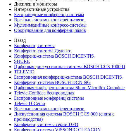
Дисплеи и мониторы
Интерактивные устройства
Беспроводные конференц-системы
Врезные системы конференц-связи
Мультимедийные конгресс-системы
Оборудование для конференц-залов
Назад
Конференц системы
Конференц система Делегат
Конференц-система BOSCH DICENTIS
SHURE
Цифровая дискуссионная система BOSCH CCS 1000 D
TELEVIC
Беспроводная конференц-система BOSCH DICENTIS
Конференц-система BOSCH DCN NG
Цифровая конференц-система Shure Microflex Complete
Televic Confidea беспроводная
Беспроводные конференц системы
Televic D-Cerno
Врезные системы конференц-связи
Дискуссионная система BOSCH CCS 900 (снята с
производства)
Конференц системы серии UFO
Конференц-система VISSONIC CLEACON