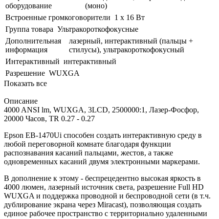
оборудование
(моно)
Встроенные громкоговорители
1 x 16 Вт
Группа товара
Ультракороткофокусные
Дополнительная
лазерный, интерактивный (пальцы +
информация
стилусы), ультракороткофокусный
Интерактивный
интерактивный
Разрешение
WUXGA
Показать все
Описание
4000 ANSI lm, WUXGA, 3LCD, 2500000:1, Лазер-Фосфор,
20000 Часов, TR 0.27 - 0.27
Epson EB-1470Ui способен создать интерактивную среду в
любой переговорной комнате благодаря функции
распознавания касаний пальцами, жестов, а также
одновременных касаний двумя электронными маркерами.
В дополнение к этому - беспрецедентно высокая яркость в
4000 люмен, лазерный источник света, разрешение Full HD
WUXGA и поддержка проводной и беспроводной сети (в т.ч.
дублирование экрана через Miracast), позволяющая создать
единое рабочее пространство с территориально удаленными