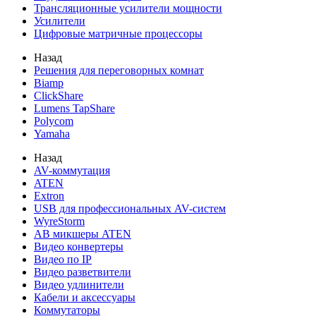
Трансляционные усилители мощности
Усилители
Цифровые матричные процессоры
Назад
Решения для переговорных комнат
Biamp
ClickShare
Lumens TapShare
Polycom
Yamaha
Назад
AV-коммутация
ATEN
Extron
USB для профессиональных AV-систем
WyreStorm
АВ микшеры ATEN
Видео конвертеры
Видео по IP
Видео разветвители
Видео удлинители
Кабели и аксессуары
Коммутаторы