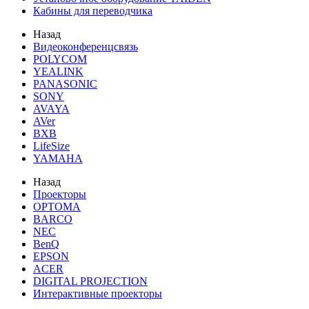
Кабины для переводчика
Назад
Видеоконференцсвязь
POLYCOM
YEALINK
PANASONIC
SONY
AVAYA
AVer
BXB
LifeSize
YAMAHA
Назад
Проекторы
OPTOMA
BARCO
NEC
BenQ
EPSON
ACER
DIGITAL PROJECTION
Интерактивные проекторы