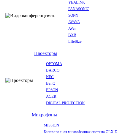
YEALINK
PANASONIC
SONY
AVAYA
AVer
BXB
LifeSize
Проекторы
OPTOMA
BARCO
NEC
BenQ
EPSON
ACER
DIGITAL PROJECTION
Микрофоны
MISSION
Беспроводная микрофонная система QLX-D