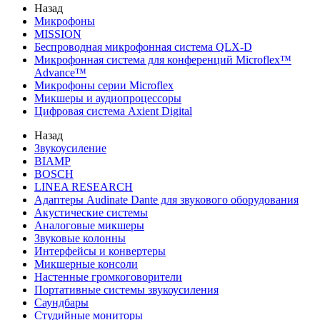
Назад
Микрофоны
MISSION
Беспроводная микрофонная система QLX-D
Микрофонная система для конференций Microflex™
Advance™
Микрофоны серии Microflex
Микшеры и аудиопроцессоры
Цифровая система Axient Digital
Назад
Звукоусиление
BIAMP
BOSCH
LINEA RESEARCH
Адаптеры Audinate Dante для звукового оборудования
Акустические системы
Аналоговые микшеры
Звуковые колонны
Интерфейсы и конвертеры
Микшерные консоли
Настенные громкоговорители
Портативные системы звукоусиления
Саундбары
Студийные мониторы