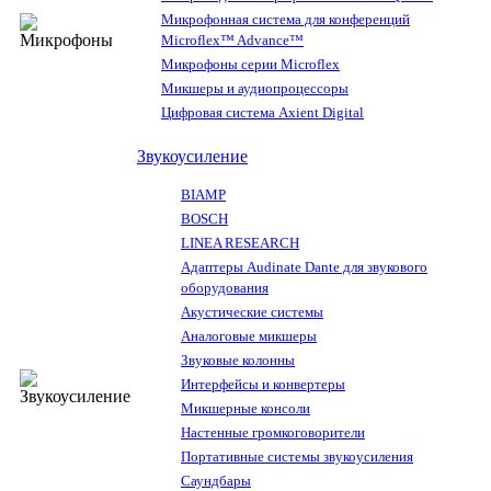
Микрофонная система для конференций
Microflex™ Advance™
Микрофоны серии Microflex
Микшеры и аудиопроцессоры
Цифровая система Axient Digital
Звукоусиление
BIAMP
BOSCH
LINEA RESEARCH
Адаптеры Audinate Dante для звукового
оборудования
Акустические системы
Аналоговые микшеры
Звуковые колонны
Интерфейсы и конвертеры
Микшерные консоли
Настенные громкоговорители
Портативные системы звукоусиления
Саундбары