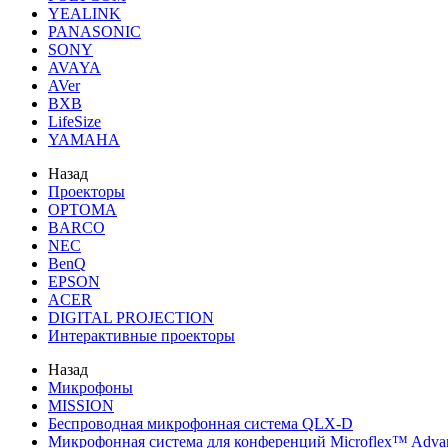
YEALINK
PANASONIC
SONY
AVAYA
AVer
BXB
LifeSize
YAMAHA
Назад
Проекторы
OPTOMA
BARCO
NEC
BenQ
EPSON
ACER
DIGITAL PROJECTION
Интерактивные проекторы
Назад
Микрофоны
MISSION
Беспроводная микрофонная система QLX-D
Микрофонная система для конференций Microflex™ Adv