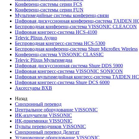
Конференц-системы серии FCS
Конференц-системы серии FUN
Мультимедийные системы конференц-связи
Цифровая дискуссионная конференц-система TAIDEN H
Беспроводная конференц-система VISSONIC CLEACON
Цифровая конгресс-система HCS-4100
Televic Plixus Аудио
Беспроводная конгресс-система HCS-5300
Беспроводная конференц-система Shure Microflex Wireless
Конференц-система VISSONIC CLASSIC
Televic Plixus Мультимедиа
Цифровая дискуссионная система Shure DDS 5900
Цифровая конгресс-система VISSONIC SONICON
Цифровая мультимедийная конгресс-система TAIDEN HC
Цифровая конгресс-система Shure DCS 6000
Аксессуары BXB
Назад
Синхронный перевод
Центральное оборудование VISSONIC
ИК-излучатели VISSONIC
ИК-приемники VISSONIC
Пульты переводчиков VISSONIC
Синхронный перевод Делегат
Установочное оборудование VISSONIC