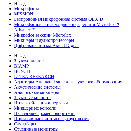
Назад
Микрофоны
MISSION
Беспроводная микрофонная система QLX-D
Микрофонная система для конференций Microflex™
Advance™
Микрофоны серии Microflex
Микшеры и аудиопроцессоры
Цифровая система Axient Digital
Назад
Звукоусиление
BIAMP
BOSCH
LINEA RESEARCH
Адаптеры Audinate Dante для звукового оборудования
Акустические системы
Аналоговые микшеры
Звуковые колонны
Интерфейсы и конвертеры
Микшерные консоли
Настенные громкоговорители
Портативные системы звукоусиления
Саундбары
Студийные мониторы