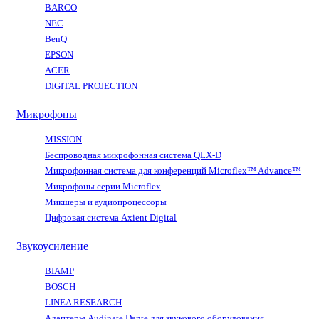
BARCO
NEC
BenQ
EPSON
ACER
DIGITAL PROJECTION
Микрофоны
MISSION
Беспроводная микрофонная система QLX-D
Микрофонная система для конференций Microflex™ Advance™
Микрофоны серии Microflex
Микшеры и аудиопроцессоры
Цифровая система Axient Digital
Звукоусиление
BIAMP
BOSCH
LINEA RESEARCH
Адаптеры Audinate Dante для звукового оборудования