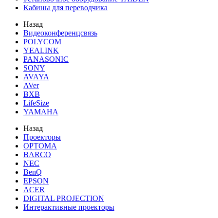
Кабины для переводчика
Назад
Видеоконференцсвязь
POLYCOM
YEALINK
PANASONIC
SONY
AVAYA
AVer
BXB
LifeSize
YAMAHA
Назад
Проекторы
OPTOMA
BARCO
NEC
BenQ
EPSON
ACER
DIGITAL PROJECTION
Интерактивные проекторы