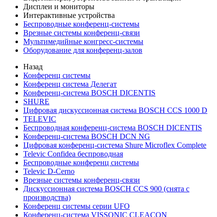
Дисплеи и мониторы
Интерактивные устройства
Беспроводные конференц-системы
Врезные системы конференц-связи
Мультимедийные конгресс-системы
Оборудование для конференц-залов
Назад
Конференц системы
Конференц система Делегат
Конференц-система BOSCH DICENTIS
SHURE
Цифровая дискуссионная система BOSCH CCS 1000 D
TELEVIC
Беспроводная конференц-система BOSCH DICENTIS
Конференц-система BOSCH DCN NG
Цифровая конференц-система Shure Microflex Complete
Televic Confidea беспроводная
Беспроводные конференц системы
Televic D-Cerno
Врезные системы конференц-связи
Дискуссионная система BOSCH CCS 900 (снята с
производства)
Конференц системы серии UFO
Конференц-система VISSONIC CLEACON