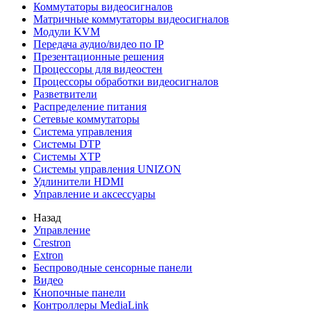
Коммутаторы видеосигналов
Матричные коммутаторы видеосигналов
Модули KVM
Передача аудио/видео по IP
Презентационные решения
Процессоры для видеостен
Процессоры обработки видеосигналов
Разветвители
Распределение питания
Сетевые коммутаторы
Система управления
Системы DTP
Системы XTP
Системы управления UNIZON
Удлинители HDMI
Управление и аксессуары
Назад
Управление
Crestron
Extron
Беспроводные сенсорные панели
Видео
Кнопочные панели
Контроллеры MediaLink