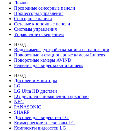
Лючки
Проводные сенсорные панели
Процессоры управления
Сенсорные панели
Сетевые кнопочные панели
Системы управления
Управление освещением
Назад
Видеокамеры, устройства записи и трансляции
Поворотные и стационарные камеры Lumens
Поворотные камеры AVIND
Решения для видеозахвата Lumens
Назад
Дисплеи и мониторы
LG
LG Ultra HD дисплеи
LG дисплеи с повышенной яркостью
NEC
PANASONIC
SHARP
Дисплеи для видеостен LG
Коммерческие телевизоры LG
Комплекты видеостен LG