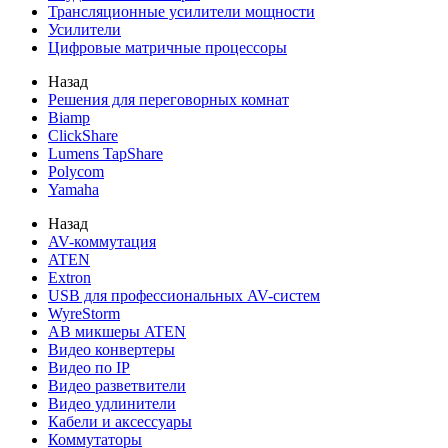
Трансляционные усилители мощности
Усилители
Цифровые матричные процессоры
Назад
Решения для переговорных комнат
Biamp
ClickShare
Lumens TapShare
Polycom
Yamaha
Назад
AV-коммутация
ATEN
Extron
USB для профессиональных AV-систем
WyreStorm
АВ микшеры ATEN
Видео конвертеры
Видео по IP
Видео разветвители
Видео удлинители
Кабели и аксессуары
Коммутаторы