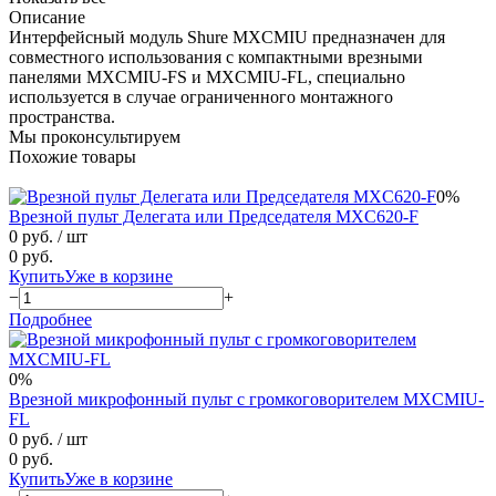
Описание
Интерфейсный модуль Shure MXCMIU предназначен для
совместного использования с компактными врезными
панелями MXCMIU-FS и MXCMIU-FL, специально
используется в случае ограниченного монтажного
пространства.
Мы проконсультируем
Похожие товары
0%
Врезной пульт Делегата или Председателя MXC620-F
0 руб.
/ шт
0 руб.
Купить
Уже в корзине
−
+
Подробнее
0%
Врезной микрофонный пульт с громкоговорителем MXCMIU-
FL
0 руб.
/ шт
0 руб.
Купить
Уже в корзине