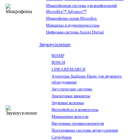
Микрофонная система для конференций
Microflex™ Advance™
Микрофоны серии Microflex
Микшеры и аудиопроцессоры
Цифровая система Axient Digital
Звукоусиление
BIAMP
BOSCH
LINEA RESEARCH
Адаптеры Audinate Dante для звукового
оборудования
Акустические системы
Аналоговые микшеры
Звуковые колонны
Интерфейсы и конвертеры
Микшерные консоли
Настенные громкоговорители
Портативные системы звукоусиления
Саундбары