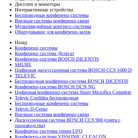
Дисплеи и мониторы
Интерактивные устройства
Беспроводные конференц-системы
Врезные системы конференц-связи
Мультимедийные конгресс-системы
Оборудование для конференц-залов
Назад
Конференц системы
Конференц система Делегат
Конференц-система BOSCH DICENTIS
SHURE
Цифровая дискуссионная система BOSCH CCS 1000 D
TELEVIC
Беспроводная конференц-система BOSCH DICENTIS
Конференц-система BOSCH DCN NG
Цифровая конференц-система Shure Microflex Complete
Televic Confidea беспроводная
Беспроводные конференц системы
Televic D-Cerno
Врезные системы конференц-связи
Дискуссионная система BOSCH CCS 900 (снята с
производства)
Конференц системы серии UFO
Конференц-система VISSONIC CLEACON