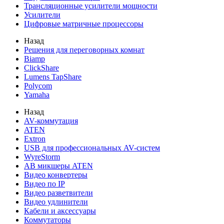
Трансляционные усилители мощности
Усилители
Цифровые матричные процессоры
Назад
Решения для переговорных комнат
Biamp
ClickShare
Lumens TapShare
Polycom
Yamaha
Назад
AV-коммутация
ATEN
Extron
USB для профессиональных AV-систем
WyreStorm
АВ микшеры ATEN
Видео конвертеры
Видео по IP
Видео разветвители
Видео удлинители
Кабели и аксессуары
Коммутаторы