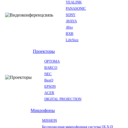
YEALINK
PANASONIC
SONY
AVAYA
AVer
BXB
LifeSize
Проекторы
OPTOMA
BARCO
NEC
BenQ
EPSON
ACER
DIGITAL PROJECTION
Микрофоны
MISSION
Беспроводная микрофонная система QLX-D