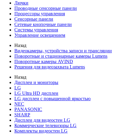
Лючки
Проводные сенсорные панели
Процессоры управления
Сенсорные панели
Сетевые кнопочные панели
Системы управления
Управление освещением
Назад
Видеокамеры, устройства записи и трансляции
Поворотные и стационарные камеры Lumens
Поворотные камеры AVIND
Решения для видеозахвата Lumens
Назад
Дисплеи и мониторы
LG
LG Ultra HD дисплеи
LG дисплеи с повышенной яркостью
NEC
PANASONIC
SHARP
Дисплеи для видеостен LG
Коммерческие телевизоры LG
Комплекты видеостен LG