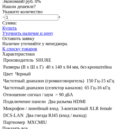
Экономия
0 руб.
0%
Нашли дешевле?
Укажите количество
−
+
Сумма:
Купить
Уточнить наличие и цену
Оставить заявку
Наличие уточняйте у менеджера.
К списку товаров
Характеристики
Производитель
SHURE
Размеры (В x Ш х Г)
40 x 140 x 84 мм, без кронштейна
Цвет
Черный
Частотный диапазон (громкоговоритель)
150 Гц-15 кГц
Частотный диапазон (селектор каналов)
65 Гц-16 кГц
Отношение сигнал / шум
> 90 дБА
Подключение панели
Два разъема HDMI
Микрофон / линейный вход
3-контактный XLR female
DCS-LAN
Два гнезда RJ45 (вход / выход)
Партномер
MXCMIU
Показать все