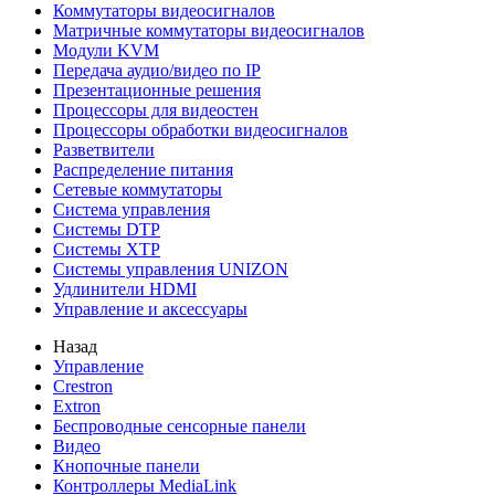
Коммутаторы видеосигналов
Матричные коммутаторы видеосигналов
Модули KVM
Передача аудио/видео по IP
Презентационные решения
Процессоры для видеостен
Процессоры обработки видеосигналов
Разветвители
Распределение питания
Сетевые коммутаторы
Система управления
Системы DTP
Системы XTP
Системы управления UNIZON
Удлинители HDMI
Управление и аксессуары
Назад
Управление
Crestron
Extron
Беспроводные сенсорные панели
Видео
Кнопочные панели
Контроллеры MediaLink