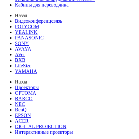
Кабины для переводчика
Назад
Видеоконференцсвязь
POLYCOM
YEALINK
PANASONIC
SONY
AVAYA
AVer
BXB
LifeSize
YAMAHA
Назад
Проекторы
OPTOMA
BARCO
NEC
BenQ
EPSON
ACER
DIGITAL PROJECTION
Интерактивные проекторы