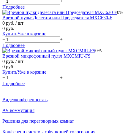
−
+
Подробнее
0%
Врезной пульт Делегата или Председателя MXC630-F
0 руб.
/ шт
0 руб.
Купить
Уже в корзине
−
+
Подробнее
0%
Врезной микрофонный пульт MXCMIU-FS
0 руб.
/ шт
0 руб.
Купить
Уже в корзине
−
+
Подробнее
Видеоконференцсвязь
AV-коммутация
Решения для переговорных комнат
Конференц системы с функцией голосования