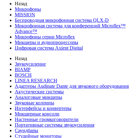
Назад
Микрофоны
MISSION
Беспроводная микрофонная система QLX-D
Микрофонная система для конференций Microflex™
Advance™
Микрофоны серии Microflex
Микшеры и аудиопроцессоры
Цифровая система Axient Digital
Назад
Звукоусиление
BIAMP
BOSCH
LINEA RESEARCH
Адаптеры Audinate Dante для звукового оборудования
Акустические системы
Аналоговые микшеры
Звуковые колонны
Интерфейсы и конвертеры
Микшерные консоли
Настенные громкоговорители
Портативные системы звукоусиления
Саундбары
Студийные мониторы