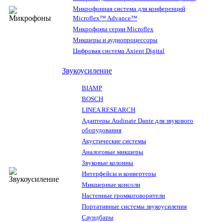
Микрофонная система для конференций
Microflex™ Advance™
Микрофоны серии Microflex
Микшеры и аудиопроцессоры
Цифровая система Axient Digital
Звукоусиление
BIAMP
BOSCH
LINEA RESEARCH
Адаптеры Audinate Dante для звукового
оборудования
Акустические системы
Аналоговые микшеры
Звуковые колонны
Интерфейсы и конвертеры
Микшерные консоли
Настенные громкоговорители
Портативные системы звукоусиления
Саундбары