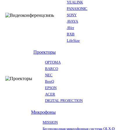
YEALINK
PANASONIC
SONY
AVAYA
AVer
BXB
LifeSize
Проекторы
OPTOMA
BARCO
NEC
BenQ
EPSON
ACER
DIGITAL PROJECTION
Микрофоны
MISSION
Беспроводная микрофонная система QLX-D