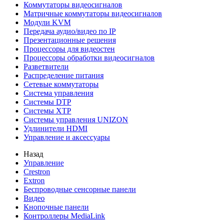
Коммутаторы видеосигналов
Матричные коммутаторы видеосигналов
Модули KVM
Передача аудио/видео по IP
Презентационные решения
Процессоры для видеостен
Процессоры обработки видеосигналов
Разветвители
Распределение питания
Сетевые коммутаторы
Система управления
Системы DTP
Системы XTP
Системы управления UNIZON
Удлинители HDMI
Управление и аксессуары
Назад
Управление
Crestron
Extron
Беспроводные сенсорные панели
Видео
Кнопочные панели
Контроллеры MediaLink