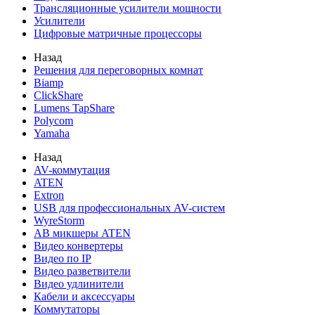
Трансляционные усилители мощности
Усилители
Цифровые матричные процессоры
Назад
Решения для переговорных комнат
Biamp
ClickShare
Lumens TapShare
Polycom
Yamaha
Назад
AV-коммутация
ATEN
Extron
USB для профессиональных AV-систем
WyreStorm
АВ микшеры ATEN
Видео конвертеры
Видео по IP
Видео разветвители
Видео удлинители
Кабели и аксессуары
Коммутаторы