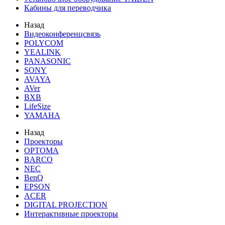
Кабины для переводчика
Назад
Видеоконференцсвязь
POLYCOM
YEALINK
PANASONIC
SONY
AVAYA
AVer
BXB
LifeSize
YAMAHA
Назад
Проекторы
OPTOMA
BARCO
NEC
BenQ
EPSON
ACER
DIGITAL PROJECTION
Интерактивные проекторы