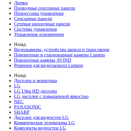
Лючки
Проводные сенсорные панели
Процессоры управления
Сенсорные панели
Сетевые кнопочные панели
Системы управления
Управление освещением
Назад
Видеокамеры, устройства записи и трансляции
Поворотные и стационарные камеры Lumens
Поворотные камеры AVIND
Решения для видеозахвата Lumens
Назад
Дисплеи и мониторы
LG
LG Ultra HD дисплеи
LG дисплеи с повышенной яркостью
NEC
PANASONIC
SHARP
Дисплеи для видеостен LG
Коммерческие телевизоры LG
Комплекты видеостен LG