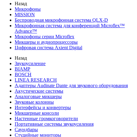
Назад
Микрофоны
MISSION
Беспроводная микрофонная система QLX-D
Микрофонная система для конференций Microflex™
Advance™
Микрофоны серии Microflex
Микшеры и аудиопроцессоры
Цифровая система Axient Digital
Назад
Звукоусиление
BIAMP
BOSCH
LINEA RESEARCH
Адаптеры Audinate Dante для звукового оборудования
Акустические системы
Аналоговые микшеры
Звуковые колонны
Интерфейсы и конвертеры
Микшерные консоли
Настенные громкоговорители
Портативные системы звукоусиления
Саундбары
Студийные мониторы