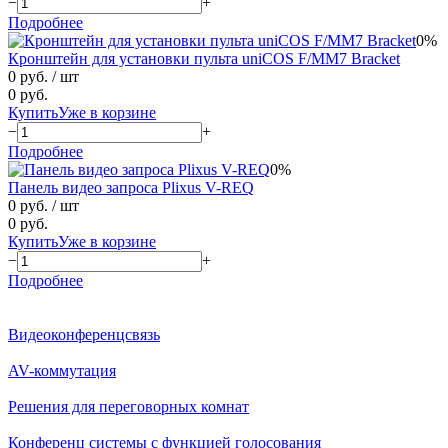
−
+
Подробнее
0%
Кронштейн для установки пульта uniCOS F/MM7 Bracket
0 руб.
/ шт
0 руб.
Купить
Уже в корзине
−
+
Подробнее
0%
Панель видео запроса Plixus V-REQ
0 руб.
/ шт
0 руб.
Купить
Уже в корзине
−
+
Подробнее
Видеоконференцсвязь
AV-коммутация
Решения для переговорных комнат
Конференц системы с функцией голосования