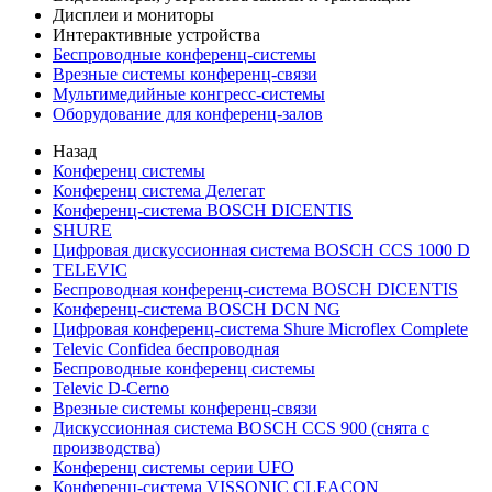
Дисплеи и мониторы
Интерактивные устройства
Беспроводные конференц-системы
Врезные системы конференц-связи
Мультимедийные конгресс-системы
Оборудование для конференц-залов
Назад
Конференц системы
Конференц система Делегат
Конференц-система BOSCH DICENTIS
SHURE
Цифровая дискуссионная система BOSCH CCS 1000 D
TELEVIC
Беспроводная конференц-система BOSCH DICENTIS
Конференц-система BOSCH DCN NG
Цифровая конференц-система Shure Microflex Complete
Televic Confidea беспроводная
Беспроводные конференц системы
Televic D-Cerno
Врезные системы конференц-связи
Дискуссионная система BOSCH CCS 900 (снята с
производства)
Конференц системы серии UFO
Конференц-система VISSONIC CLEACON