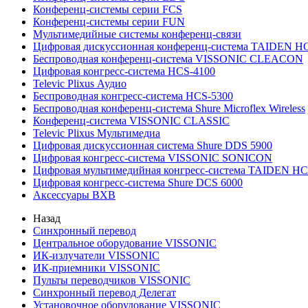
Конференц-системы серии FCS
Конференц-системы серии FUN
Мультимедийные системы конференц-связи
Цифровая дискуссионная конференц-система TAIDEN H
Беспроводная конференц-система VISSONIC CLEACON
Цифровая конгресс-система HCS-4100
Televic Plixus Аудио
Беспроводная конгресс-система HCS-5300
Беспроводная конференц-система Shure Microflex Wireless
Конференц-система VISSONIC CLASSIC
Televic Plixus Мультимедиа
Цифровая дискуссионная система Shure DDS 5900
Цифровая конгресс-система VISSONIC SONICON
Цифровая мультимедийная конгресс-система TAIDEN HC
Цифровая конгресс-система Shure DCS 6000
Аксессуары BXB
Назад
Синхронный перевод
Центральное оборудование VISSONIC
ИК-излучатели VISSONIC
ИК-приемники VISSONIC
Пульты переводчиков VISSONIC
Синхронный перевод Делегат
Установочное оборудование VISSONIC