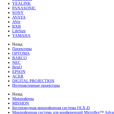
YEALINK
PANASONIC
SONY
AVAYA
AVer
BXB
LifeSize
YAMAHA
Назад
Проекторы
OPTOMA
BARCO
NEC
BenQ
EPSON
ACER
DIGITAL PROJECTION
Интерактивные проекторы
Назад
Микрофоны
MISSION
Беспроводная микрофонная система QLX-D
Микрофонная система для конференций Microflex™ Adv