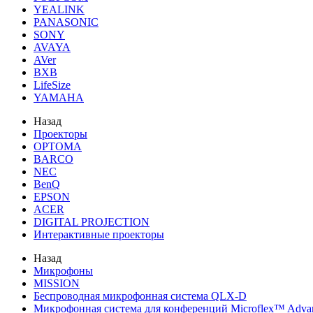
YEALINK
PANASONIC
SONY
AVAYA
AVer
BXB
LifeSize
YAMAHA
Назад
Проекторы
OPTOMA
BARCO
NEC
BenQ
EPSON
ACER
DIGITAL PROJECTION
Интерактивные проекторы
Назад
Микрофоны
MISSION
Беспроводная микрофонная система QLX-D
Микрофонная система для конференций Microflex™ Adv