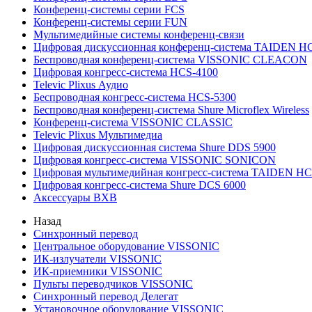
Конференц-системы серии FCS
Конференц-системы серии FUN
Мультимедийные системы конференц-связи
Цифровая дискуссионная конференц-система TAIDEN H
Беспроводная конференц-система VISSONIC CLEACON
Цифровая конгресс-система HCS-4100
Televic Plixus Аудио
Беспроводная конгресс-система HCS-5300
Беспроводная конференц-система Shure Microflex Wireless
Конференц-система VISSONIC CLASSIC
Televic Plixus Мультимедиа
Цифровая дискуссионная система Shure DDS 5900
Цифровая конгресс-система VISSONIC SONICON
Цифровая мультимедийная конгресс-система TAIDEN HC
Цифровая конгресс-система Shure DCS 6000
Аксессуары BXB
Назад
Синхронный перевод
Центральное оборудование VISSONIC
ИК-излучатели VISSONIC
ИК-приемники VISSONIC
Пульты переводчиков VISSONIC
Синхронный перевод Делегат
Установочное оборудование VISSONIC