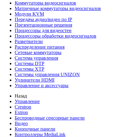
Коммутаторы видеосигналов
Матричные коммутаторы видеосигналов
Модули KVM
Передача аудио/видео по IP
Презентационные решения
Процессоры для видеостен
Процессоры обработки видеосигналов
Разветвители
Распределение питания
Сетевые коммутаторы
Система управления
Системы DTP
Системы XTP
Системы управления UNIZON
Удлинители HDMI
Управление и аксессуары
Назад
Управление
Crestron
Extron
Беспроводные сенсорные панели
Видео
Кнопочные панели
Контроллеры MediaLink