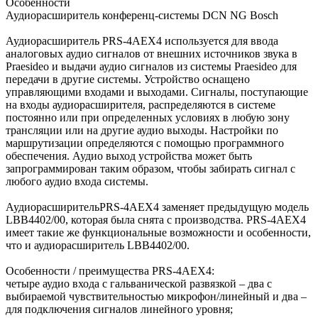
Особенности
Аудиорасширитель конференц-системы DCN NG Bosch
Аудиорасширитель PRS-4AEX4 используется для ввода
аналоговых аудио сигналов от внешних источников звука в
Praesideo и выдачи аудио сигналов из системы Praesideo для
передачи в другие системы. Устройство оснащено
управляющими входами и выходами. Сигналы, поступающие
на входы аудиорасширителя, распределяются в системе
постоянно или при определенных условиях в любую зону
трансляции или на другие аудио выходы. Настройки по
маршрутизации определяются с помощью программного
обеспечения. Аудио выход устройства может быть
запрограммирован таким образом, чтобы забирать сигнал с
любого аудио входа системы.
АудиорасширительPRS-4AEX4 заменяет предыдущую модель
LBB4402/00, которая была снята с производства. PRS-4AEX4
имеет такие же функциональные возможности и особенности,
что и аудиорасширитель LBB4402/00.
Особенности / преимущества PRS-4AEX4:
четыре аудио входа с гальванической развязкой – два с
выбираемой чувствительностью микрофон/линейный и два –
для подключения сигналов линейного уровня;