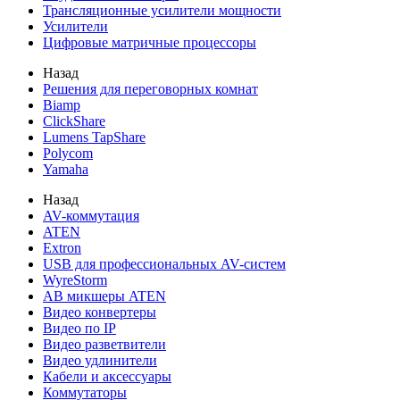
Трансляционные усилители мощности
Усилители
Цифровые матричные процессоры
Назад
Решения для переговорных комнат
Biamp
ClickShare
Lumens TapShare
Polycom
Yamaha
Назад
AV-коммутация
ATEN
Extron
USB для профессиональных AV-систем
WyreStorm
АВ микшеры ATEN
Видео конвертеры
Видео по IP
Видео разветвители
Видео удлинители
Кабели и аксессуары
Коммутаторы