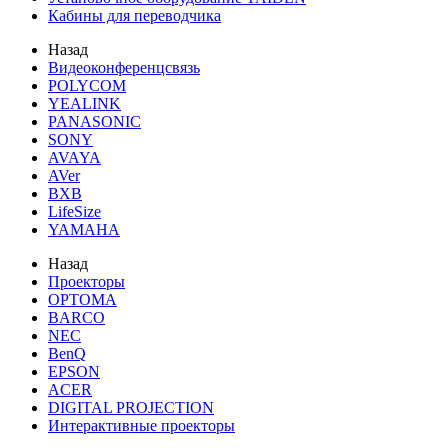
Кабины для переводчика
Назад
Видеоконференцсвязь
POLYCOM
YEALINK
PANASONIC
SONY
AVAYA
AVer
BXB
LifeSize
YAMAHA
Назад
Проекторы
OPTOMA
BARCO
NEC
BenQ
EPSON
ACER
DIGITAL PROJECTION
Интерактивные проекторы