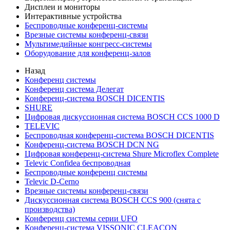
Дисплеи и мониторы
Интерактивные устройства
Беспроводные конференц-системы
Врезные системы конференц-связи
Мультимедийные конгресс-системы
Оборудование для конференц-залов
Назад
Конференц системы
Конференц система Делегат
Конференц-система BOSCH DICENTIS
SHURE
Цифровая дискуссионная система BOSCH CCS 1000 D
TELEVIC
Беспроводная конференц-система BOSCH DICENTIS
Конференц-система BOSCH DCN NG
Цифровая конференц-система Shure Microflex Complete
Televic Confidea беспроводная
Беспроводные конференц системы
Televic D-Cerno
Врезные системы конференц-связи
Дискуссионная система BOSCH CCS 900 (снята с
производства)
Конференц системы серии UFO
Конференц-система VISSONIC CLEACON