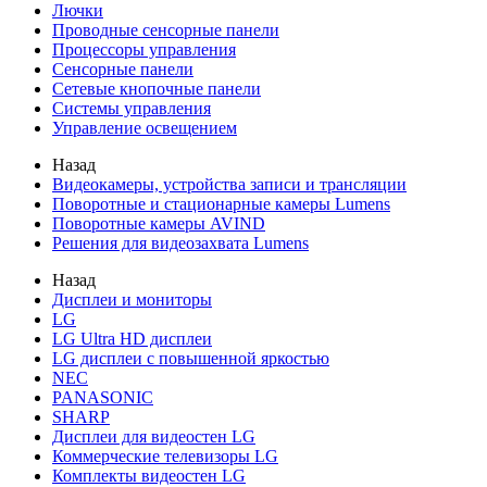
Лючки
Проводные сенсорные панели
Процессоры управления
Сенсорные панели
Сетевые кнопочные панели
Системы управления
Управление освещением
Назад
Видеокамеры, устройства записи и трансляции
Поворотные и стационарные камеры Lumens
Поворотные камеры AVIND
Решения для видеозахвата Lumens
Назад
Дисплеи и мониторы
LG
LG Ultra HD дисплеи
LG дисплеи с повышенной яркостью
NEC
PANASONIC
SHARP
Дисплеи для видеостен LG
Коммерческие телевизоры LG
Комплекты видеостен LG