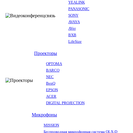
YEALINK
PANASONIC
SONY
AVAYA
AVer
BXB
LifeSize
Проекторы
OPTOMA
BARCO
NEC
BenQ
EPSON
ACER
DIGITAL PROJECTION
Микрофоны
MISSION
Беспроводная микрофонная система QLX-D