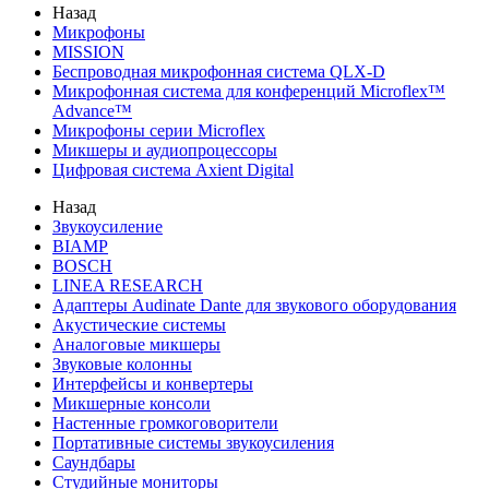
Назад
Микрофоны
MISSION
Беспроводная микрофонная система QLX-D
Микрофонная система для конференций Microflex™
Advance™
Микрофоны серии Microflex
Микшеры и аудиопроцессоры
Цифровая система Axient Digital
Назад
Звукоусиление
BIAMP
BOSCH
LINEA RESEARCH
Адаптеры Audinate Dante для звукового оборудования
Акустические системы
Аналоговые микшеры
Звуковые колонны
Интерфейсы и конвертеры
Микшерные консоли
Настенные громкоговорители
Портативные системы звукоусиления
Саундбары
Студийные мониторы