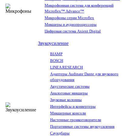
Микрофонная система для конференций
Microflex™ Advance™
Микрофоны серии Microflex
Микшеры и аудиопроцессоры
Цифровая система Axient Digital
Звукоусиление
BIAMP
BOSCH
LINEA RESEARCH
Адаптеры Audinate Dante для звукового
оборудования
Акустические системы
Аналоговые микшеры
Звуковые колонны
Интерфейсы и конвертеры
Микшерные консоли
Настенные громкоговорители
Портативные системы звукоусиления
Саундбары