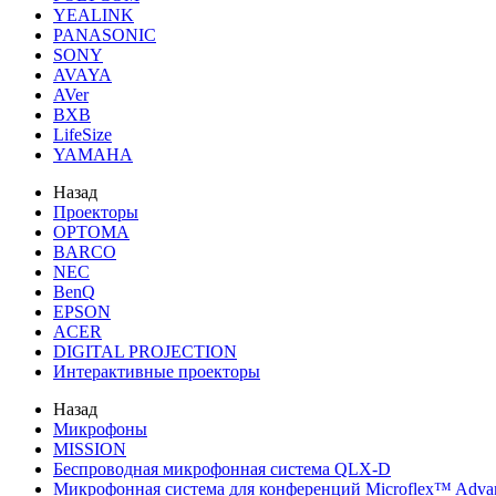
YEALINK
PANASONIC
SONY
AVAYA
AVer
BXB
LifeSize
YAMAHA
Назад
Проекторы
OPTOMA
BARCO
NEC
BenQ
EPSON
ACER
DIGITAL PROJECTION
Интерактивные проекторы
Назад
Микрофоны
MISSION
Беспроводная микрофонная система QLX-D
Микрофонная система для конференций Microflex™ Adv