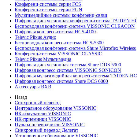
Конференц-системы серии FCS
Конференц-системы серии FUN
Мультимедийные системы конференц-связи
Цифровая дискуссионная конференц-система TAIDEN H
Беспроводная конференц-система VISSONIC CLEACON
Цифровая конгресс-система HCS-4100
Televic Plixus Аудио
Беспроводная конгресс-система HCS-5300
Беспроводная конференц-система Shure Microflex Wireless
Конференц-система VISSONIC CLASSIC
Televic Plixus Мультимедиа
Цифровая дискуссионная система Shure DDS 5900
Цифровая конгресс-система VISSONIC SONICON
Цифровая мультимедийная конгресс-система TAIDEN HC
Цифровая конгресс-система Shure DCS 6000
Аксессуары BXB
Назад
Синхронный перевод
Центральное оборудование VISSONIC
ИК-излучатели VISSONIC
ИК-приемники VISSONIC
Пульты переводчиков VISSONIC
Синхронный перевод Делегат
Установочное оборудование VISSONIC